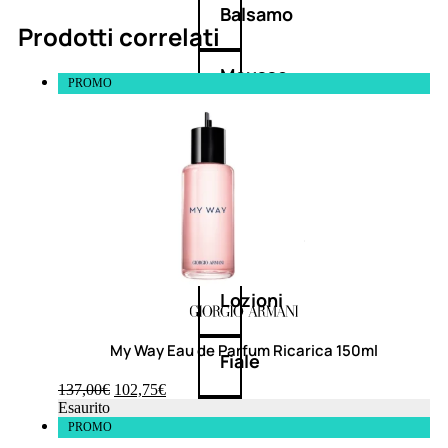
Balsamo
Prodotti correlati
Mousse
PROMO
Olii
capelli
Maschere
Lozioni
My Way Eau de Parfum Ricarica 150ml
Fiale
137,00
€
102,75
€
Esaurito
Sieri
PROMO
e