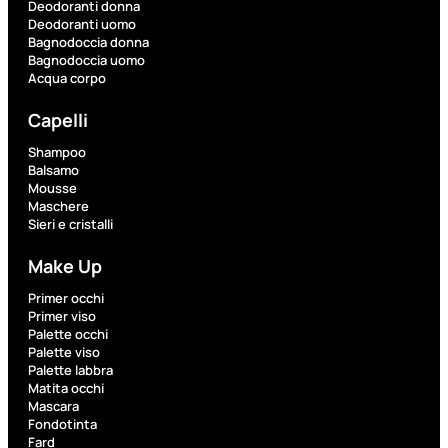
Deodoranti donna
Deodoranti uomo
Bagnodoccia donna
Fragranze
Bagnodoccia uomo
Nature
Acqua corpo
Donna
Capelli
L’OCCITANE
Shampoo
EDT
Balsamo
VERBENA
Mousse
1
Maschere
Valutato
Sieri e cristalli
0
su
5
Make Up
(0)
Primer occhi
56,00
€
Primer viso
42,00
€
Palette occhi
Palette viso
Palette labbra
Matita occhi
AGGIUNGI
Mascara
AL
CARRELLO
Fondotinta
Fard
Esaurito