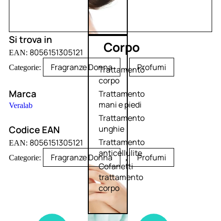
Si trova in
Corpo
8056151305121
EAN:
Fragranze Donna
Profumi
Categorie:
,
Trattamento
corpo
Marca
Trattamento
mani e piedi
Veralab
Trattamento
Codice EAN
unghie
Trattamento
8056151305121
EAN:
anticellulite
Fragranze Donna
Profumi
Categorie:
,
Cofanetti
trattamento
corpo