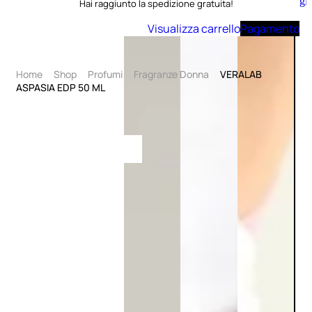
Aggiungi
Hai raggiunto la spedizione gratuita!
al
carrello
Visualizza carrello
Pagamento
Home
Shop
Profumi
Fragranze Donna
VERALAB
ASPASIA EDP 50 ML