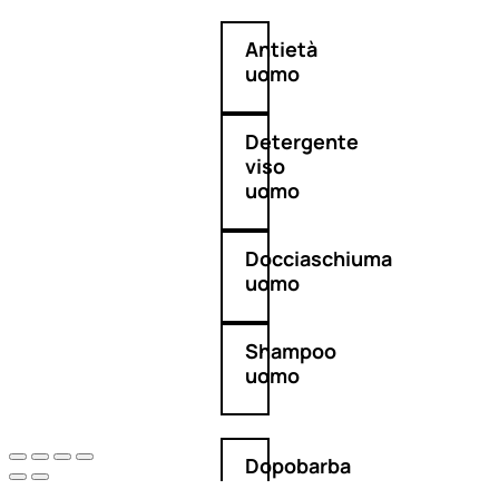
Antietà
uomo
Detergente
viso
uomo
Docciaschiuma
uomo
Shampoo
uomo
Dopobarba