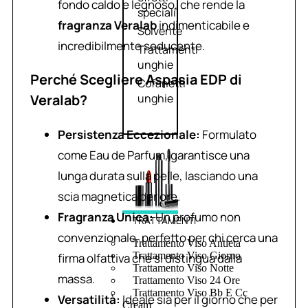
fondo caldo e legnoso, che rende la
speciali
fragranza Veralab
indimenticabile e
Solvente
incredibilmente seducente.
Trattamenti
unghie
Perché Scegliere Aspasia EDP di
Cofanetti
Veralab?
unghie
Persistenza Eccezionale:
Formulato
come Eau de Parfum, garantisce una
lunga durata sulla pelle, lasciando una
scia magnetica per ore.
Fragranza Unica:
Un profumo non
TRATTAMENTI
convenzionale, perfetto per chi cerca una
Trattamento Viso Antieta
Trattamento Viso Giorno
firma olfattiva che si distingua dalla
Trattamento Viso Notte
massa.
Trattamento Viso 24 Ore
Trattamento Viso Bb E Cc
Versatilità:
Ideale sia per il giorno che per
Cream