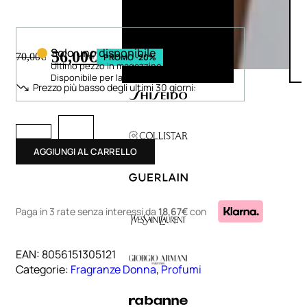
Solo uno disponibile
56,00
€
70,00
€
PROMO -20%
Ultimo pezzo in magazzino
Disponibile per la spedizione in 24 h
Prezzo più basso degli ultimi 30 giorni:
AGGIUNGI AL CARRELLO
Paga in 3 rate senza interessi
da
18,67€
con
EAN:
8056151305121
Categorie:
Fragranze Donna
,
Profumi