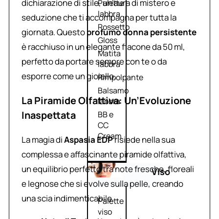
dichiarazione di stile, un’aura di mistero e
Palette
labbra
seduzione che ti accompagna per tutta la
Rossetto
giornata. Questo
profumo donna persistente
Gloss
è racchiuso in un elegante flacone da 50 ml,
Matita
perfetto da portare sempre con te o da
labbra
esporre come un gioiello.
Rimpolpante
Balsamo
La Piramide Olfattiva: Un’Evoluzione
labbra
Inaspettata
BB e
CC
Cream
La magia di
Aspasia EDP
risiede nella sua
complessa e affascinante piramide olfattiva,
un equilibrio perfetto tra note fresche, floreali
Viso
e legnose che si evolve sulla pelle, creando
una scia indimenticabile.
Palette
viso