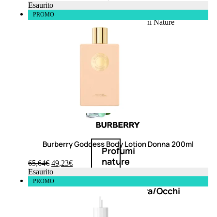
Esaurito
Fragranze Nature
PROMO
Viso/Labbra/Occhi Nature
Corpo
Mani
Maschera Nature
Trattamenti Viso
Detergenza
Bagno Nature
Deodoranti
Burberry Goddess Body Lotion Donna 200ml
Profumi
nature
65,64
€
49,23
€
Esaurito
PROMO
Viso/Labbra/Occhi