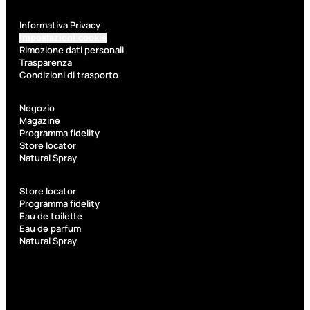
Kit Pennelli
Informativa Privacy
Impostazioni cookie
Rimozione dati personali
Trasparenza
Condizioni di trasporto
Accessori
Negozio
Magazine
Programma fidelity
Accessori
Kit
Store locator
make up
pennelli
Natural Spray
Accessori
Ciglia
occhi
finte
Store locator
Programma fidelity
Pennelli
Pinzette
Eau de toilette
occhi
Temperamatite
Eau de parfum
Pennelli
Natural Spray
viso
Pennelli
labbra