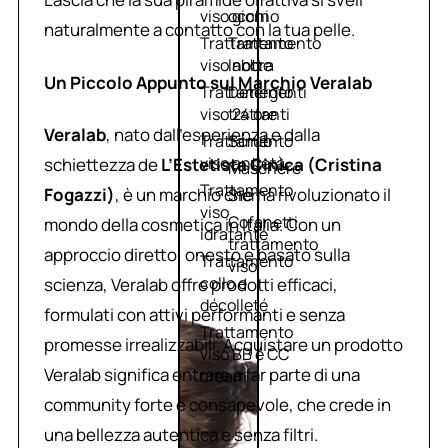
viso giorno
occhi
naturalmente a contatto con la tua pelle.
Trattamento
Trattamento
viso notte
labbra
Un Piccolo Appunto sul Marchio Veralab
Trattamento
Detergenti
viso 24 ore
trattanti
Veralab
, nato dall’esperienza e dalla
Trattamento
Scrub
viso antietà
schiettezza de
L’Estetista Cinica (Cristina
Maschere
Trattamento
Fogazzi)
, è un marchio che ha rivoluzionato il
Sieri
viso
Cofanetti
mondo della cosmetica in Italia. Con un
idratante
trattamento
approccio diretto, onesto e basato sulla
Trattamento
viso
collo e
scienza, Veralab offre prodotti efficaci,
décolleté
formulati con attivi performanti e senza
Trattamento
promesse irrealizzabili. Acquistare un prodotto
viso BB e CC
Veralab significa entrare a far parte di una
cream
community forte e consapevole, che crede in
una bellezza autentica e senza filtri.