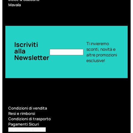
6,83
€
Mavala
ESAURITO
Iscriviti
Ti invieremo
sconti, novità e
alla
altre promozioni
Newsletter
esclusive!
ACCESSORI
Pennelli Viso
Pennelli Occhi
Pennelli Labbra
Condizioni di vendita
Accessori Make Up
Resi e rimborsi
Accessori Occhi
Condizioni di trasporto
Ciglia Finte
Pagamenti Sicuri
Pinzette
Temperamatite
Impostazioni cookie