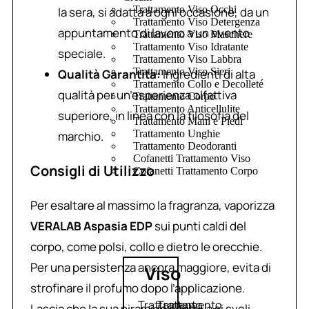
Trattamento Viso Occhi
la sera, si adatta a ogni occasione, da un
Trattamento Viso Detergenza
appuntamento di lavoro a un evento
Trattamento Viso Maschere
Trattamento Viso Idratante
speciale.
Trattamento Viso Labbra
Trattamento Viso Sieri
Qualità Garantita:
Ingredienti di alta
Trattamento Collo e Decolleté
qualità per un’esperienza olfattiva
Trattamento Corpo
Trattamento Anticellulite
superiore, in linea con la filosofia del
Trattamento Mani e Piedi
Trattamento Unghie
marchio.
Trattamento Deodoranti
Cofanetti Trattamento Viso
Consigli di Utilizzo
Cofanetti Trattamento Corpo
Per esaltare al massimo la fragranza, vaporizza
VERALAB Aspasia EDP
sui punti caldi del
corpo, come polsi, collo e dietro le orecchie.
Per una persistenza ancora maggiore, evita di
Viso
strofinare il profumo dopo l’applicazione.
Trattamento
Trattamento
Lascia che la sua piramide olfattiva si sveli