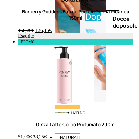
Burberry Goddess Eau de Parfum Donna Ricarica
Doposole
150ml
Docce
doposole
168,20
€
126,15
€
Esaurito
PROMO
Ginza Latte Corpo Profumato 200ml
51,00
€
38,25
€
NATURALI