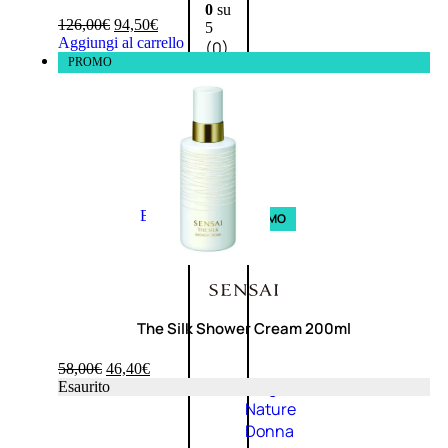
0
su
126,00
€
94,50
€
5
Aggiungi al carrello
(0)
PROMO
58,00
€
43,50
€
ESAURITO
Esaurito
PROMO
The Silk Shower Cream 200ml
58,00
€
46,40
€
Fragranze
Esaurito
Nature
Donna