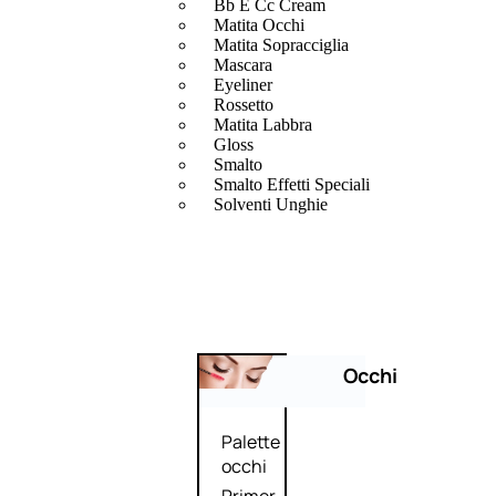
Bb E Cc Cream
Matita Occhi
Matita Sopracciglia
Mascara
Eyeliner
Rossetto
Matita Labbra
Gloss
Smalto
Smalto Effetti Speciali
Solventi Unghie
Occhi
Palette
occhi