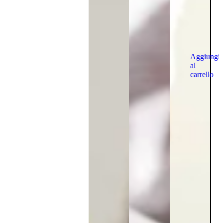
Aggiungi
al
carrello