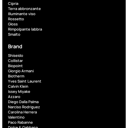
PROMO
Cipria
Terra abbronzante
Illuminante viso
Rossetto
Gloss
Rimpolpante labbra
Smalto
Brand
Fragranze
Nature
Shiseido
Collistar
Donna
Biopoint
L
Giorgio Armani
L’
Erboristica
Biotherm
ERBORISTICA
Yves Saint Laurent
ACQUA
Calvin Klein
SPR
Issey Miyake
Azzaro
Valutato
Diego Dalla Palma
0
su
Narciso Rodriguez
5
Carolina Herrera
(0)
Valentino
Paco Rabanne
9,10
€
Dolce & Gabbana