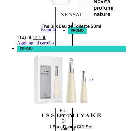
Novità
profumi
nature
The Silk Eau de Toilette 50ml
Esaurito
PROMO
114,00
€
91,20
€
Aggiungi al carrello
PROMO
Fragranze
Nature
Donna
L’OCCITANE
EDT
FIORI
DI
L’Eau d’Issey Gift Set
Valutato