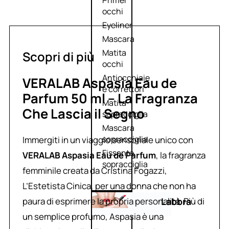
Primer
occhi
Eyeliner
Mascara
Matita
Scopri di più
occhi
Antiocchiaie
VERALAB Aspasia Eau de
e correttori
Parfum 50 ml – La Fragranza
Matita
Che Lascia il Segno
sopracciglia
Mascara
sopracciglia
Immergiti in un viaggio sensoriale unico con
Fissante
VERALAB Aspasia Eau de Parfum
, la fragranza
sopracciglia
femminile creata da Cristina Fogazzi,
L’Estetista Cinica, per una donna che non ha
paura di esprimere la propria personalità. Più di
Labbra
un semplice profumo, Aspasia è una