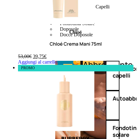
Protezione Solare
Protezione Solare Capelli
Abbronzanti
Autoabbronzanti
Fondotinta Solare
Doposole
Docce Doposole
Chloé Crema Mani 75ml
53,00
€
39,75
€
Abbronzante
Aggiungi al carrello
Protezione
Protezio
PROMO
capelli
Autoabbr
Fondotin
solare