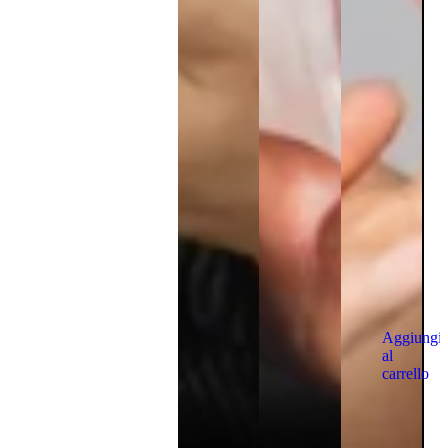
Aggiungi
al
carrello