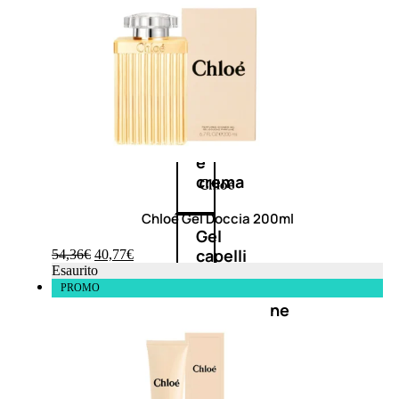
cristalli
Spray
Cera
e
crema
Chloé Gel Doccia 200ml
Gel
capelli
54,36
€
40,77
€
Esaurito
PROMO
Colorazione
SOLARI