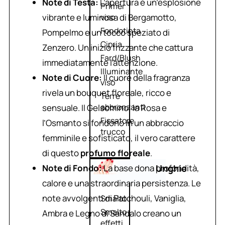
Note di Testa:
L’apertura è un’esplosione
Primer
vibrante e luminosa di Bergamotto,
viso
Fondotinta
Pompelmo e un tocco speziato di
Cipria
Zenzero. Un inizio frizzante che cattura
Fard/Blush
immediatamente l’attenzione.
Illuminante
Note di Cuore:
Il cuore della fragranza
viso
rivela un bouquet floreale, ricco e
Terre
abbronzanti
sensuale. Il Gelsomino, la Rosa e
Fissatore
l’Osmanto si fondono in un abbraccio
trucco
femminile e sofisticato, il vero carattere
di questo
profumo floreale
.
Note di Fondo:
La base dona profondità,
Unghie
calore e una straordinaria persistenza. Le
note avvolgenti di Patchouli, Vaniglia,
Smalto
Smalto
Ambra e Legno di Sandalo creano un
effetti