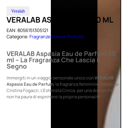
Veralab
VERALAB ASPASIA EDP 50 ML
EAN:
8056151305121
Categorie:
Fragranze Donna
,
Profumi
VERALAB Aspasia Eau de Parfum 50
ml – La Fragranza Che Lascia il
Segno
Immergiti in un viaggio sensoriale unico con
VERALAB
Aspasia Eau de Parfum
, la fragranza femminile creata da
Cristina Fogazzi, L’Estetista Cinica, per una donna che
non ha paura di esprimere la propria personalità