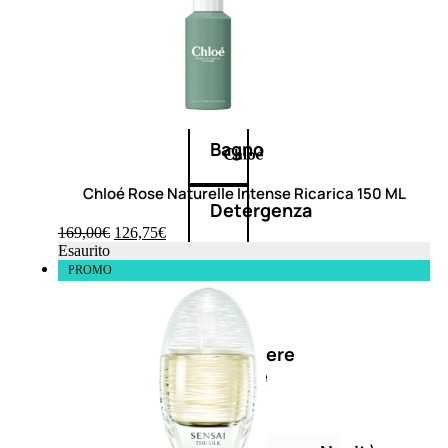
Corpo
Mani
Bagno
Chloé Rose Naturelle Intense Ricarica 150 ML
Detergenza
169,00
€
126,75
€
Esaurito
Trattamenti
PROMO
viso
Maschere
nature