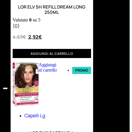
LOR ELV SH REFILL DREAM LONG
250ML
Valutato
0
su 5
(0)
4,63
€
2,92
€
AGGIUNGI AL CARRELLO
Aggiungi
al carrello
PROMO
Capelli Lg