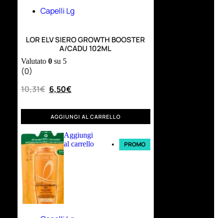
Capelli Lg
LOR ELV SIERO GROWTH BOOSTER
A/CADU 102ML
Valutato
0
su 5
(0)
10,31
€
6,50
€
AGGIUNGI AL CARRELLO
Aggiungi
al carrello
PROMO