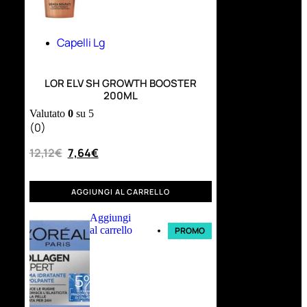
Capelli Lg
LOR ELV SH GROWTH BOOSTER
200ML
Valutato
0
su 5
(0)
12,12
€
7,64
€
AGGIUNGI AL CARRELLO
Aggiungi
al carrello
PROMO