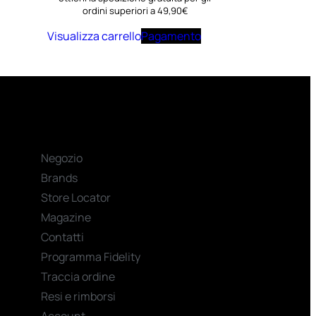
ordini superiori a 49,90€
Visualizza carrello
Pagamento
Negozio
Brands
Store Locator
Magazine
Contatti
Programma Fidelity
Traccia ordine
Resi e rimborsi
Account