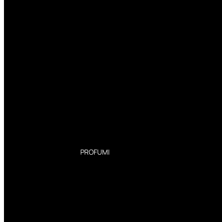
PROFUMI
Profumi Donna
Profumi Uomo
Deodoranti Donna
Deodoranti Uomo
Corpo Donna
Corpo Uomo
Profumi Capelli