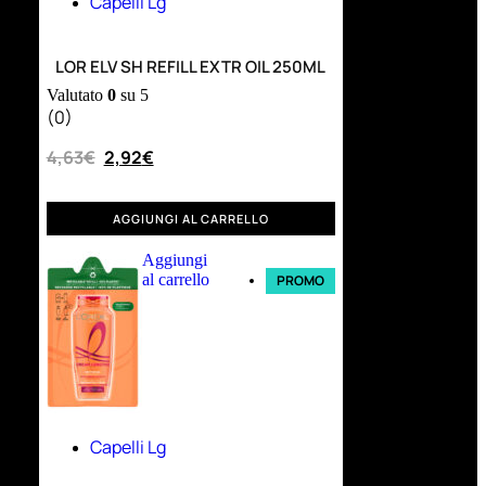
Capelli Lg
LOR ELV SH REFILL EXTR OIL 250ML
Valutato
0
su 5
(0)
4,63
€
2,92
€
AGGIUNGI AL CARRELLO
Aggiungi
al carrello
PROMO
Capelli Lg