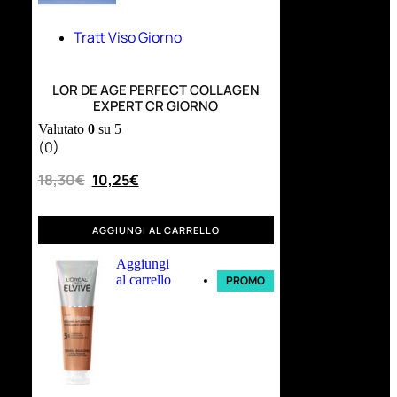
Tratt Viso Giorno
LOR DE AGE PERFECT COLLAGEN
EXPERT CR GIORNO
Valutato
0
su 5
(0)
18,30
€
10,25
€
AGGIUNGI AL CARRELLO
Aggiungi
al carrello
PROMO