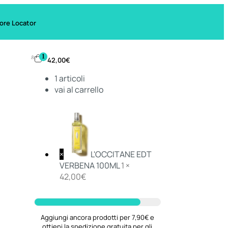
ore Locator
1
42,00
€
1
articoli
vai al carrello
×
L'OCCITANE EDT
VERBENA 100ML
1 ×
42,00
€
Aggiungi ancora prodotti per 7,90€ e
ottieni la spedizione gratuita per gli