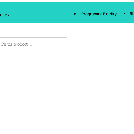
St
Programma Fidelity
AUTY5