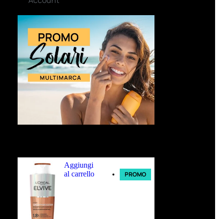
Ultimi arrivi
Aggiungi
al carrello
PROMO