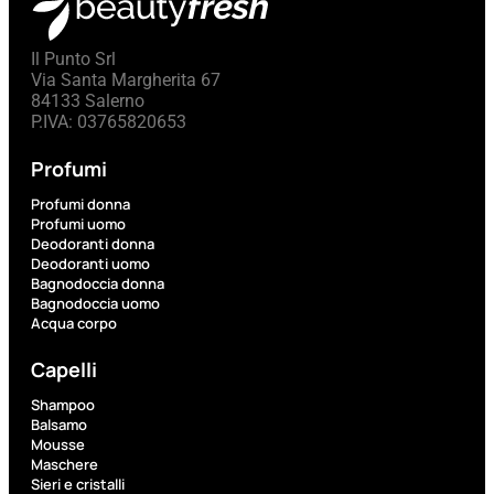
L’OCCITANE
EDT
Il Punto Srl
VERBENA
Via Santa Margherita 67
E
84133 Salerno
Valutato
P.IVA: 03765820653
0
su
5
Profumi
(0)
Profumi donna
58,00
€
Profumi uomo
43,50
€
Deodoranti donna
Deodoranti uomo
Bagnodoccia donna
Bagnodoccia uomo
ESAURITO
Acqua corpo
Aggiungi
Capelli
PROMO
al
Shampoo
carrello
Balsamo
Mousse
Maschere
Sieri e cristalli