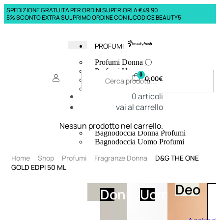
SPEDIZIONE GRATUITA PER ORDINI SUPERIORI A €49,90
5% SCONTO EXTRA SUL PRIMO ORDINE CON IL CODICE BEAUTY5
PROFUMI
Profumi Donna
Profumi Uomo
0
0,00
€
Deodoranti Donna
Deodoranti Uomo
0
articoli
Corpo Donna
vai al carrello
Corpo Uomo
Profumi Capelli
Creme Mani
Nessun prodotto nel carrello.
Bagnodoccia Donna Profumi
Bagnodoccia Uomo Profumi
Home
Shop
Profumi
Fragranze Donna
D&G THE ONE
GOLD EDPI 50 ML
Deo
Donna
Uomo