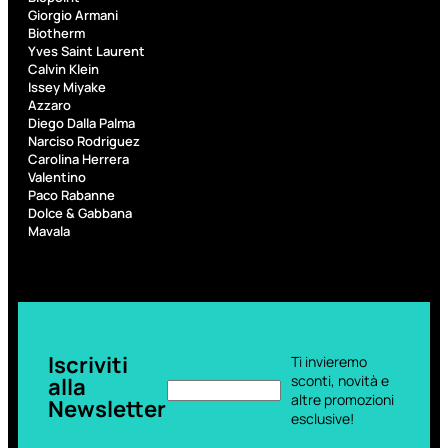
PROMO
Giorgio Armani
Biotherm
Yves Saint Laurent
Calvin Klein
Issey Miyake
Azzaro
Diego Dalla Palma
Narciso Rodriguez
Carolina Herrera
Fragranze
Valentino
Nature
Paco Rabanne
Donna
Dolce & Gabbana
Mavala
L
L’
Erboristica
ERBORISTICA
ACQUA
SPR
Valutato
0
su
Iscriviti
Ti invieremo
5
sconti, novità e
alla
(0)
altre promozioni
Newsletter
esclusive!
9,10
€