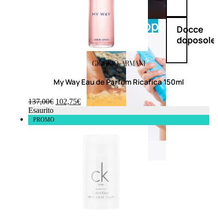
Doposole
Docce
doposole
My Way Eau de Parfum Ricarica 150ml
137,00
€
102,75
€
Esaurito
PROMO
NATURALI