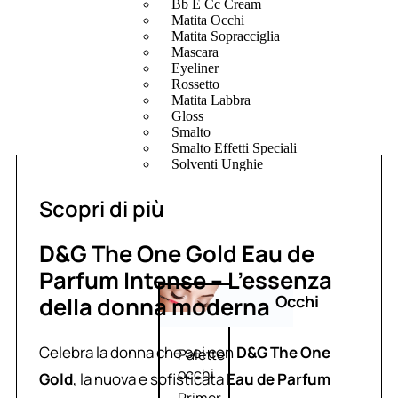
Bb E Cc Cream
Matita Occhi
Matita Sopracciglia
Mascara
Eyeliner
Rossetto
Matita Labbra
Gloss
Smalto
Smalto Effetti Speciali
Solventi Unghie
Scopri di più
D&G The One Gold Eau de
Parfum Intense – L’essenza
Occhi
della donna moderna
Celebra la donna che sei con
D&G The One
Palette
occhi
Gold
, la nuova e sofisticata
Eau de Parfum