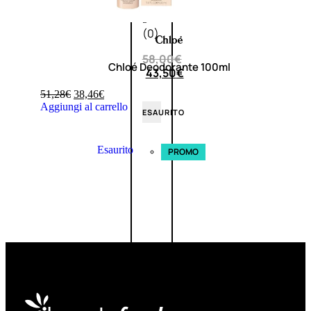
0
su
5
(0)
58,00
€
Chloé Deodorante 100ml
43,50
€
51,28
€
38,46
€
Aggiungi al carrello
ESAURITO
Esaurito
PROMO
Fragranze
Nature
Donna