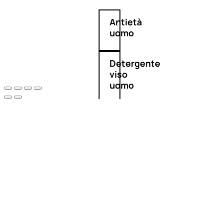
Antietà
uomo
Detergente
viso
uomo
Docciaschiuma
uomo
Shampoo
uomo
Dopobarba