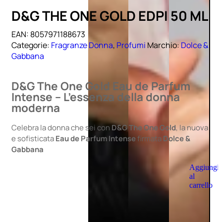
D&G THE ONE GOLD EDPI 50 ML
EAN:
8057971188673
Categorie:
Fragranze Donna
,
Profumi
Marchio:
Dolce &
Gabbana
D&G The One Gold Eau de Parfum
Intense – L’essenza della donna
moderna
Celebra la donna che sei con
D&G The One Gold
, la nuova
e sofisticata
Eau de Parfum Intense
firmata
Dolce &
Gabbana
Aggiungi
al
carrello