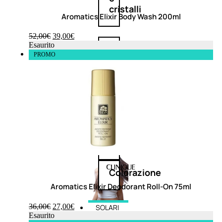
cristalli
Aromatics Elixir Body Wash 200ml
52,00
€
39,00
€
Esaurito
Spray
PROMO
Cera
e
crema
Gel
capelli
Colorazione
Aromatics Elixir Deodorant Roll-On 75ml
36,00
€
27,00
€
SOLARI
Esaurito