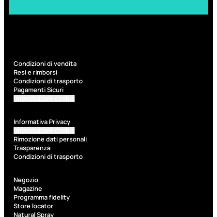
6,83
€
ESAURITO
Condizioni di vendita
Resi e rimborsi
Condizioni di trasporto
Pagamenti Sicuri
Impostazioni cookie
Informativa Privacy
Impostazioni cookie
ACCESSORI
Rimozione dati personali
Trasparenza
Pennelli Viso
Condizioni di trasporto
Pennelli Occhi
Pennelli Labbra
Accessori Make Up
Negozio
Accessori Occhi
Magazine
Ciglia Finte
Programma fidelity
Pinzette
Store locator
Temperamatite
Natural Spray