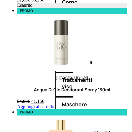
Corpo
Esaurito
PROMO
Mani
Bagno
Detergenza
Trattamenti
viso
Acqua Di Giò Deodorant Spray 150ml
54,88
€
41,16
€
Maschere
Aggiungi al carrello
nature
PROMO