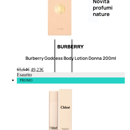
Novità
profumi
nature
Esaurito
PROMO
Burberry Goddess Body Lotion Donna 200ml
65,64
€
49,23
€
Esaurito
Fragranze
PROMO
Nature
Donna
L’OCCITANE
EDT
FIORI
DI
Valutato