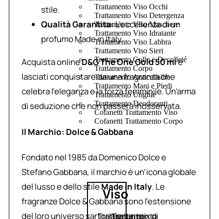
Trattamento Viso Occhi
stile.
Trattamento Viso Detergenza
Qualità Garantita:
L’eccellenza di un
Trattamento Viso Maschere
Trattamento Viso Idratante
profumo Made in Italy.
Trattamento Viso Labbra
Trattamento Viso Sieri
Trattamento Collo e Decolleté
Acquista online
D&G The One Gold 50 ml
e
Trattamento Corpo
lasciati conquistare da una fragranza che
Trattamento Anticellulite
Trattamento Mani e Piedi
celebra l’eleganza e la forza femminile. Un’arma
Trattamento Unghie
Trattamento Deodoranti
di seduzione che non passerà inosservata.
Cofanetti Trattamento Viso
Cofanetti Trattamento Corpo
Il Marchio: Dolce & Gabbana
Fondato nel 1985 da Domenico Dolce e
Stefano Gabbana, il marchio è un’icona globale
del lusso e dello stile
Made in Italy
. Le
Viso
fragranze Dolce & Gabbana sono l’estensione
del loro universo sartoriale: un mix di
Trattamento
Trattamento