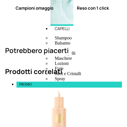
Campioni omaggio
Reso con 1 click
CAPELLI
Shampoo
Balsamo
Potrebbero piacerti
Mousse
Olii Capelli
Maschere
Lozioni
Fiale
Prodotti correlati
Sieri e Cristalli
Spray
Cera e Crema
PROMO
Gel Capelli
Colorazione
Shampoo