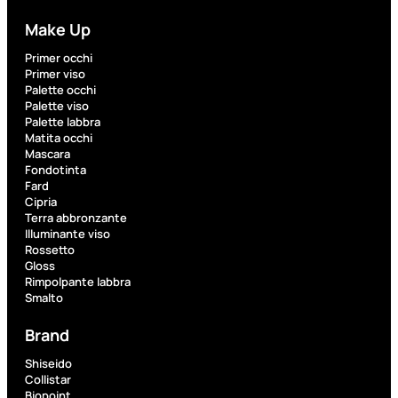
Make Up
Fragranze
Primer occhi
Nature
Primer viso
Donna
Palette occhi
Palette viso
Palette labbra
L’OCCITANE
Matita occhi
EDT
Mascara
VERBENA
Fondotinta
1
Fard
Valutato
Cipria
0
su
Terra abbronzante
5
Illuminante viso
(0)
Rossetto
Gloss
56,00
€
Rimpolpante labbra
42,00
€
Smalto
Brand
AGGIUNGI
AL
Shiseido
CARRELLO
Collistar
Biopoint
Esaurito