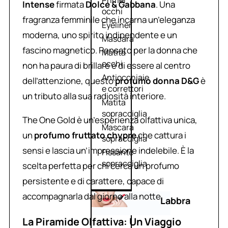
Primer
Intense
firmata
Dolce & Gabbana
. Una
occhi
fragranza femminile che incarna un’eleganza
Eyeliner
moderna, uno spirito indipendente e un
Mascara
fascino magnetico. Pensato per la donna che
Matita
occhi
non ha paura di brillare e di essere al centro
Antiocchiaie
dell’attenzione, questo
profumo donna D&G
è
e correttori
un tributo alla sua radiosità interiore.
Matita
sopracciglia
The One Gold è un’esperienza olfattiva unica,
Mascara
un
profumo fruttato chypre
che cattura i
sopracciglia
sensi e lascia un’impressione indelebile. È la
Fissante
sopracciglia
scelta perfetta per chi cerca un profumo
persistente e di carattere, capace di
accompagnarla dal giorno alla notte.
Labbra
La Piramide Olfattiva: Un Viaggio