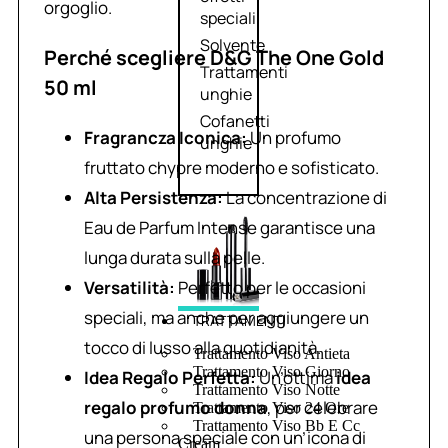
orgoglio.
speciali
Solvente
Perché scegliere D&G The One Gold
Trattamenti
50 ml
unghie
Cofanetti
Fragrancza Iconica:
Un profumo
unghie
fruttato chypre moderno e sofisticato.
Alta Persistenza:
La concentrazione di
Eau de Parfum Intense garantisce una
lunga durata sulla pelle.
Versatilità:
Perfetto per le occasioni
speciali, ma anche per aggiungere un
TRATTAMENTI
tocco di lusso alla quotidianità.
Trattamento Viso Antieta
Trattamento Viso Giorno
Idea Regalo Perfetta:
Un’ottima
idea
Trattamento Viso Notte
regalo profumo donna
, per celebrare
Trattamento Viso 24 Ore
Trattamento Viso Bb E Cc
una persona speciale con un’icona di
Cream