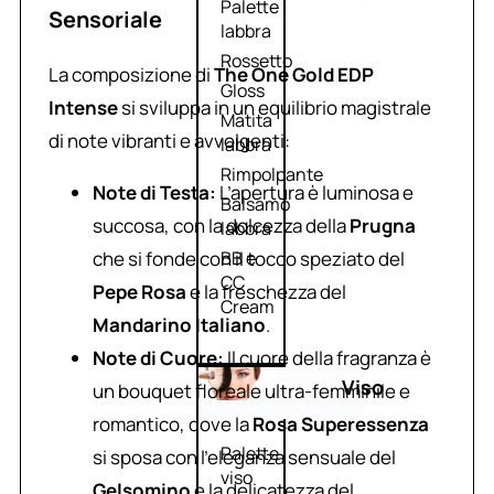
Palette
Sensoriale
labbra
Rossetto
La composizione di
The One Gold EDP
Gloss
Intense
si sviluppa in un equilibrio magistrale
Matita
di note vibranti e avvolgenti:
labbra
Rimpolpante
Note di Testa:
L’apertura è luminosa e
Balsamo
succosa, con la dolcezza della
Prugna
labbra
che si fonde con il tocco speziato del
BB e
CC
Pepe Rosa
e la freschezza del
Cream
Mandarino Italiano
.
Note di Cuore:
Il cuore della fragranza è
Viso
un bouquet floreale ultra-femminile e
romantico, dove la
Rosa Superessenza
Palette
si sposa con l’eleganza sensuale del
viso
Gelsomino
e la delicatezza del