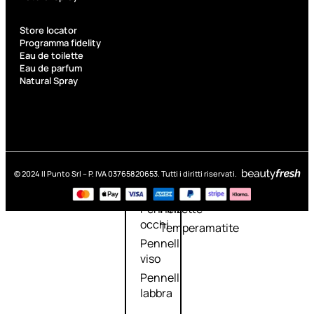
Kit Pennelli
Store locator
Programma fidelity
Eau de toilette
Eau de parfum
Natural Spray
Accessori
Accessori
Kit
make up
pennelli
Accessori
Ciglia
© 2024 Il Punto Srl – P. IVA 03765820653. Tutti i diritti riservati.
occhi
finte
Pennelli
Pinzette
occhi
Temperamatite
Pennelli
viso
Pennelli
labbra