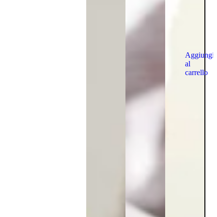
Aggiungi
al
carrello