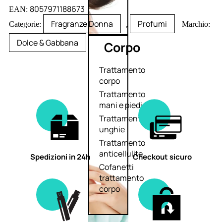
8057971188673
EAN:
Fragranze Donna
Profumi
Categorie:
,
Marchio:
Dolce & Gabbana
Corpo
Trattamento
corpo
Trattamento
mani e piedi
Trattamento
unghie
Trattamento
anticellulite
Spedizioni in 24h
Checkout sicuro
Cofanetti
trattamento
corpo