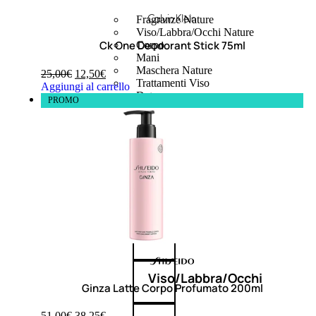
Fragranze Nature
Viso/Labbra/Occhi Nature
Ck One Deodorant Stick 75ml
Corpo
Mani
Maschera Nature
25,00
€
12,50
€
Trattamenti Viso
Aggiungi al carrello
Detergenza
PROMO
Bagno Nature
Deodoranti
Profumi
nature
Viso/Labbra/Occhi
Ginza Latte Corpo Profumato 200ml
51,00
€
38,25
€