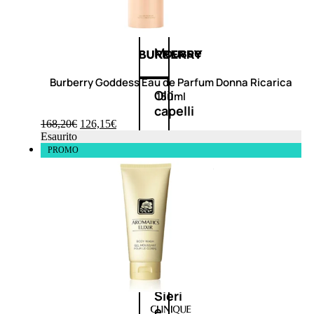
Balsamo
Mousse
Burberry Goddess Eau de Parfum Donna Ricarica
Olii
150ml
capelli
168,20
€
126,15
€
Esaurito
PROMO
Maschere
Lozioni
Fiale
Sieri
e