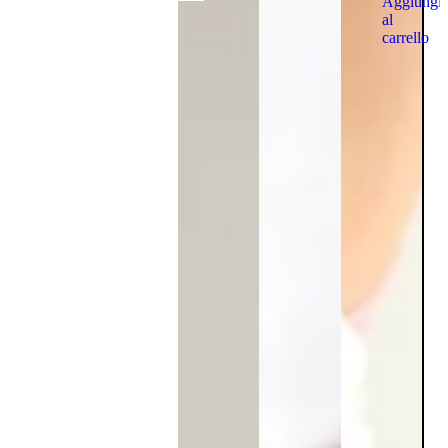
Aggiungi
al
carrello