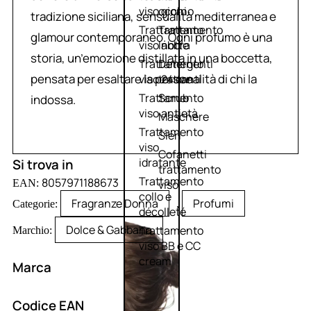
viso giorno
occhi
tradizione siciliana, sensualità mediterranea e
Trattamento
Trattamento
glamour contemporaneo. Ogni profumo è una
viso notte
labbra
storia, un’emozione distillata in una boccetta,
Trattamento
Detergenti
pensata per esaltare la personalità di chi la
viso 24 ore
trattanti
Trattamento
Scrub
indossa.
viso antietà
Maschere
Trattamento
Sieri
viso
Cofanetti
idratante
Si trova in
trattamento
Trattamento
8057971188673
EAN:
viso
collo e
Fragranze Donna
Profumi
Categorie:
,
décolleté
Dolce & Gabbana
Trattamento
Marchio:
viso BB e CC
cream
Marca
Codice EAN