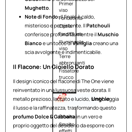
Primer
Mughetto
.
viso
Note di Fondo:
Il finale è caldo,
Fondotinta
misterioso e persistente. Il
Patchouli
Cipria
Fard/Blush
conferisce profondità, mentre il
Muschio
Illuminante
Bianco
e un tocco di
Vaniglia
creano una
viso
scia avvolgente e indimenticabile.
Terre
abbronzanti
Il Flacone: Un Gioiello Dorato
Fissatore
trucco
Il design iconico del flacone di The One viene
reinventato in una lussuosa veste dorata. Il
Unghie
metallo prezioso, laccato e lucido, simboleggia
il lusso e la raffinatezza, trasformando questo
profumo Dolce & Gabbana
in un vero e
Smalto
Smalto
proprio oggetto del desiderio da esporre con
effetti