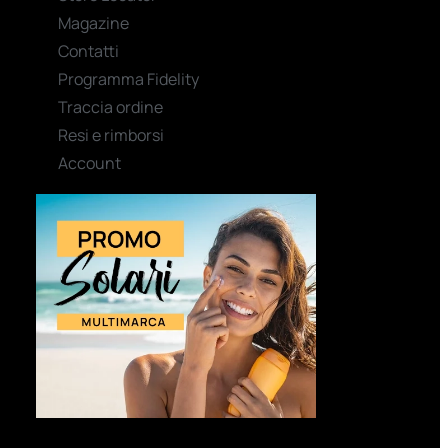
Magazine
Contatti
Programma Fidelity
Traccia ordine
Resi e rimborsi
Account