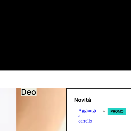
Deo
Novità
Aggiungi
PROMO
al
carrello