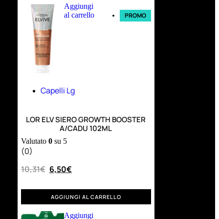
Aggiungi
al carrello
PROMO
Capelli Lg
LOR ELV SIERO GROWTH BOOSTER
A/CADU 102ML
Valutato
0
su 5
(0)
10,31
€
6,50
€
AGGIUNGI AL CARRELLO
Aggiungi