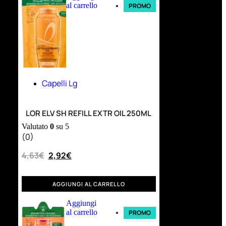
al carrello
PROMO
Capelli Lg
LOR ELV SH REFILL EXTR OIL 250ML
Valutato
0
su 5
(0)
4,63
€
2,92
€
AGGIUNGI AL CARRELLO
Aggiungi
al carrello
PROMO