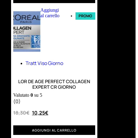
Aggiungi
al carrello
PROMO
Tratt Viso Giorno
LOR DE AGE PERFECT COLLAGEN
EXPERT CR GIORNO
Valutato
0
su 5
(0)
18,30
€
10,25
€
AGGIUNGI AL CARRELLO