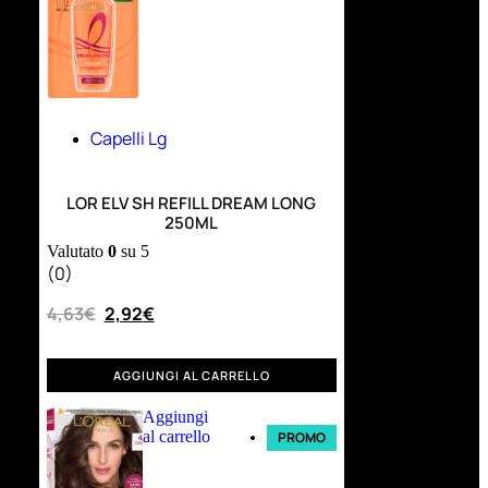
Capelli Lg
LOR ELV SH REFILL DREAM LONG
250ML
Valutato
0
su 5
(0)
4,63
€
2,92
€
AGGIUNGI AL CARRELLO
Aggiungi
al carrello
PROMO