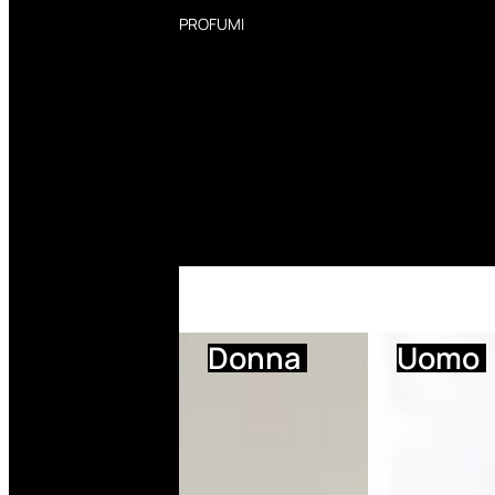
PROFUMI
Profumi Donna
Profumi Uomo
Deodoranti Donna
Deodoranti Uomo
Corpo Donna
Corpo Uomo
Profumi Capelli
Creme Mani
Bagnodoccia Donna Profumi
Bagnodoccia Uomo Profumi
Donna
Uomo