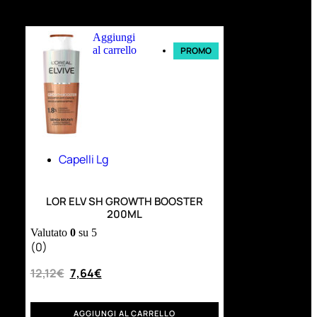
Ultimi arrivi
Aggiungi
al carrello
PROMO
Capelli Lg
LOR ELV SH GROWTH BOOSTER
200ML
Valutato
0
su 5
(0)
12,12
€
7,64
€
AGGIUNGI AL CARRELLO