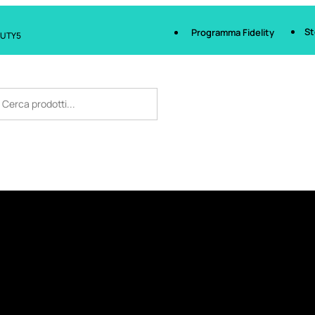
St
Programma Fidelity
AUTY5