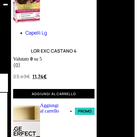
Capelli Lg
LOR EXC CASTANO 4
Valutato
0
su 5
(0)
23,49
€
11,74
€
AGGIUNGI AL CARRELLO
Aggiungi
al carrello
PROMO