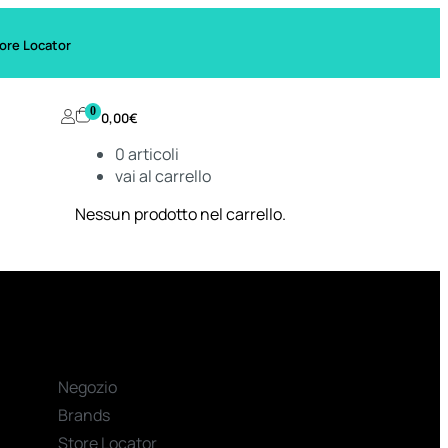
ore Locator
0
0,00
€
0
articoli
vai al carrello
Nessun prodotto nel carrello.
Negozio
Brands
Store Locator