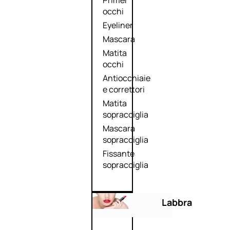
Primer
occhi
Eyeliner
Mascara
Matita
occhi
Antiocchiaie
e correttori
Matita
sopracciglia
Mascara
sopracciglia
Fissante
sopracciglia
Labbra