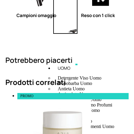
Campioni omaggio
Reso con 1 click
Potrebbero piacerti
UOMO
Detergente Viso Uomo
Prodotti correlati
Dopobarba Uomo
Antieta Uomo
Anticaduta Uomo
PROMO
Contorno Occhi Uomo
Bagnodoccia Uomo Profumi
Docciaschiuma Uomo
Corpo Uomo
Deodoranti Uomo
Confezioni Trattamenti Uomo