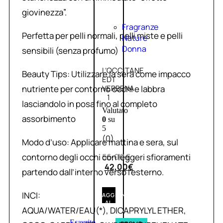
giovinezza”.
Fragranze
Perfetta per pelli normali, pelli miste e pelli
Nature
Donna
sensibili (senza profumo)
L’OCCITANE
Beauty Tips: Utilizzare la sera come impacco
EDT
nutriente per contorno occhi e labbra
VERBENA
1
lasciandolo in posa fino al completo
Valutato
assorbimento
0
su
5
(0)
Modo d’uso: Applicare mattina e sera, sul
contorno degli occhi con leggeri sfioramenti
56,00
€
42,00
€
partendo dall’interno verso l’esterno.
INCI:
AGGIUNGI
AL
AQUA/WATER/EAU(*), DICAPRYLYL ETHER,
CARRELLO
Esaurito