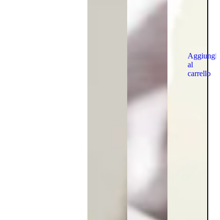
Aggiungi
al
carrello