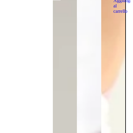
Aggiungi
al
carrello