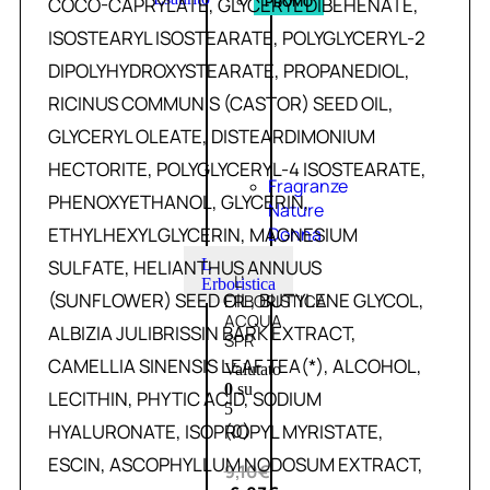
COCO-CAPRYLATE, GLYCERYL DIBEHENATE,
PROMO
ISOSTEARYL ISOSTEARATE, POLYGLYCERYL-2
DIPOLYHYDROXYSTEARATE, PROPANEDIOL,
RICINUS COMMUNIS (CASTOR) SEED OIL,
GLYCERYL OLEATE, DISTEARDIMONIUM
HECTORITE, POLYGLYCERYL-4 ISOSTEARATE,
Fragranze
PHENOXYETHANOL, GLYCERIN,
Nature
ETHYLHEXYLGLYCERIN, MAGNESIUM
Donna
SULFATE, HELIANTHUS ANNUUS
L
L’
Erboristica
(SUNFLOWER) SEED OIL, BUTYLENE GLYCOL,
ERBORISTICA
ACQUA
ALBIZIA JULIBRISSIN BARK EXTRACT,
SPR
CAMELLIA SINENSIS LEAF TEA(*), ALCOHOL,
Valutato
0
su
LECITHIN, PHYTIC ACID, SODIUM
5
HYALURONATE, ISOPROPYL MYRISTATE,
(0)
ESCIN, ASCOPHYLLUM NODOSUM EXTRACT,
9,10
€