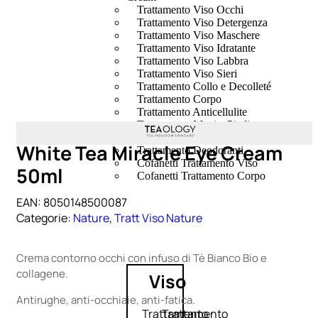
Trattamento Viso Occhi
Trattamento Viso Detergenza
Trattamento Viso Maschere
Trattamento Viso Idratante
Trattamento Viso Labbra
Trattamento Viso Sieri
Trattamento Collo e Decolleté
Trattamento Corpo
Trattamento Anticellulite
Trattamento Mani e Piedi
Trattamento Unghie
White Tea Miracle Eye Cream
Trattamento Deodoranti
Cofanetti Trattamento Viso
50ml
Cofanetti Trattamento Corpo
EAN:
8050148500087
Categorie:
Nature
,
Tratt Viso Nature
Crema contorno occhi con infuso di Tè Bianco Bio e
collagene.
Viso
Antirughe, anti-occhiaie, anti-fatica.
Trattamento
Trattamento