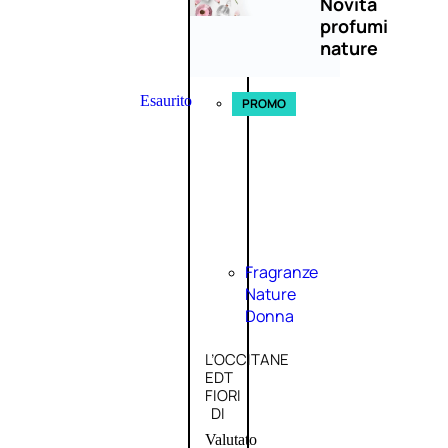
Novità
profumi
nature
Esaurito
PROMO
Fragranze
Nature
Donna
L’OCCITANE
EDT
FIORI
DI
Valutato