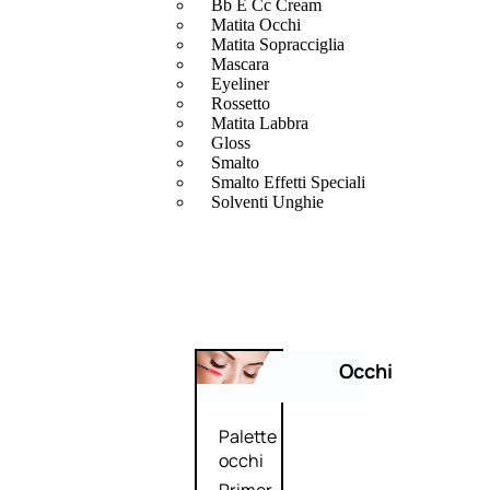
Bb E Cc Cream
Matita Occhi
Matita Sopracciglia
Mascara
Eyeliner
Rossetto
Matita Labbra
Gloss
Smalto
Smalto Effetti Speciali
Solventi Unghie
Occhi
Palette
occhi