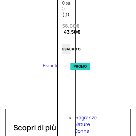
0
su
5
(0)
58,00
€
43,50
€
ESAURITO
Esaurito
PROMO
Fragranze
Nature
Scopri di più
Donna