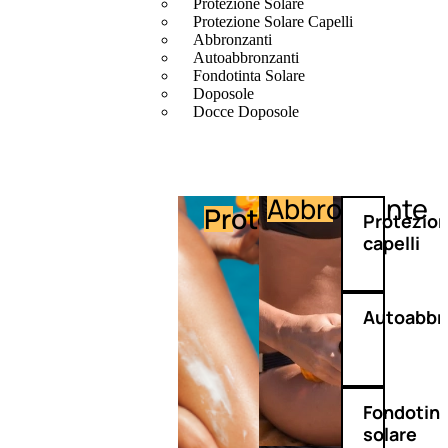
Protezione Solare
Protezione Solare Capelli
Abbronzanti
Autoabbronzanti
Fondotinta Solare
Doposole
Docce Doposole
Abbronzante
Protezione
Protezio
capelli
Autoabbr
Fondotin
solare