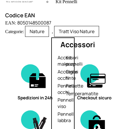
Kit Pennelli
Codice EAN
8050148500087
EAN:
Nature
Tratt Viso Nature
Categorie:
,
Accessori
Accessori
Kit
make up
pennelli
Accessori
Ciglia
occhi
finte
Pennelli
Pinzette
occhi
Temperamatite
Spedizioni in 24h
Checkout sicuro
Pennelli
viso
Pennelli
labbra