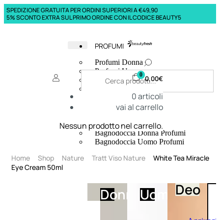
SPEDIZIONE GRATUITA PER ORDINI SUPERIORI A €49,90
5% SCONTO EXTRA SUL PRIMO ORDINE CON IL CODICE BEAUTY5
PROFUMI
Profumi Donna
Profumi Uomo
0
0,00
€
Deodoranti Donna
Deodoranti Uomo
0
articoli
Corpo Donna
vai al carrello
Corpo Uomo
Profumi Capelli
Creme Mani
Nessun prodotto nel carrello.
Bagnodoccia Donna Profumi
Bagnodoccia Uomo Profumi
Home
Shop
Nature
Tratt Viso Nature
White Tea Miracle
Eye Cream 50ml
Deo
Donna
Uomo