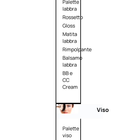
Palette
labbra
Rossetto
Gloss
Matita
labbra
Rimpolpante
Balsamo
labbra
BB e
CC
Cream
Viso
Palette
viso