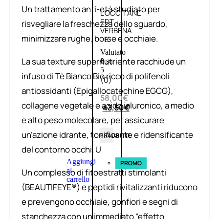
Un trattamento anti-età studiato per
L’OCCITANE
EDT
risvegliare la freschezza dello sguardo,
VERBENA
minimizzare rughe, borse e occhiaie.
E
Valutato
La sua texture supernutriente racchiude un
0
su
5
infuso di Tè Bianco Bio ricco di polifenoli
(0)
antiossidanti (Epigallocatechine EGCG),
58,00
€
collagene vegetale e acido ialuronico, a medio
43,50
€
e alto peso molecolare, per assicurare
un’azione idrante, tonificante e ridensificante
ESAURITO
del contorno occhi. U
Aggiungi
PROMO
al
Un complesso di fitoestratti stimolanti
carrello
(BEAUTIFEYE®) e peptidi rivitalizzanti riducono
e prevengono occhiaie, gonfiori e segni di
stanchezza con un immediato “effetto