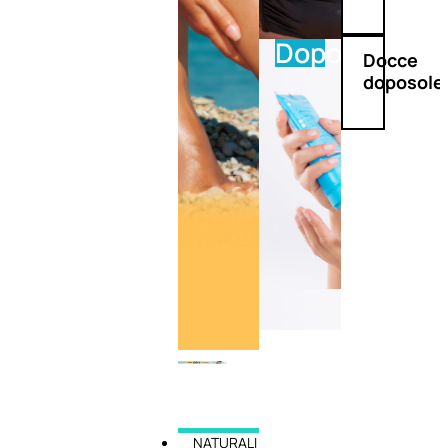
Doposole
Docce
doposole
NATURALI