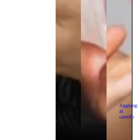
Aggiungi
al
carrello