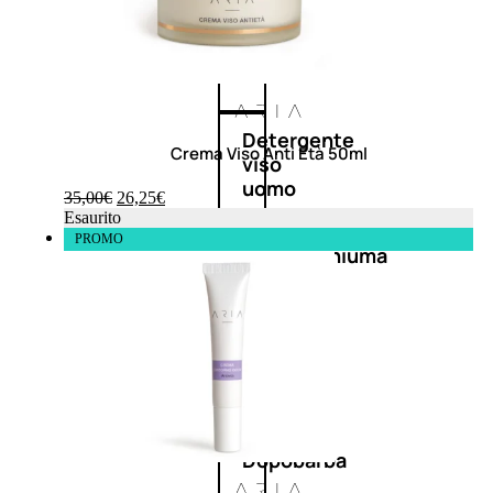
Antietà
uomo
Detergente
Crema Viso Anti Età 50ml
viso
uomo
35,00
€
26,25
€
Esaurito
PROMO
Docciaschiuma
uomo
Shampoo
uomo
Dopobarba