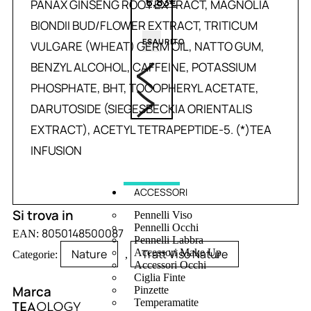
6,83
€
PANAX GINSENG ROOT EXTRACT, MAGNOLIA
BIONDII BUD/FLOWER EXTRACT, TRITICUM
ESAURITO
VULGARE (WHEAT) GERM OIL, NATTO GUM,
BENZYL ALCOHOL, CAFFEINE, POTASSIUM
PHOSPHATE, BHT, TOCOPHERYL ACETATE,
DARUTOSIDE (SIEGESBECKIA ORIENTALIS
EXTRACT), ACETYL TETRAPEPTIDE-5. (*)TEA
INFUSION
ACCESSORI
Si trova in
Pennelli Viso
Pennelli Occhi
8050148500087
EAN:
Pennelli Labbra
Nature
Tratt Viso Nature
Accessori Make Up
Categorie:
,
Accessori Occhi
Ciglia Finte
Marca
Pinzette
Temperamatite