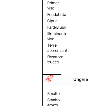
Primer
viso
Fondotinta
Cipria
Fard/Blush
Illuminante
viso
Terre
abbronzanti
Fissatore
trucco
Unghie
Smalto
Smalto
effetti