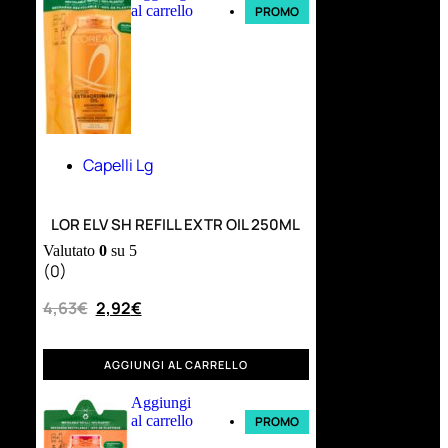
al carrello
PROMO
Capelli Lg
LOR ELV SH REFILL EXTR OIL 250ML
Valutato
0
su 5
(0)
4,63
€
2,92
€
AGGIUNGI AL CARRELLO
Aggiungi
al carrello
PROMO