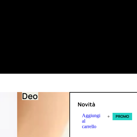
Deo
Novità
Aggiungi
PROMO
al
carrello