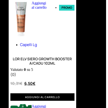
Aggiungi
al carrello
PROMO
Capelli Lg
LOR ELV SIERO GROWTH BOOSTER
A/CADU 102ML
Valutato
0
su 5
(0)
10,31
€
6,50
€
AGGIUNGI AL CARRELLO
Aggiungi