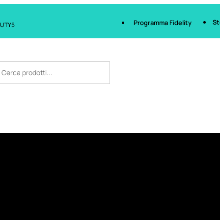
St
Programma Fidelity
AUTY5