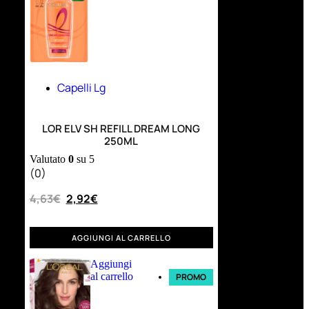
Capelli Lg
LOR ELV SH REFILL DREAM LONG
250ML
Valutato
0
su 5
(0)
4,63
€
2,92
€
AGGIUNGI AL CARRELLO
Aggiungi
al carrello
PROMO