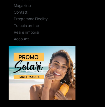
Magazine
Contatti
Programma Fidelity
Traccia ordine
Resi e rimborsi
Account