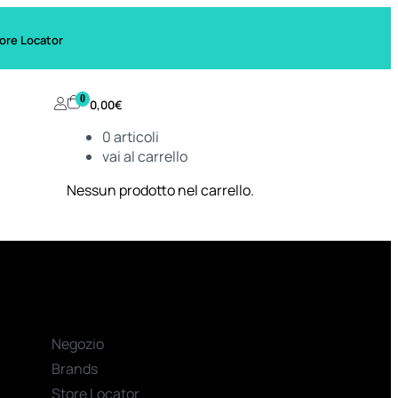
ore Locator
0
0,00
€
0
articoli
vai al carrello
Nessun prodotto nel carrello.
Negozio
Brands
Store Locator