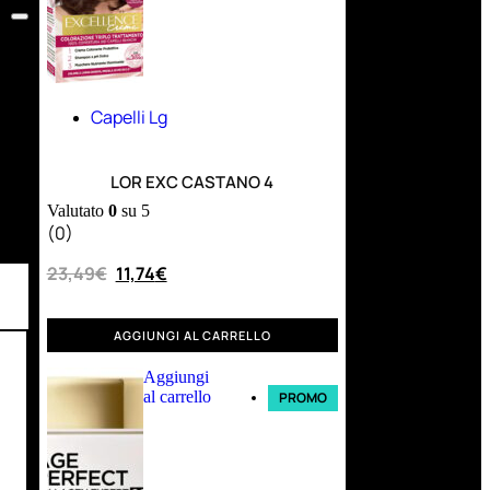
Capelli Lg
LOR EXC CASTANO 4
Valutato
0
su 5
(0)
23,49
€
11,74
€
AGGIUNGI AL CARRELLO
Aggiungi
al carrello
PROMO