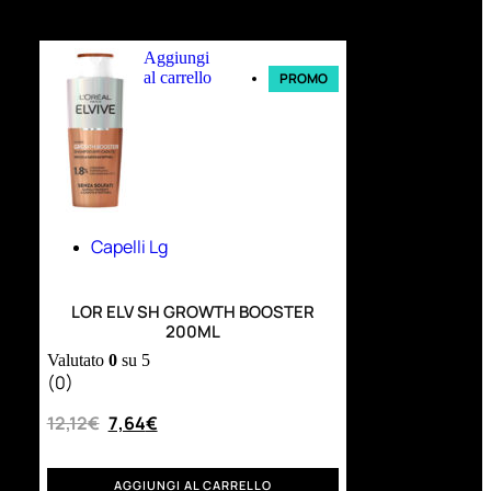
Ultimi arrivi
Aggiungi
al carrello
PROMO
Capelli Lg
LOR ELV SH GROWTH BOOSTER
200ML
Valutato
0
su 5
(0)
12,12
€
7,64
€
AGGIUNGI AL CARRELLO