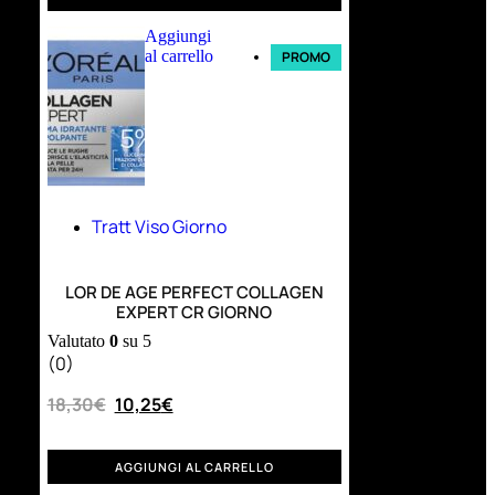
Aggiungi
al carrello
PROMO
Tratt Viso Giorno
LOR DE AGE PERFECT COLLAGEN
EXPERT CR GIORNO
Valutato
0
su 5
(0)
18,30
€
10,25
€
AGGIUNGI AL CARRELLO