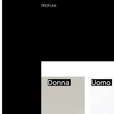
PROFUMI
Profumi Donna
Profumi Uomo
Deodoranti Donna
Deodoranti Uomo
Corpo Donna
Corpo Uomo
Profumi Capelli
Creme Mani
Bagnodoccia Donna Profumi
Bagnodoccia Uomo Profumi
Donna
Uomo