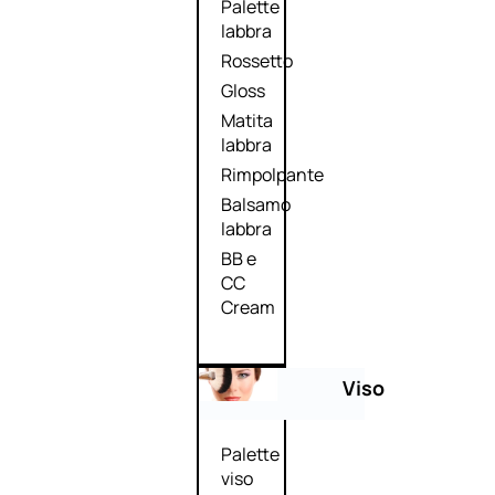
Palette
labbra
Rossetto
Gloss
Matita
labbra
Rimpolpante
Balsamo
labbra
BB e
CC
Cream
Viso
Palette
viso