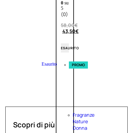
0
su
5
(0)
58,00
€
43,50
€
ESAURITO
Esaurito
PROMO
Fragranze
Nature
Scopri di più
Donna