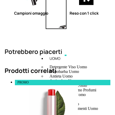
Campioni omaggio
Reso con 1 click
Potrebbero piacerti
UOMO
Detergente Viso Uomo
Prodotti correlati
Dopobarba Uomo
Antieta Uomo
Anticaduta Uomo
PROMO
Contorno Occhi Uomo
Bagnodoccia Uomo Profumi
Docciaschiuma Uomo
Corpo Uomo
Deodoranti Uomo
Confezioni Trattamenti Uomo