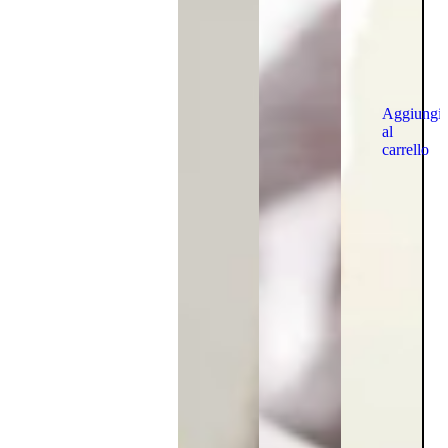
Aggiungi
al
carrello