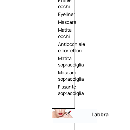
Primer
occhi
Eyeliner
Mascara
Matita
occhi
Antiocchiaie
e correttori
Matita
sopracciglia
Mascara
sopracciglia
Fissante
sopracciglia
Labbra