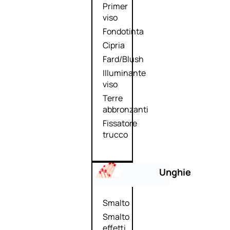
Primer
viso
Fondotinta
Cipria
Fard/Blush
Illuminante
viso
Terre
abbronzanti
Fissatore
trucco
Unghie
Smalto
Smalto
effetti