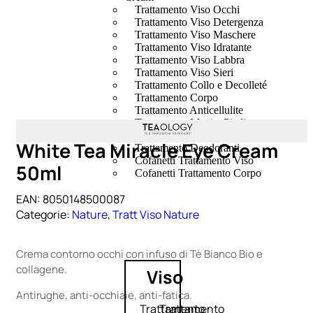
Trattamento Viso Occhi
Trattamento Viso Detergenza
Trattamento Viso Maschere
Trattamento Viso Idratante
Trattamento Viso Labbra
Trattamento Viso Sieri
Trattamento Collo e Decolleté
Trattamento Corpo
Trattamento Anticellulite
Trattamento Mani e Piedi
Trattamento Unghie
White Tea Miracle Eye Cream
Trattamento Deodoranti
Cofanetti Trattamento Viso
50ml
Cofanetti Trattamento Corpo
EAN:
8050148500087
Categorie:
Nature
,
Tratt Viso Nature
Crema contorno occhi con infuso di Tè Bianco Bio e
collagene.
Viso
Antirughe, anti-occhiaie, anti-fatica.
Trattamento
Trattamento