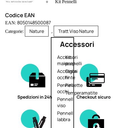
Kit Pennelli
Codice EAN
8050148500087
EAN:
Nature
Tratt Viso Nature
Categorie:
,
Accessori
Accessori
Kit
make up
pennelli
Accessori
Ciglia
occhi
finte
Pennelli
Pinzette
occhi
Temperamatite
Spedizioni in 24h
Checkout sicuro
Pennelli
viso
Pennelli
labbra