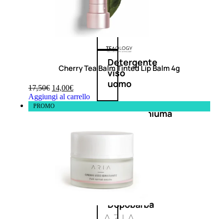
Antietà
uomo
Detergente
Cherry Tea Balm Tinted Lip Balm 4g
viso
uomo
17,50
€
14,00
€
Aggiungi al carrello
PROMO
Docciaschiuma
uomo
Shampoo
uomo
Dopobarba