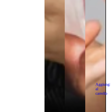
Aggiungi
al
carrello