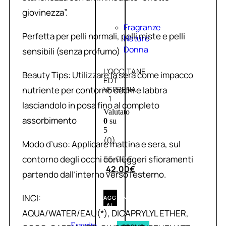
giovinezza”.
Fragranze
Perfetta per pelli normali, pelli miste e pelli
Nature
Donna
sensibili (senza profumo)
L’OCCITANE
Beauty Tips: Utilizzare la sera come impacco
EDT
nutriente per contorno occhi e labbra
VERBENA
1
lasciandolo in posa fino al completo
Valutato
assorbimento
0
su
5
(0)
Modo d’uso: Applicare mattina e sera, sul
contorno degli occhi con leggeri sfioramenti
56,00
€
42,00
€
partendo dall’interno verso l’esterno.
INCI:
AGGIUNGI
AL
AQUA/WATER/EAU(*), DICAPRYLYL ETHER,
CARRELLO
Esaurito