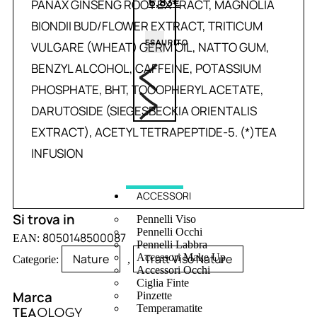
6,83
€
PANAX GINSENG ROOT EXTRACT, MAGNOLIA
BIONDII BUD/FLOWER EXTRACT, TRITICUM
ESAURITO
VULGARE (WHEAT) GERM OIL, NATTO GUM,
BENZYL ALCOHOL, CAFFEINE, POTASSIUM
PHOSPHATE, BHT, TOCOPHERYL ACETATE,
DARUTOSIDE (SIEGESBECKIA ORIENTALIS
EXTRACT), ACETYL TETRAPEPTIDE-5. (*)TEA
INFUSION
ACCESSORI
Si trova in
Pennelli Viso
Pennelli Occhi
8050148500087
EAN:
Pennelli Labbra
Nature
Tratt Viso Nature
Accessori Make Up
Categorie:
,
Accessori Occhi
Ciglia Finte
Marca
Pinzette
Temperamatite