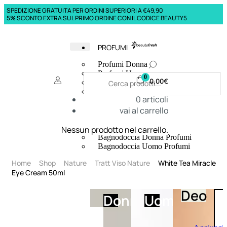
SPEDIZIONE GRATUITA PER ORDINI SUPERIORI A €49,90
5% SCONTO EXTRA SUL PRIMO ORDINE CON IL CODICE BEAUTY5
PROFUMI
Profumi Donna
Profumi Uomo
0
0,00
€
Deodoranti Donna
Deodoranti Uomo
0
articoli
Corpo Donna
vai al carrello
Corpo Uomo
Profumi Capelli
Creme Mani
Nessun prodotto nel carrello.
Bagnodoccia Donna Profumi
Bagnodoccia Uomo Profumi
Home
Shop
Nature
Tratt Viso Nature
White Tea Miracle
Eye Cream 50ml
Deo
Donna
Uomo