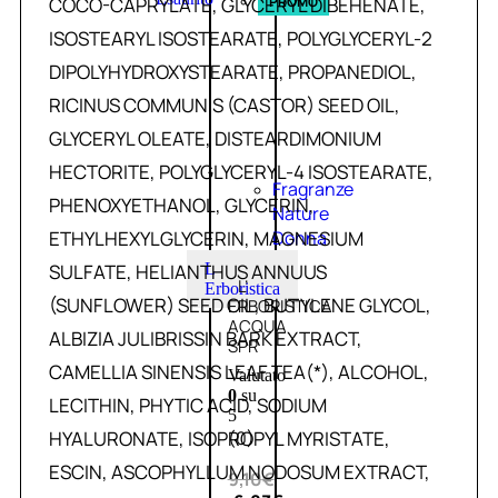
COCO-CAPRYLATE, GLYCERYL DIBEHENATE,
PROMO
ISOSTEARYL ISOSTEARATE, POLYGLYCERYL-2
DIPOLYHYDROXYSTEARATE, PROPANEDIOL,
RICINUS COMMUNIS (CASTOR) SEED OIL,
GLYCERYL OLEATE, DISTEARDIMONIUM
HECTORITE, POLYGLYCERYL-4 ISOSTEARATE,
Fragranze
PHENOXYETHANOL, GLYCERIN,
Nature
ETHYLHEXYLGLYCERIN, MAGNESIUM
Donna
SULFATE, HELIANTHUS ANNUUS
L
L’
Erboristica
(SUNFLOWER) SEED OIL, BUTYLENE GLYCOL,
ERBORISTICA
ACQUA
ALBIZIA JULIBRISSIN BARK EXTRACT,
SPR
CAMELLIA SINENSIS LEAF TEA(*), ALCOHOL,
Valutato
0
su
LECITHIN, PHYTIC ACID, SODIUM
5
HYALURONATE, ISOPROPYL MYRISTATE,
(0)
ESCIN, ASCOPHYLLUM NODOSUM EXTRACT,
9,10
€