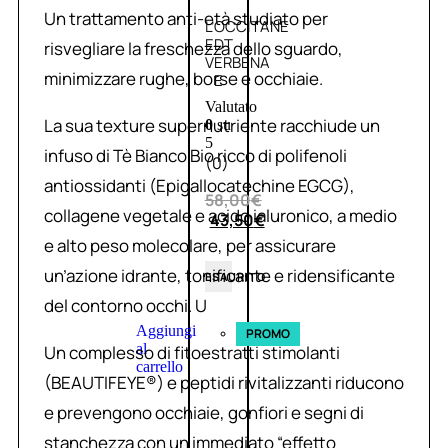
Un trattamento anti-età studiato per
L’OCCITANE
EDT
risvegliare la freschezza dello sguardo,
VERBENA
minimizzare rughe, borse e occhiaie.
E
Valutato
La sua texture supernutriente racchiude un
0
su
5
infuso di Tè Bianco Bio ricco di polifenoli
(0)
antiossidanti (Epigallocatechine EGCG),
58,00
€
collagene vegetale e acido ialuronico, a medio
43,50
€
e alto peso molecolare, per assicurare
un’azione idrante, tonificante e ridensificante
ESAURITO
del contorno occhi. U
Aggiungi
PROMO
al
Un complesso di fitoestratti stimolanti
carrello
(BEAUTIFEYE®) e peptidi rivitalizzanti riducono
e prevengono occhiaie, gonfiori e segni di
stanchezza con un immediato “effetto