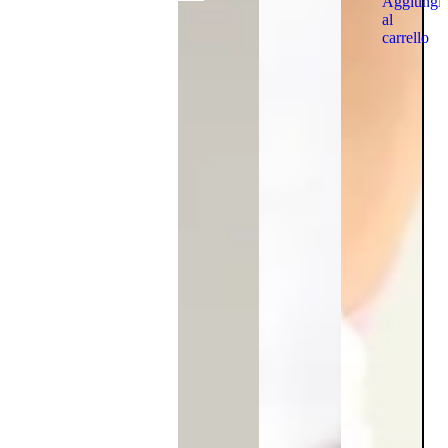
Aggiungi
al
carrello