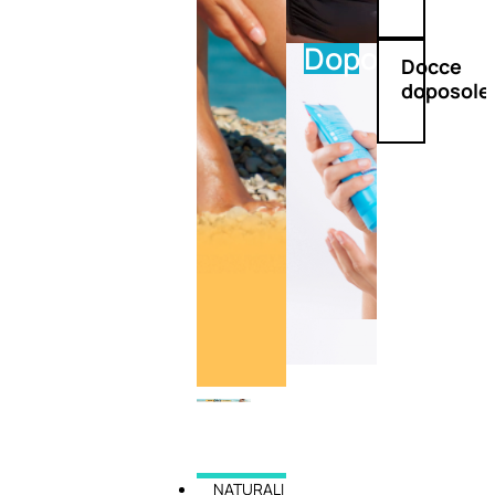
Doposole
Docce
doposole
NATURALI