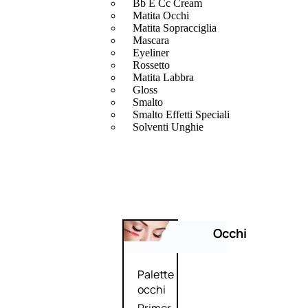
Bb E Cc Cream
Matita Occhi
Matita Sopracciglia
Mascara
Eyeliner
Rossetto
Matita Labbra
Gloss
Smalto
Smalto Effetti Speciali
Solventi Unghie
Occhi
Palette
occhi