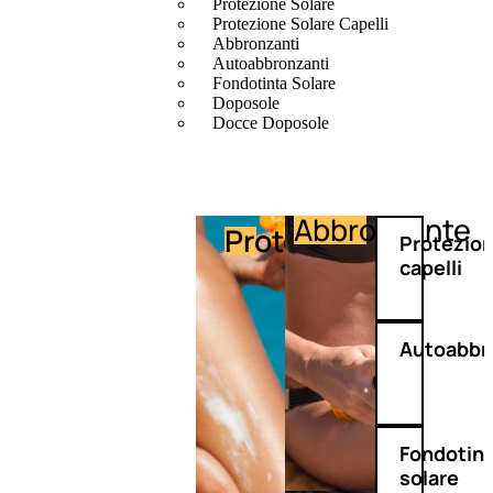
Protezione Solare
Protezione Solare Capelli
Abbronzanti
Autoabbronzanti
Fondotinta Solare
Doposole
Docce Doposole
Abbronzante
Protezione
Protezio
capelli
Autoabbr
Fondotin
solare