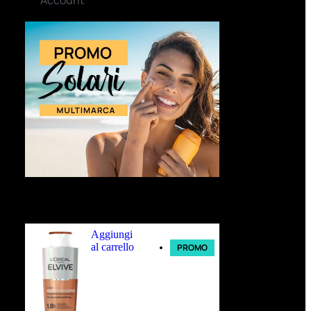
Ultimi arrivi
Aggiungi
al carrello
PROMO