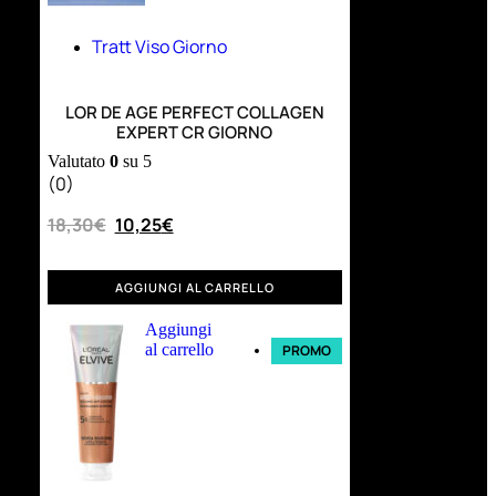
Tratt Viso Giorno
LOR DE AGE PERFECT COLLAGEN
EXPERT CR GIORNO
Valutato
0
su 5
(0)
18,30
€
10,25
€
AGGIUNGI AL CARRELLO
Aggiungi
al carrello
PROMO