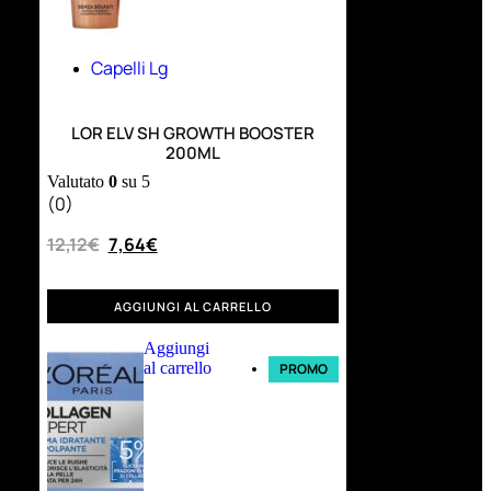
Capelli Lg
LOR ELV SH GROWTH BOOSTER
200ML
Valutato
0
su 5
(0)
12,12
€
7,64
€
AGGIUNGI AL CARRELLO
Aggiungi
al carrello
PROMO