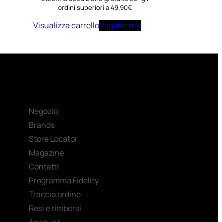
ordini superiori a 49,90€
Visualizza carrello
Pagamento
Negozio
Brands
Store Locator
Magazine
Contatti
Programma Fidelity
Traccia ordine
Resi e rimborsi
Account