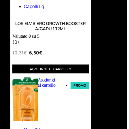
Capelli Lg
LOR ELV SIERO GROWTH BOOSTER
A/CADU 102ML
Valutato
0
su 5
(0)
10,31
€
6,50
€
AGGIUNGI AL CARRELLO
Aggiungi
al carrello
PROMO