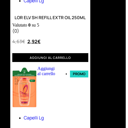
Capelli Lg
LOR ELV SH REFILL EXTR OIL 250ML
Valutato
0
su 5
(0)
4,63
€
2,92
€
AGGIUNGI AL CARRELLO
Aggiungi
al carrello
PROMO
Capelli Lg