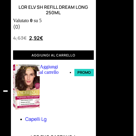
LOR ELV SH REFILL DREAM LONG
250ML
Valutato
0
su 5
(0)
4,63
€
2,92
€
AGGIUNGI AL CARRELLO
Aggiungi
al carrello
PROMO
Capelli Lg