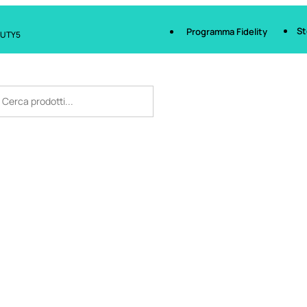
St
Programma Fidelity
AUTY5