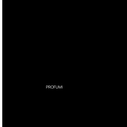
PROFUMI
Profumi Donna
Profumi Uomo
Deodoranti Donna
Deodoranti Uomo
Corpo Donna
Corpo Uomo
Profumi Capelli