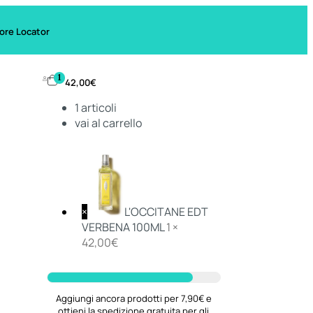
ore Locator
1
42,00
€
1
articoli
vai al carrello
×
L'OCCITANE EDT
VERBENA 100ML
1 ×
42,00
€
Aggiungi ancora prodotti per 7,90€ e
ottieni la spedizione gratuita per gli