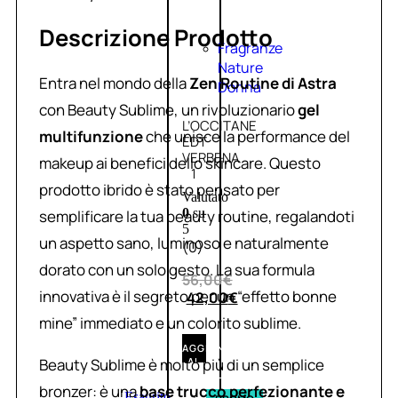
Descrizione Prodotto
Fragranze
Nature
Entra nel mondo della
Zen Routine di Astra
Donna
con Beauty Sublime, un rivoluzionario
gel
L’OCCITANE
multifunzione
che unisce la performance del
EDT
VERBENA
makeup ai benefici dello skincare. Questo
1
prodotto ibrido è stato pensato per
Valutato
0
su
semplificare la tua beauty routine, regalandoti
5
un aspetto sano, luminoso e naturalmente
(0)
dorato con un solo gesto. La sua formula
56,00
€
innovativa è il segreto per un “effetto bonne
42,00
€
mine” immediato e un colorito sublime.
AGGIUNGI
Beauty Sublime è molto più di un semplice
AL
CARRELLO
bronzer: è una
base trucco perfezionante e
Esaurito