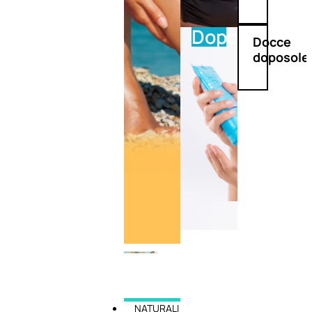
Doposole
Docce
doposole
NATURALI