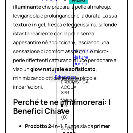
PROMO
illuminante
che prepara la pelle al makeup,
levigandola e prolungandone la durata. La sua
texture in gel
, fresca e leggerissima, si fonde
istantaneamente con la pelle senza
appesantire né appiccicare, lasciando una
Fragranze
sensazione di comfort assoluto. Le micro-
Nature
perle riflettenti catturano la luce per donare al
Donna
viso un
glow naturale e sofisticato
,
L
L’
minimizzando otticamente le piccole
Erboristica
ERBORISTICA
imperfezioni.
ACQUA
SPR
Perché te ne innamorerai: I
Valutato
0
su
Benefici Chiave
5
(0)
Prodotto 2-in-1:
Funge sia da
primer
9,10
€