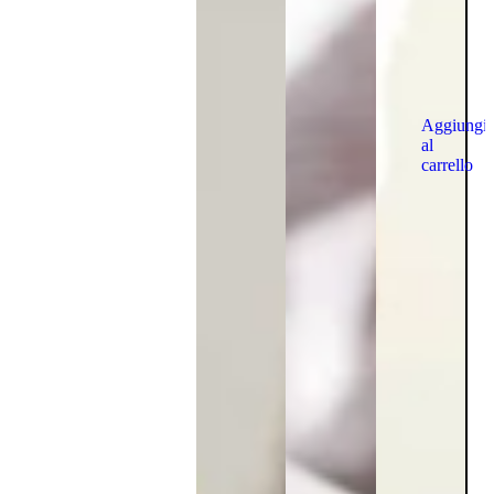
Aggiungi
al
carrello