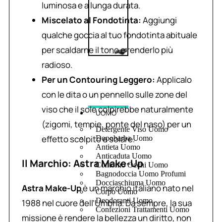
luminosa e a lunga durata.
Miscelato al Fondotinta:
Aggiungi
qualche goccia al tuo fondotinta abituale
per scaldarne il tono e renderlo più
radioso.
Per un Contouring Leggero:
Applicalo
con le dita o un pennello sulle zone del
viso che il sole colpirebbe naturalmente
UOMO
(zigomi, tempie, ponte del naso) per un
Detergente Viso Uomo
effetto scolpito e solare.
Dopobarba Uomo
Antieta Uomo
Anticaduta Uomo
Il Marchio: Astra Make-Up
Contorno Occhi Uomo
Bagnodoccia Uomo Profumi
Docciaschiuma Uomo
Astra Make-Up
è un marchio italiano nato nel
Corpo Uomo
Deodoranti Uomo
1988 nel cuore dell’Umbria. Da sempre, la sua
Confezioni Trattamenti Uomo
missione è rendere la bellezza un diritto, non