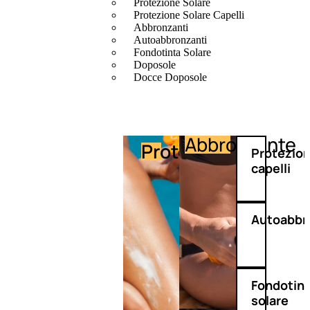
Protezione Solare
Protezione Solare Capelli
Abbronzanti
Autoabbronzanti
Fondotinta Solare
Doposole
Docce Doposole
Abbronzante
Protezione
Protezio
capelli
Autoabbr
Fondotin
solare