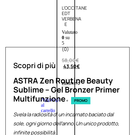
L’OCCITANE
EDT
VERBENA
E
Valutato
0
su
5
(0)
58,00
€
Scopri di più
43,50
€
ASTRA Zen Routine Beauty
ESAURITO
Sublime – Gel Bronzer Primer
Multifunzione
Aggiungi
PROMO
al
carrello
Svela la radiosità di un incarnato baciato dal
sole, ogni giorno dell’anno. Un unico prodotto,
infinite possibilità.