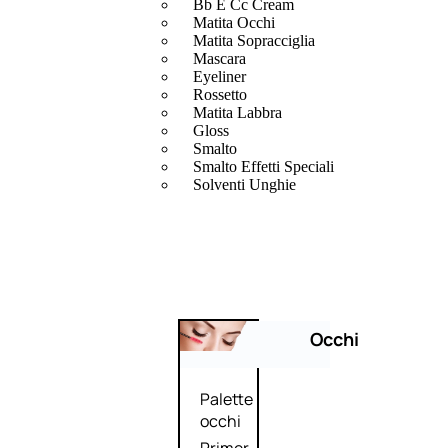
Bb E Cc Cream
Matita Occhi
Matita Sopracciglia
Mascara
Eyeliner
Rossetto
Matita Labbra
Gloss
Smalto
Smalto Effetti Speciali
Solventi Unghie
Occhi
Palette
occhi