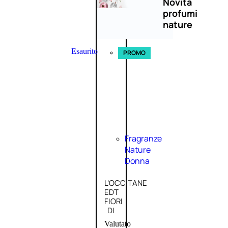
Novità
profumi
nature
Esaurito
PROMO
Fragranze
Nature
Donna
L’OCCITANE
EDT
FIORI
DI
Valutato