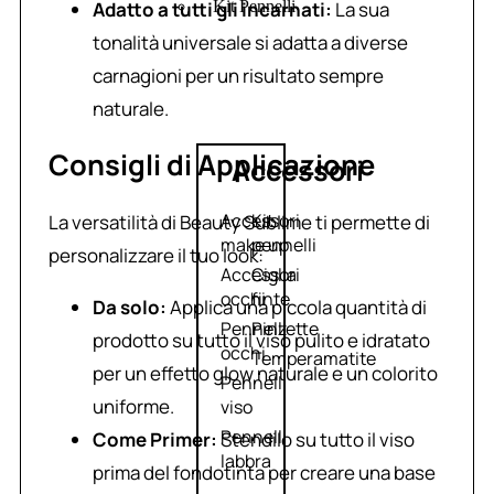
Adatto a tutti gli incarnati:
La sua
Kit Pennelli
tonalità universale si adatta a diverse
carnagioni per un risultato sempre
naturale.
Consigli di Applicazione
Accessori
Accessori
Kit
La versatilità di Beauty Sublime ti permette di
make up
pennelli
personalizzare il tuo look:
Accessori
Ciglia
occhi
finte
Da solo:
Applica una piccola quantità di
Pennelli
Pinzette
prodotto su tutto il viso pulito e idratato
occhi
Temperamatite
per un effetto glow naturale e un colorito
Pennelli
uniforme.
viso
Pennelli
Come Primer:
Stendilo su tutto il viso
labbra
prima del fondotinta per creare una base