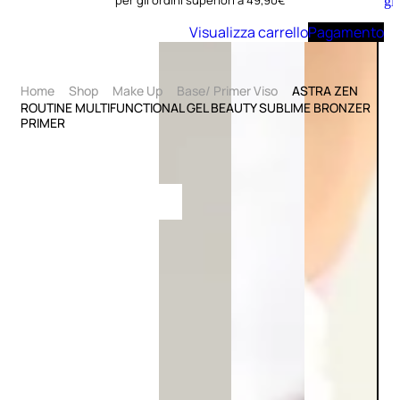
per gli ordini superiori a 49,90€
Aggiungi
al
Visualizza carrello
Pagamento
carrello
Home
Shop
Make Up
Base/ Primer Viso
ASTRA ZEN
ROUTINE MULTIFUNCTIONAL GEL BEAUTY SUBLIME BRONZER
PRIMER