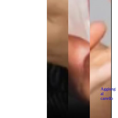
Aggiungi
al
carrello