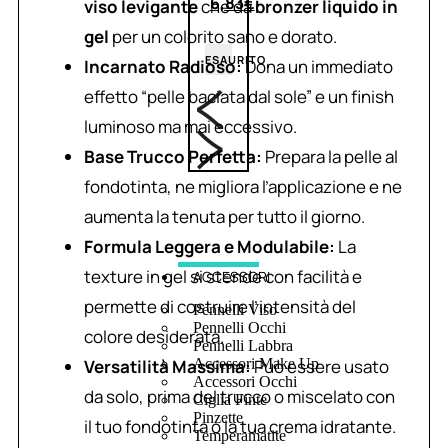
6,83
€
viso levigante
che da
bronzer liquido in
gel
per un colorito sano e dorato.
ESAURITO
Incarnato Radioso:
Dona un immediato
effetto “pelle baciata dal sole” e un finish
luminoso ma mai eccessivo.
Base Trucco Perfetta:
Prepara la pelle al
fondotinta, ne migliora l’applicazione e ne
aumenta la tenuta per tutto il giorno.
Formula Leggera e Modulabile:
La
texture in gel si stende con facilità e
ACCESSORI
permette di costruire l’intensità del
Pennelli Viso
Pennelli Occhi
colore desiderata.
Pennelli Labbra
Versatilità Massima:
Può essere usato
Accessori Make Up
Accessori Occhi
da solo, prima del trucco o miscelato con
Ciglia Finte
Pinzette
il tuo fondotinta o la tua crema idratante.
Temperamatite