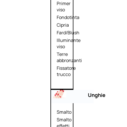
Primer
viso
Fondotinta
Cipria
Fard/Blush
Illuminante
viso
Terre
abbronzanti
Fissatore
trucco
Unghie
Smalto
Smalto
effetti