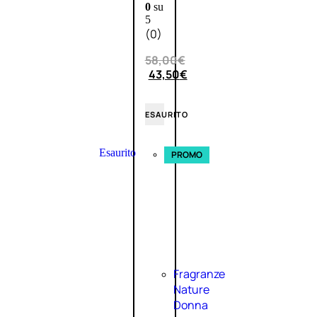
0
su
5
(0)
58,00
€
43,50
€
ESAURITO
Esaurito
PROMO
Fragranze
Nature
Donna