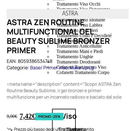
Trattamento Viso Occhi
Trattamento Viso Detergenza
Trattamento Viso Maschere
ASTRA ZEN ROUTINE
Trattamento Viso Idratante
Trattamento Viso Labbra
MULTIFUNCTIONAL GEL
Trattamento Viso Sieri
Trattamento Collo e Decolleté
BEAUTY SUBLIME BRONZER
Trattamento Corpo
Trattamento Anticellulite
PRIMER
Trattamento Mani e Piedi
Trattamento Unghie
EAN:
8059386534748
Trattamento Deodoranti
Categorie:
Base/ Primer Viso
,
Make Up Lg
Cofanetti Trattamento Viso
Cofanetti Trattamento Corpo
<meta name="description" content="Scopri ASTRA Zen
Routine Beauty Sublime, il gel bronzer e primer
multifunzione per un incarnato radioso e baciato dal sole
Viso
7,42
€
9,90
€
PROMO -25%
Trattamento
Trattamento
Prezzo più basso degli ultimi 30 giorni: