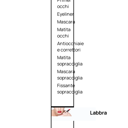
Primer
occhi
Eyeliner
Mascara
Matita
occhi
Antiocchiaie
e correttori
Matita
sopracciglia
Mascara
sopracciglia
Fissante
sopracciglia
Labbra