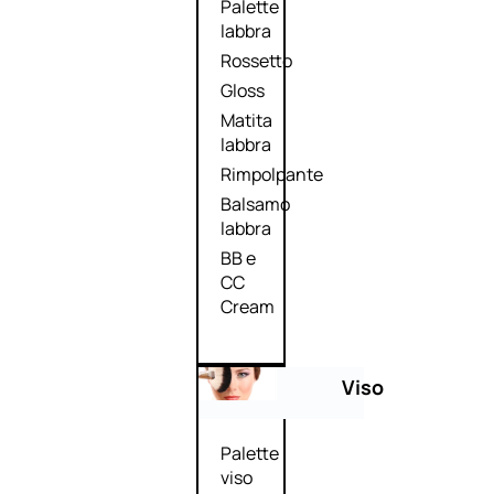
Palette
labbra
Rossetto
Gloss
Matita
labbra
Rimpolpante
Balsamo
labbra
BB e
CC
Cream
Viso
Palette
viso