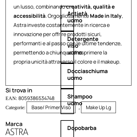
un lusso, combinando
creatività, qualità e
Antietà
accessibilità
. Orgogliosamente
Made in Italy
,
uomo
Astra investe costantemente in ricerca e
innovazione per offrire prodotti sicuri,
Detergente
performanti e al passo con le ultime tendenze,
viso
uomo
permettendo a chiunque di esprimere la
propria unicità attraverso il colore e il makeup.
Docciaschiuma
uomo
Si trova in
Shampoo
8059386534748
EAN:
uomo
Base/ Primer Viso
Make Up Lg
Categorie:
,
Marca
Dopobarba