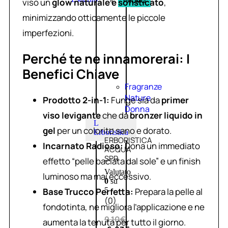
viso un
glow naturale e sofisticato
,
PROMO
minimizzando otticamente le piccole
imperfezioni.
Perché te ne innamorerai: I
Benefici Chiave
Fragranze
Nature
Prodotto 2-in-1:
Funge sia da
primer
Donna
viso levigante
che da
bronzer liquido in
L
gel
per un colorito sano e dorato.
L’
Erboristica
ERBORISTICA
Incarnato Radioso:
Dona un immediato
ACQUA
SPR
effetto “pelle baciata dal sole” e un finish
Valutato
luminoso ma mai eccessivo.
0
su
Base Trucco Perfetta:
Prepara la pelle al
5
(0)
fondotinta, ne migliora l’applicazione e ne
9,10
€
aumenta la tenuta per tutto il giorno.