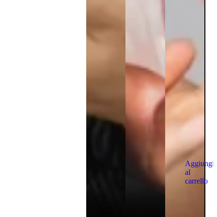
Aggiungi
al
carrello