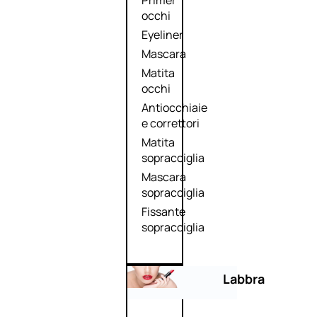
Primer
occhi
Eyeliner
Mascara
Matita
occhi
Antiocchiaie
e correttori
Matita
sopracciglia
Mascara
sopracciglia
Fissante
sopracciglia
Labbra