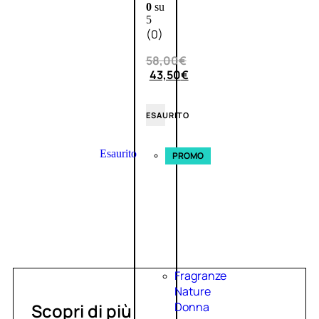
0
su
5
(0)
58,00
€
43,50
€
ESAURITO
Esaurito
PROMO
Fragranze
Nature
Scopri di più
Donna