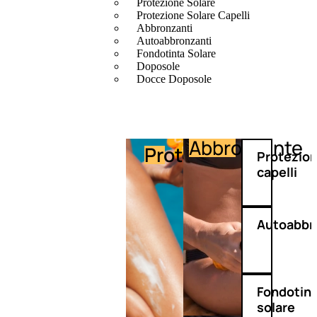
Protezione Solare
Protezione Solare Capelli
Abbronzanti
Autoabbronzanti
Fondotinta Solare
Doposole
Docce Doposole
Abbronzante
Protezione
Protezio
capelli
Autoabbr
Fondotin
solare