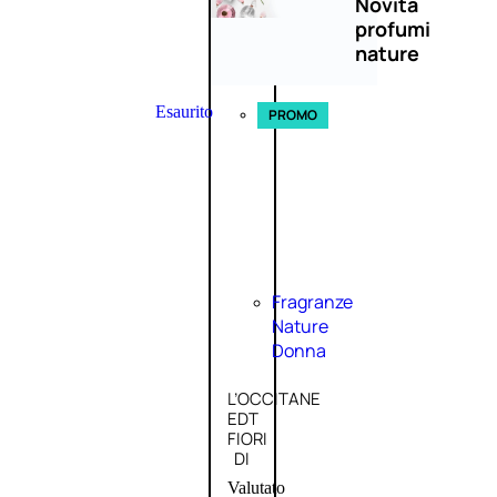
Novità
profumi
nature
Esaurito
PROMO
Fragranze
Nature
Donna
L’OCCITANE
EDT
FIORI
DI
Valutato