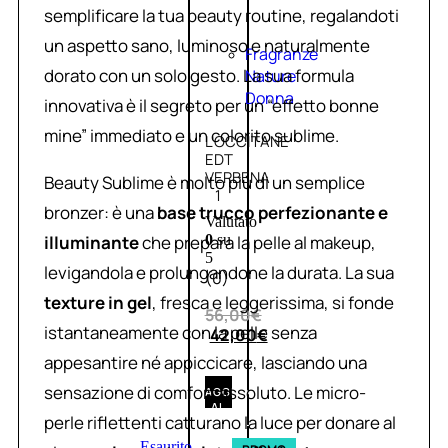
semplificare la tua beauty routine, regalandoti
un aspetto sano, luminoso e naturalmente
Fragranze
dorato con un solo gesto. La sua formula
Nature
Donna
innovativa è il segreto per un “effetto bonne
mine” immediato e un colorito sublime.
L’OCCITANE
EDT
VERBENA
Beauty Sublime è molto più di un semplice
1
bronzer: è una
base trucco perfezionante e
Valutato
illuminante
che prepara la pelle al makeup,
0
su
5
levigandola e prolungandone la durata. La sua
(0)
texture in gel
, fresca e leggerissima, si fonde
56,00
€
istantaneamente con la pelle senza
42,00
€
appesantire né appiccicare, lasciando una
sensazione di comfort assoluto. Le micro-
AGGIUNGI
AL
perle riflettenti catturano la luce per donare al
CARRELLO
Esaurito