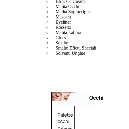
Bb E Cc Cream
Matita Occhi
Matita Sopracciglia
Mascara
Eyeliner
Rossetto
Matita Labbra
Gloss
Smalto
Smalto Effetti Speciali
Solventi Unghie
Occhi
Palette
occhi