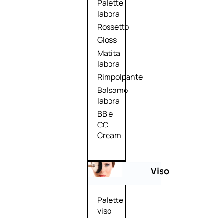
Palette
labbra
Rossetto
Gloss
Matita
labbra
Rimpolpante
Balsamo
labbra
BB e
CC
Cream
Viso
Palette
viso