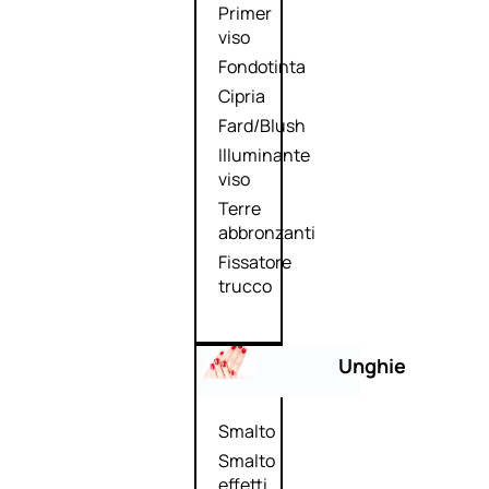
Primer
viso
Fondotinta
Cipria
Fard/Blush
Illuminante
viso
Terre
abbronzanti
Fissatore
trucco
Unghie
Smalto
Smalto
effetti