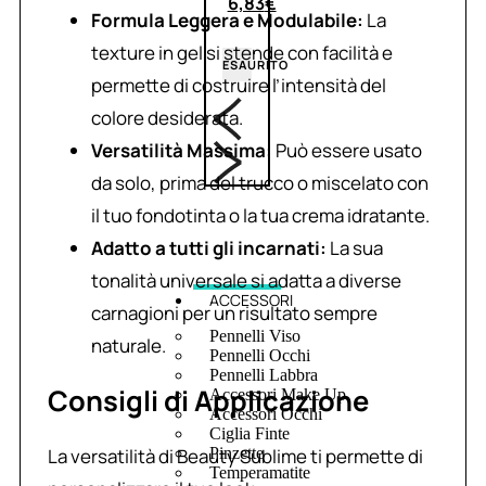
6,83
€
Formula Leggera e Modulabile:
La
texture in gel si stende con facilità e
ESAURITO
permette di costruire l’intensità del
colore desiderata.
Versatilità Massima:
Può essere usato
da solo, prima del trucco o miscelato con
il tuo fondotinta o la tua crema idratante.
Adatto a tutti gli incarnati:
La sua
tonalità universale si adatta a diverse
ACCESSORI
carnagioni per un risultato sempre
Pennelli Viso
naturale.
Pennelli Occhi
Pennelli Labbra
Consigli di Applicazione
Accessori Make Up
Accessori Occhi
Ciglia Finte
La versatilità di Beauty Sublime ti permette di
Pinzette
Temperamatite