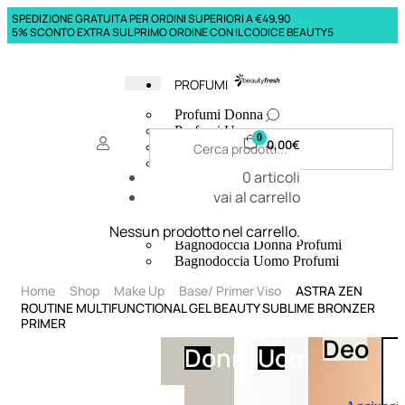
SPEDIZIONE GRATUITA PER ORDINI SUPERIORI A €49,90
5% SCONTO EXTRA SUL PRIMO ORDINE CON IL CODICE BEAUTY5
PROFUMI
Profumi Donna
Profumi Uomo
0
0,00
€
Deodoranti Donna
Deodoranti Uomo
0
articoli
Corpo Donna
vai al carrello
Corpo Uomo
Profumi Capelli
Creme Mani
Nessun prodotto nel carrello.
Bagnodoccia Donna Profumi
Bagnodoccia Uomo Profumi
Home
Shop
Make Up
Base/ Primer Viso
ASTRA ZEN
ROUTINE MULTIFUNCTIONAL GEL BEAUTY SUBLIME BRONZER
PRIMER
Deo
Donna
Uomo