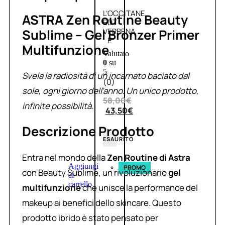
L’OCCITANE
ASTRA Zen Routine Beauty
EDT
Sublime – Gel Bronzer Primer
VERBENA
E
Multifunzione
Valutato
0
su
5
Svela la radiosità di un incarnato baciato dal
(0)
sole, ogni giorno dell’anno. Un unico prodotto,
58,00
€
infinite possibilità.
43,50
€
Descrizione Prodotto
ESAURITO
Entra nel mondo della
Zen Routine di Astra
Aggiungi
PROMO
con Beauty Sublime, un rivoluzionario
gel
al
carrello
multifunzione
che unisce la performance del
makeup ai benefici dello skincare. Questo
prodotto ibrido è stato pensato per