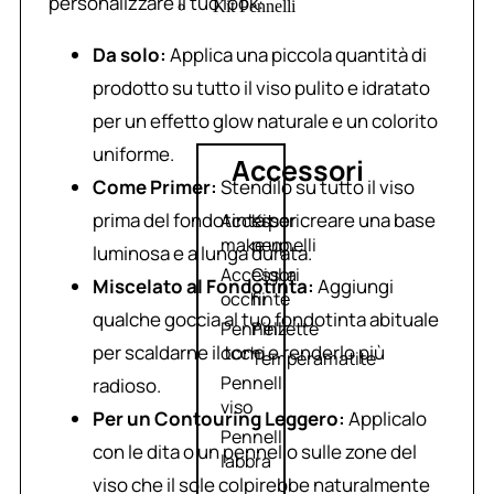
personalizzare il tuo look:
Kit Pennelli
Da solo:
Applica una piccola quantità di
prodotto su tutto il viso pulito e idratato
per un effetto glow naturale e un colorito
uniforme.
Accessori
Come Primer:
Stendilo su tutto il viso
prima del fondotinta per creare una base
Accessori
Kit
make up
pennelli
luminosa e a lunga durata.
Accessori
Ciglia
Miscelato al Fondotinta:
Aggiungi
occhi
finte
qualche goccia al tuo fondotinta abituale
Pennelli
Pinzette
per scaldarne il tono e renderlo più
occhi
Temperamatite
Pennelli
radioso.
viso
Per un Contouring Leggero:
Applicalo
Pennelli
con le dita o un pennello sulle zone del
labbra
viso che il sole colpirebbe naturalmente