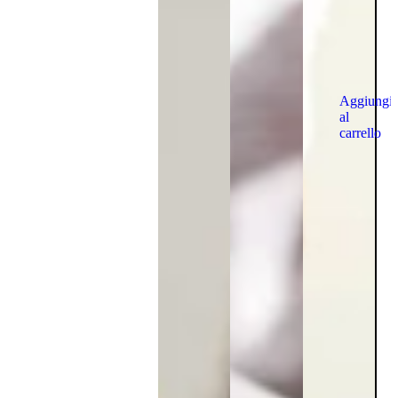
Aggiungi
al
carrello