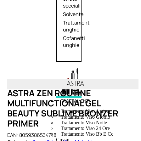
speciali
Solvente
Trattamenti
unghie
Cofanetti
unghie
ASTRA ZEN ROUTINE
MULTIFUNCTIONAL GEL
TRATTAMENTI
BEAUTY SUBLIME BRONZER
Trattamento Viso Antieta
Trattamento Viso Giorno
PRIMER
Trattamento Viso Notte
Trattamento Viso 24 Ore
Trattamento Viso Bb E Cc
EAN:
8059386534748
Cream