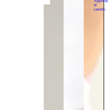
Aggiungi
al
carrello