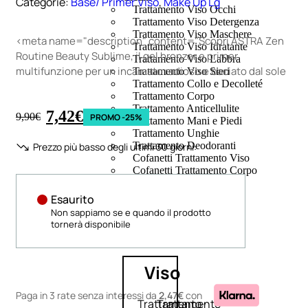
Categorie:
Base/ Primer Viso
,
Make Up Lg
Trattamento Viso Occhi
Trattamento Viso Detergenza
Trattamento Viso Maschere
<meta name="description" content="Scopri ASTRA Zen
Trattamento Viso Idratante
Routine Beauty Sublime, il gel bronzer e primer
Trattamento Viso Labbra
multifunzione per un incarnato radioso e baciato dal sole
Trattamento Viso Sieri
Trattamento Collo e Decolleté
Trattamento Corpo
Trattamento Anticellulite
7,42
€
9,90
€
PROMO -25%
Trattamento Mani e Piedi
Trattamento Unghie
Trattamento Deodoranti
Prezzo più basso degli ultimi 30 giorni:
Cofanetti Trattamento Viso
Cofanetti Trattamento Corpo
Esaurito
Non sappiamo se e quando il prodotto
tornerà disponibile
Viso
Paga in 3 rate senza interessi
da
2,47€
con
Trattamento
Trattamento