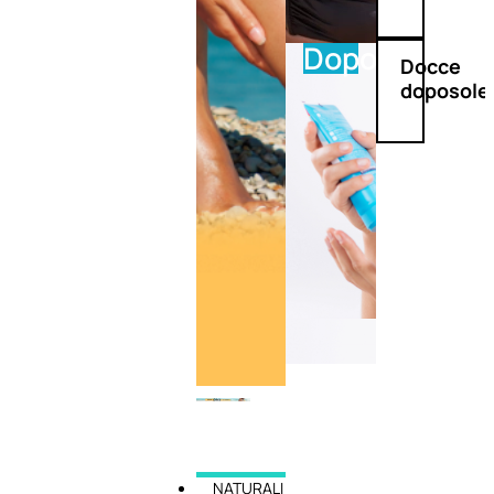
Doposole
Docce
doposole
NATURALI