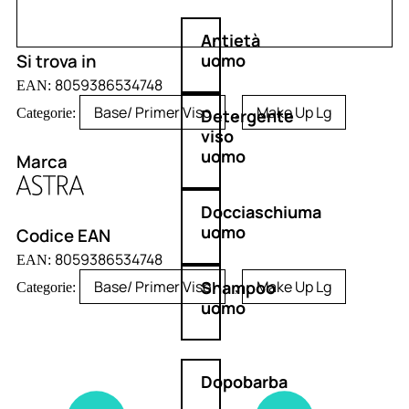
Antietà
Si trova in
uomo
8059386534748
EAN:
Base/ Primer Viso
Make Up Lg
Categorie:
,
Detergente
viso
uomo
Marca
Docciaschiuma
uomo
Codice EAN
8059386534748
EAN:
Base/ Primer Viso
Make Up Lg
Shampoo
Categorie:
,
uomo
Dopobarba