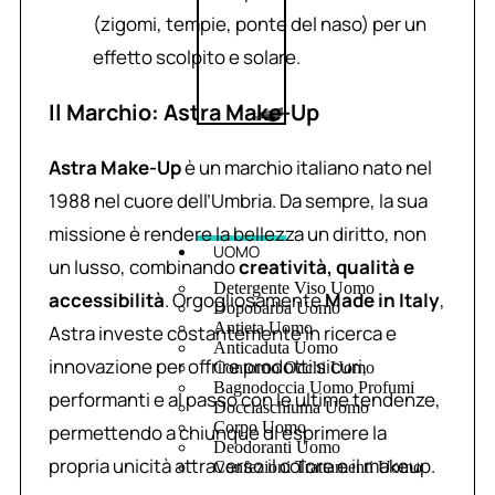
(zigomi, tempie, ponte del naso) per un
effetto scolpito e solare.
Il Marchio: Astra Make-Up
Astra Make-Up
è un marchio italiano nato nel
1988 nel cuore dell’Umbria. Da sempre, la sua
missione è rendere la bellezza un diritto, non
UOMO
un lusso, combinando
creatività, qualità e
Detergente Viso Uomo
accessibilità
. Orgogliosamente
Made in Italy
,
Dopobarba Uomo
Antieta Uomo
Astra investe costantemente in ricerca e
Anticaduta Uomo
innovazione per offrire prodotti sicuri,
Contorno Occhi Uomo
Bagnodoccia Uomo Profumi
performanti e al passo con le ultime tendenze,
Docciaschiuma Uomo
Corpo Uomo
permettendo a chiunque di esprimere la
Deodoranti Uomo
propria unicità attraverso il colore e il makeup.
Confezioni Trattamenti Uomo