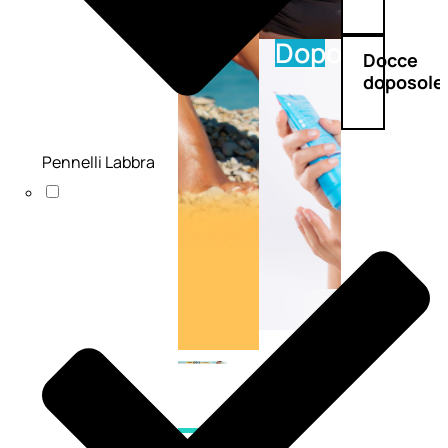
Doposole
Docce
doposole
Pennelli Labbra
NATURALI