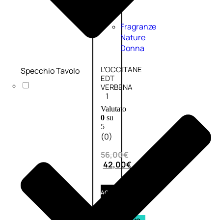
Fragranze
Nature
Donna
L’OCCITANE
Specchio Tavolo
EDT
VERBENA
1
Valutato
0
su
5
(0)
56,00
€
42,00
€
AGGIUNGI
AL
CARRELLO
Esaurito