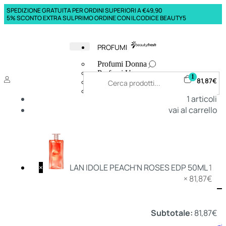
SPEDIZIONE GRATUITA PER ORDINI SUPERIORI A €49,90
5% SCONTO EXTRA SUL PRIMO ORDINE CON IL CODICE BEAUTY5
PROFUMI
Profumi Donna
Profumi Uomo
1
81,87
€
Deodoranti Donna
Deodoranti Uomo
1
articoli
Corpo Donna
vai al carrello
Corpo Uomo
Profumi Capelli
Creme Mani
Bagnodoccia Donna Profumi
Bagnodoccia Uomo Profumi
×
LAN IDOLE PEACH'N ROSES EDP 50ML
1
×
81,87
€
Deo
Donna
Uomo
Subtotale:
81,87
€