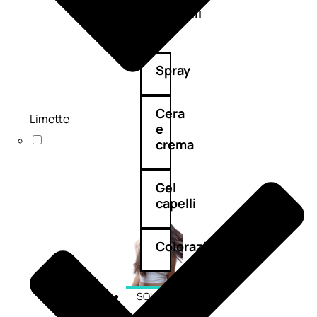
cristalli
Spray
Cera
Limette
e
crema
Gel
capelli
Colorazione
SOLARI