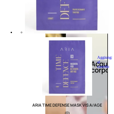
Aggiungi
Acqua
al
carrello
corpo
ARIA TIME DEFENSE MASK VIS A/AGE
(0)