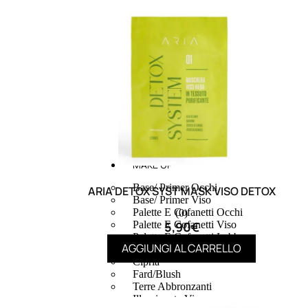
MAKE UP
Base/ Primer Occhi
ARIA DETOX SYST MASK VISO DETOX
Base/ Primer Viso
Palette E Cofanetti Occhi
(0)
5,90
€
Palette E Cofanetti Viso
Palette E Cofanetti Labbra
AGGIUNGI AL CARRELLO
Fondotinta
Cipria
Fard/Blush
Terre Abbronzanti
Illuminante Viso