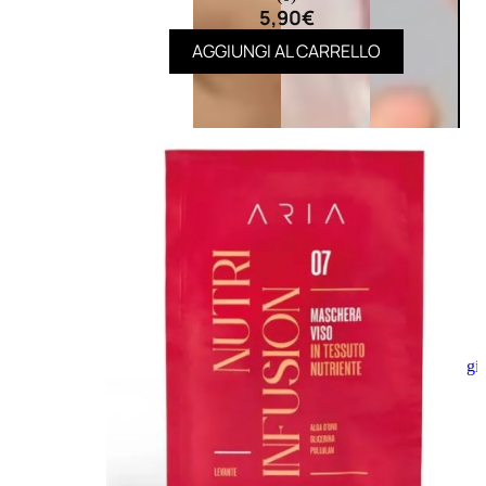
5,90
€
AGGIUNGI AL CARRELLO
Aggiungi
al
carrello