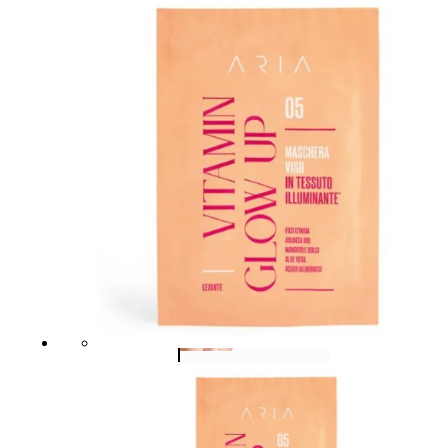
Bb E Cc Cream
Matita Occhi
Matita Sopracciglia
Mascara
Eyeliner
Rossetto
Matita Labbra
Gloss
Smalto
Smalto Effetti Speciali
Solventi Unghie
Occhi
Palette
occhi