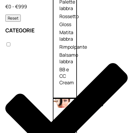
Palette
€0 - €999
labbra
Rossetto
Reset
Gloss
CATEGORIE
Matita
labbra
Rimpolpante
Balsamo
labbra
BB e
CC
Cream
Viso
Palette
viso