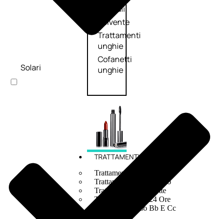
speciali
Solvente
Trattamenti
unghie
Cofanetti
Solari
unghie
TRATTAMENTI
Trattamento Viso Antieta
Trattamento Viso Giorno
Trattamento Viso Notte
Trattamento Viso 24 Ore
Trattamento Viso Bb E Cc
Cream