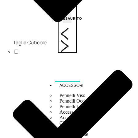
6,83
€
ESAURITO
Taglia Cuticole
ACCESSORI
Pennelli Viso
Pennelli Occhi
Pennelli Labbra
Accessori Make Up
Accessori Occhi
Ciglia Finte
Pinzette
Temperamatite