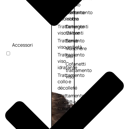
viso giorno
occhi
Trattamento
Trattamento
viso notte
labbra
Trattamento
Detergenti
viso 24 ore
trattanti
Trattamento
Scrub
Accessori
viso antietà
Maschere
Trattamento
Sieri
viso
Cofanetti
idratante
trattamento
Trattamento
viso
collo e
décolleté
Trattamento
viso BB e CC
cream