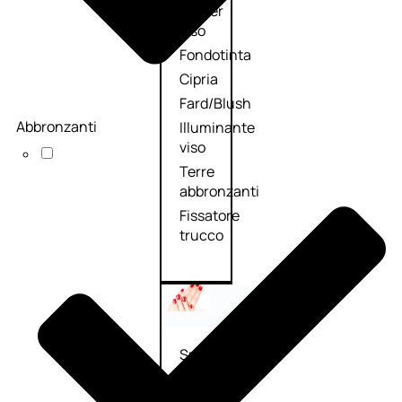
Primer
viso
Fondotinta
Cipria
Fard/Blush
Abbronzanti
Illuminante
viso
Terre
abbronzanti
Fissatore
trucco
Unghie
Smalto
Smalto
effetti