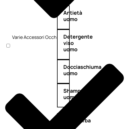
Antietà
uomo
Detergente
Varie Accessori Occhi
viso
uomo
Docciaschiuma
uomo
Shampoo
uomo
Dopobarba