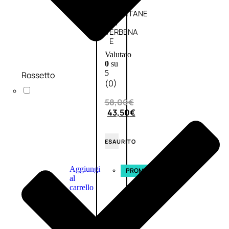
L’OCCITANE
EDT
VERBENA
E
Valutato
0
su
5
Rossetto
(0)
58,00
€
43,50
€
ESAURITO
Aggiungi
PROMO
al
carrello