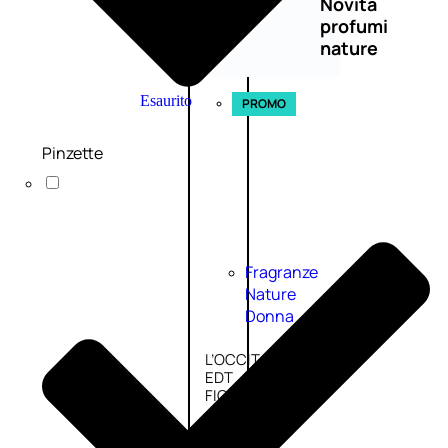
Novità
profumi
nature
Esaurito
PROMO
Pinzette
Fragranze
Nature
Donna
L’OCCITANE
EDT
FIORI
DI
Valutato