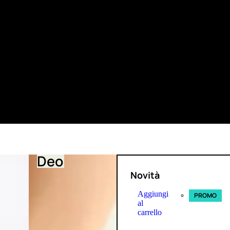
Deo
Novità
Aggiungi
PROMO
al
carrello