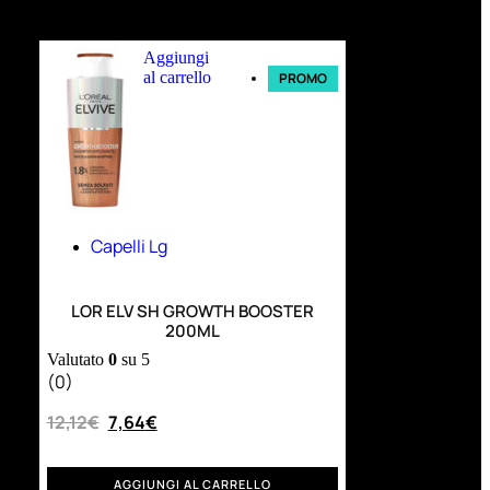
Ultimi arrivi
Aggiungi
al carrello
PROMO
Capelli Lg
LOR ELV SH GROWTH BOOSTER
200ML
Valutato
0
su 5
(0)
12,12
€
7,64
€
AGGIUNGI AL CARRELLO