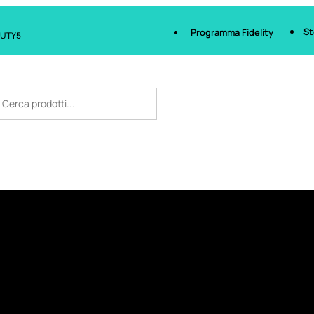
St
Programma Fidelity
AUTY5