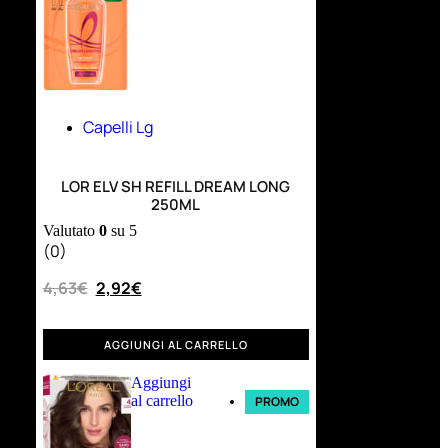
Capelli Lg
LOR ELV SH REFILL DREAM LONG
250ML
Valutato
0
su 5
(0)
4,63
€
2,92
€
AGGIUNGI AL CARRELLO
Aggiungi
al carrello
PROMO