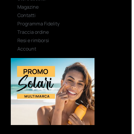
Magazine
Contatti
Programma Fidelity
Traccia ordine
Resi e rimborsi
Account