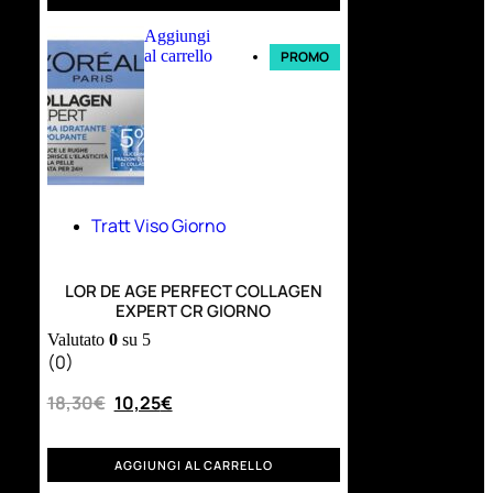
Aggiungi
al carrello
PROMO
Tratt Viso Giorno
LOR DE AGE PERFECT COLLAGEN
EXPERT CR GIORNO
Valutato
0
su 5
(0)
18,30
€
10,25
€
AGGIUNGI AL CARRELLO