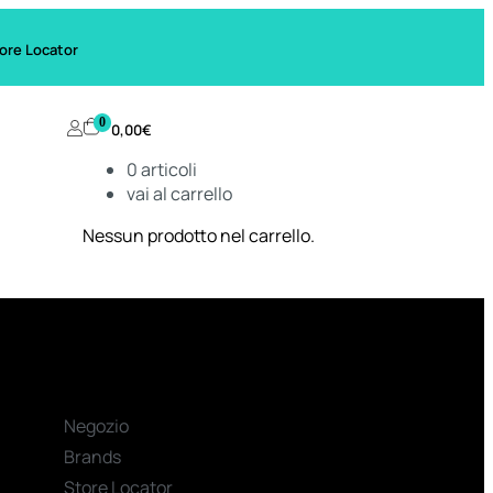
ore Locator
0
0,00
€
0
articoli
vai al carrello
Nessun prodotto nel carrello.
Negozio
Brands
Store Locator