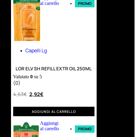
al carrello
PROMO
Capelli Lg
LOR ELV SH REFILL EXTR OIL 250ML
Valutato
0
su 5
(0)
4,63
€
2,92
€
AGGIUNGI AL CARRELLO
Aggiungi
al carrello
PROMO