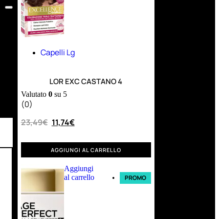
Capelli Lg
LOR EXC CASTANO 4
Valutato
0
su 5
(0)
23,49
€
11,74
€
AGGIUNGI AL CARRELLO
Aggiungi
al carrello
PROMO