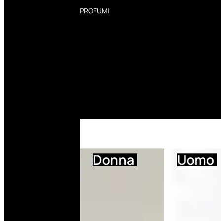
PROFUMI
Profumi Donna
Profumi Uomo
Deodoranti Donna
Deodoranti Uomo
Corpo Donna
Corpo Uomo
Profumi Capelli
Creme Mani
Bagnodoccia Donna Profumi
Bagnodoccia Uomo Profumi
Donna
Uomo