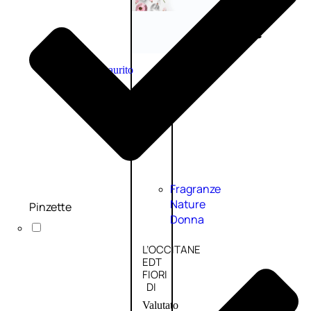
Novità
profumi
nature
Esaurito
PROMO
Fragranze
Nature
Pinzette
Donna
L’OCCITANE
EDT
FIORI
DI
Valutato