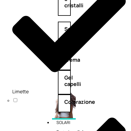
cristalli
Spray
Cera
e
crema
Gel
capelli
Limette
Colorazione
SOLARI