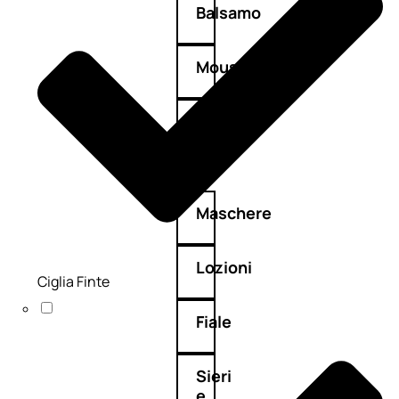
Balsamo
Mousse
Olii
capelli
Maschere
Lozioni
Ciglia Finte
Fiale
Sieri
e