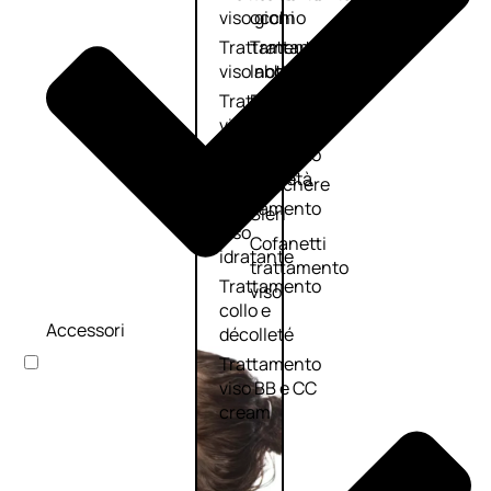
viso giorno
occhi
Trattamento
Trattamento
viso notte
labbra
Trattamento
Detergenti
viso 24 ore
trattanti
Trattamento
Scrub
viso antietà
Maschere
Trattamento
Sieri
viso
Cofanetti
idratante
trattamento
Trattamento
viso
collo e
Accessori
décolleté
Trattamento
viso BB e CC
cream