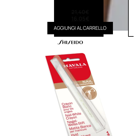
(0)
21,40
€
16,05
€
AGGIUNGI AL CARRELLO