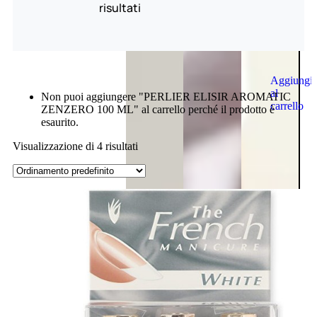
risultati
Aggiungi
al
Non puoi aggiungere "PERLIER ELISIR AROMATIC
carrello
ZENZERO 100 ML" al carrello perché il prodotto è
esaurito.
Visualizzazione di 4 risultati