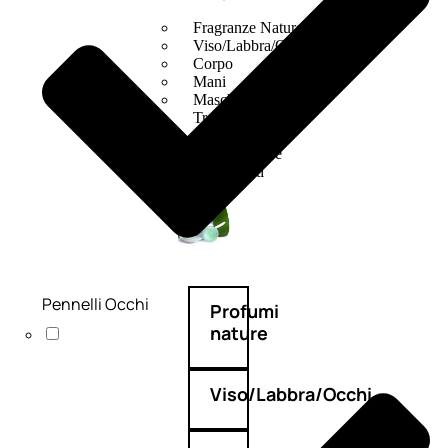
Fragranze Nature
Viso/Labbra/Occhi Nature
Corpo
Mani
Maschera Nature
Trattamenti Viso
Detergenza
Bagno Nature
Deodoranti
Pennelli Occhi
Profumi
nature
Viso/Labbra/Occhi