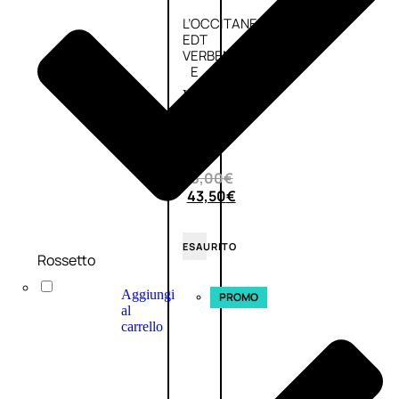
L’OCCITANE
EDT
VERBENA
E
Valutato
0
su
5
(0)
58,00
€
43,50
€
ESAURITO
Rossetto
Aggiungi
PROMO
al
carrello