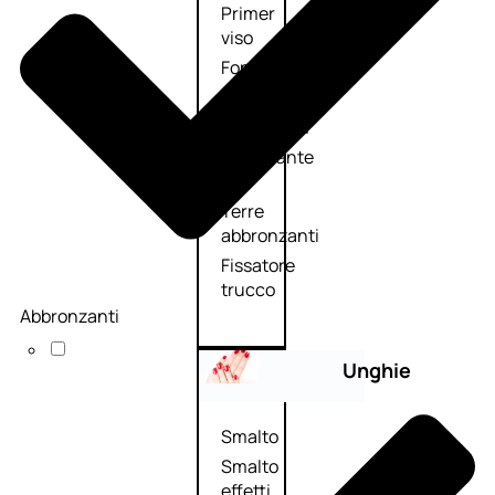
Primer
viso
Fondotinta
Cipria
Fard/Blush
Illuminante
viso
Terre
abbronzanti
Fissatore
trucco
Abbronzanti
Unghie
Smalto
Smalto
effetti