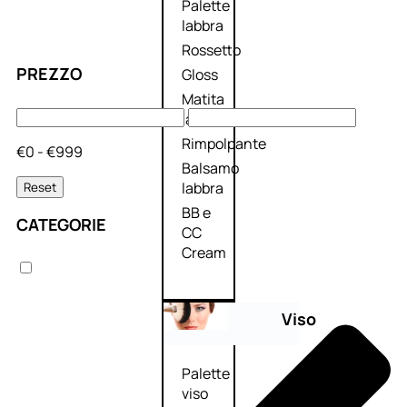
Palette
labbra
Rossetto
PREZZO
Gloss
Matita
labbra
Rimpolpante
€0 - €999
Balsamo
labbra
Reset
BB e
CATEGORIE
CC
Cream
Viso
Palette
viso