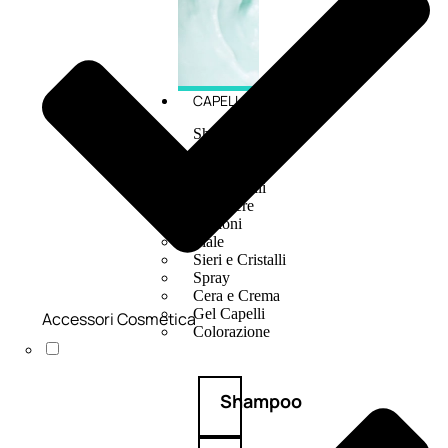
CAPELLI
Shampoo
Balsamo
Mousse
Olii Capelli
Maschere
Lozioni
Fiale
Sieri e Cristalli
Spray
Cera e Crema
Gel Capelli
Accessori Cosmetica
Colorazione
Shampoo