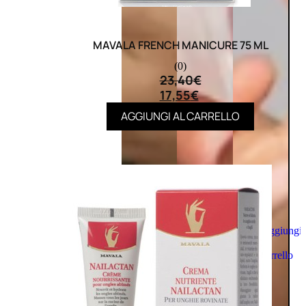
MAVALA FRENCH MANICURE 75 ML
(0)
23,40
€
17,55
€
AGGIUNGI AL CARRELLO
Aggiungi
al
carrello