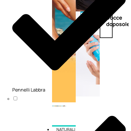
Doposole
Docce
doposole
Pennelli Labbra
NATURALI