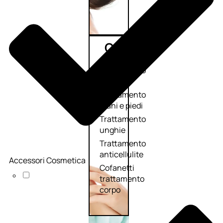
Corpo
Trattamento
corpo
Trattamento
mani e piedi
Trattamento
unghie
Trattamento
anticellulite
Accessori Cosmetica
Cofanetti
trattamento
corpo