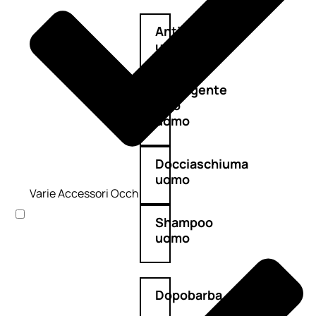
Antietà
uomo
Detergente
viso
uomo
Docciaschiuma
uomo
Varie Accessori Occhi
Shampoo
uomo
Dopobarba