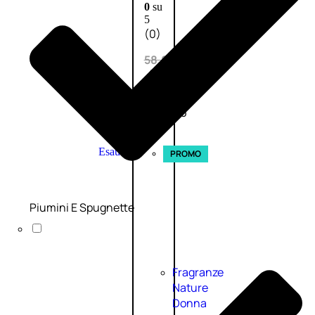
0
su
5
(0)
58,00
€
43,50
€
ESAURITO
Esaurito
PROMO
Piumini E Spugnette
Fragranze
Nature
Donna