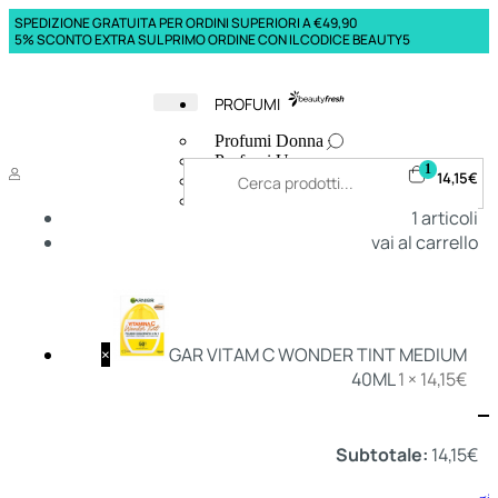
SPEDIZIONE GRATUITA PER ORDINI SUPERIORI A €49,90
5% SCONTO EXTRA SUL PRIMO ORDINE CON IL CODICE BEAUTY5
PROFUMI
Profumi Donna
Profumi Uomo
1
14,15
€
Deodoranti Donna
Deodoranti Uomo
1
articoli
Corpo Donna
vai al carrello
Corpo Uomo
Profumi Capelli
Creme Mani
Bagnodoccia Donna Profumi
Bagnodoccia Uomo Profumi
×
GAR VITAM C WONDER TINT MEDIUM
40ML
1 ×
14,15
€
Deo
Donna
Uomo
Subtotale:
14,15
€