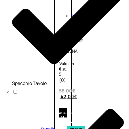
Fragranze
Nature
Donna
L’OCCITANE
EDT
VERBENA
1
Valutato
0
su
5
(0)
Specchio Tavolo
56,00
€
42,00
€
AGGIUNGI
AL
CARRELLO
Esaurito