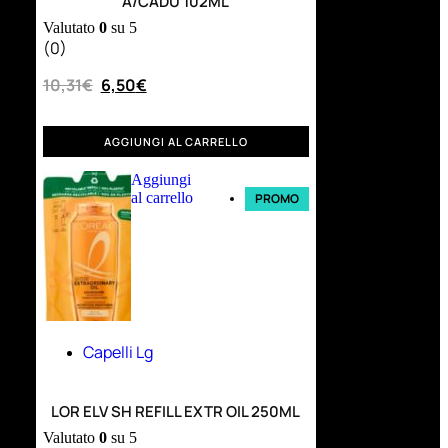
A/CADU 102ML
Valutato
0
su 5
(0)
10,31
€
6,50
€
AGGIUNGI AL CARRELLO
Aggiungi
al carrello
PROMO
Capelli Lg
LOR ELV SH REFILL EXTR OIL 250ML
Valutato
0
su 5