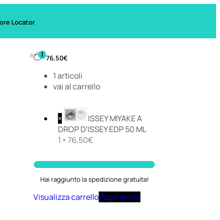
ore Locator
1
76,50
€
1
articoli
vai al carrello
×
ISSEY MIYAKE A
DROP D'ISSEY EDP 50 ML
1 ×
76,50
€
Hai raggiunto la spedizione gratuita!
Visualizza carrello
Pagamento