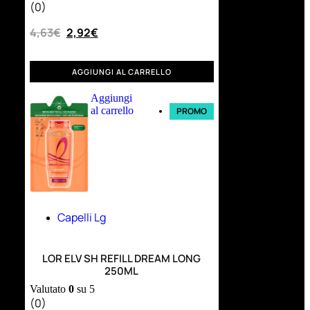
(0)
4,63
€
2,92
€
AGGIUNGI AL CARRELLO
Aggiungi
al carrello
PROMO
Capelli Lg
LOR ELV SH REFILL DREAM LONG
250ML
Valutato
0
su 5
(0)