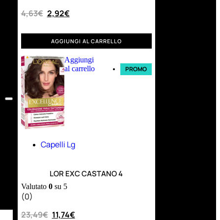
4,63
€
2,92
€
AGGIUNGI AL CARRELLO
Aggiungi
al carrello
PROMO
Capelli Lg
LOR EXC CASTANO 4
Valutato
0
su 5
(0)
23,49
€
11,74
€