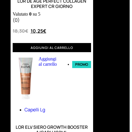
LOR DE AGE PERFECT COLLAGEN
EXPERT CR GIORNO
Valutato
0
su 5
(0)
18,30
€
10,25
€
AGGIUNGI AL CARRELLO
Aggiungi
al carrello
PROMO
Capelli Lg
LOR ELV SIERO GROWTH BOOSTER