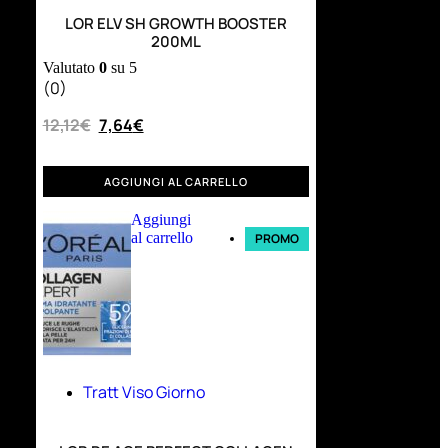
LOR ELV SH GROWTH BOOSTER
200ML
Valutato
0
su 5
(0)
12,12
€
7,64
€
AGGIUNGI AL CARRELLO
Aggiungi
al carrello
PROMO
Tratt Viso Giorno