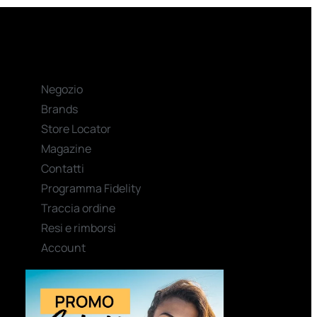
Negozio
Brands
Store Locator
Magazine
Contatti
Programma Fidelity
Traccia ordine
Resi e rimborsi
Account