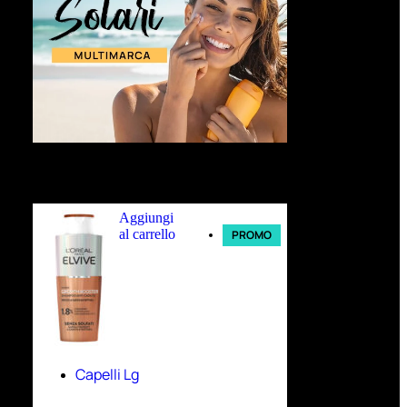
Ultimi arrivi
Aggiungi
al carrello
PROMO
Capelli Lg