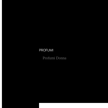
PROFUMI
Profumi Donna
Profumi Uomo
Deodoranti Donna
Deodoranti Uomo
Corpo Donna
Corpo Uomo
Profumi Capelli
Creme Mani
Bagnodoccia Donna Profumi
Bagnodoccia Uomo Profumi