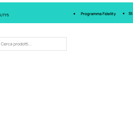
St
Programma Fidelity
AUTY5