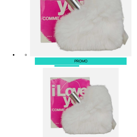
PROMO
UOMO
Detergente Viso Uomo
Dopobarba Uomo
Antieta Uomo
Anticaduta Uomo
Contorno Occhi Uomo
Bagnodoccia Uomo Profumi
Docciaschiuma Uomo
Corpo Uomo
Deodoranti Uomo
Confezioni Trattamenti Uomo