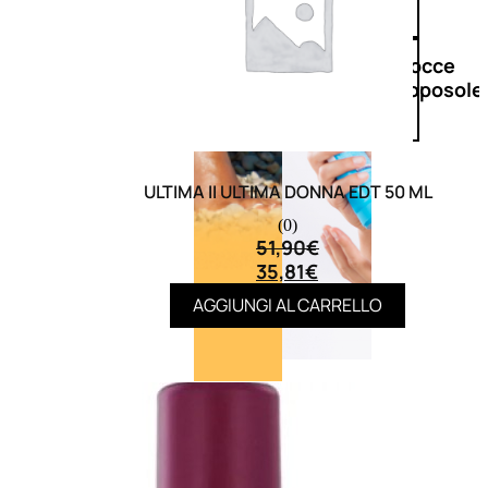
Doposole
Docce
doposole
ULTIMA II ULTIMA DONNA EDT 50 ML
(0)
51,90
€
35,81
€
AGGIUNGI AL CARRELLO
NATURALI