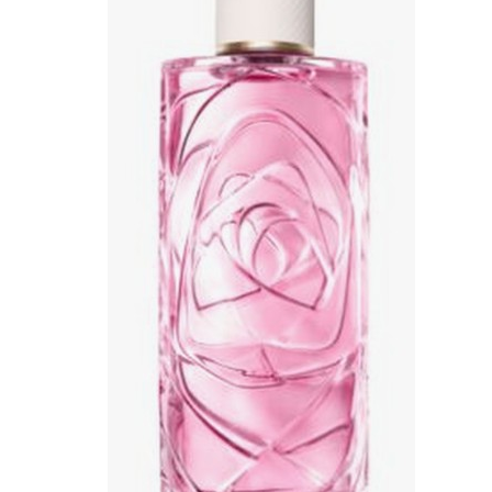
MAKE UP
Base/ Primer Occhi
Base/ Primer Viso
Palette E Cofanetti Occhi
Palette E Cofanetti Viso
Palette E Cofanetti Labbra
Fondotinta
Cipria
Fard/Blush
Terre Abbronzanti
Illuminante Viso