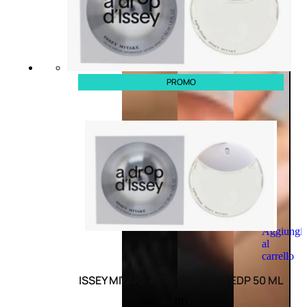
PROMO
Aggiungi
al
carrello
ISSEY MIYAKE A DROP D’ISSEY EDP 50 ML
(0)