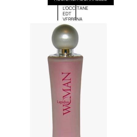
L’OCCITANE
EDT
VERBENA
E
Valutato
0
su
5
(0)
58,00
€
43,50
€
ESAURITO
Aggiungi
PROMO
al
carrello