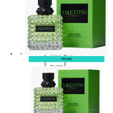
Primer
viso
Fondotinta
Cipria
Fard/Blush
Illuminante
viso
Terre
abbronzanti
PROMO
Fissatore
trucco
Unghie
Smalto
Smalto
effetti