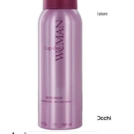
Fragranze Nature
Viso/Labbra/Occhi Nature
Corpo
Mani
Maschera Nature
Trattamenti Viso
Detergenza
Bagno Nature
Deodoranti
Profumi
nature
Viso/Labbra/Occhi