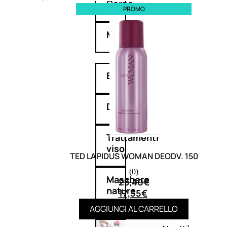
Corpo
PROMO
Mani
Bagno
Detergenza
Trattamenti
viso
TED LAPIDUS WOMAN DEODV. 150
(0)
Maschere
23,40
€
nature
17,55
€
AGGIUNGI AL CARRELLO