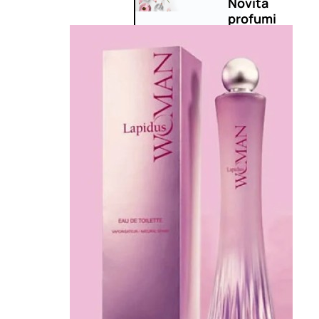
Novità
profumi
nature
Esaurito
PROMO
Fragranze
Nature
Donna
L’OCCITANE
EDT
FIORI
DI
Valutato