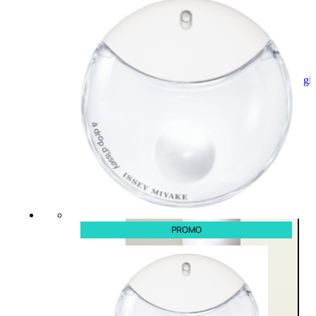
Aggiungi
al
carrello
PROMO