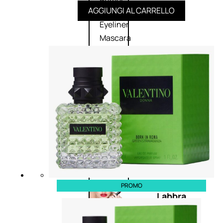
Primer
AGGIUNGI AL CARRELLO
occhi
Eyeliner
Mascara
Matita
occhi
Antiocchiaie
e correttori
Matita
sopracciglia
Mascara
sopracciglia
Fissante
sopracciglia
PROMO
Labbra