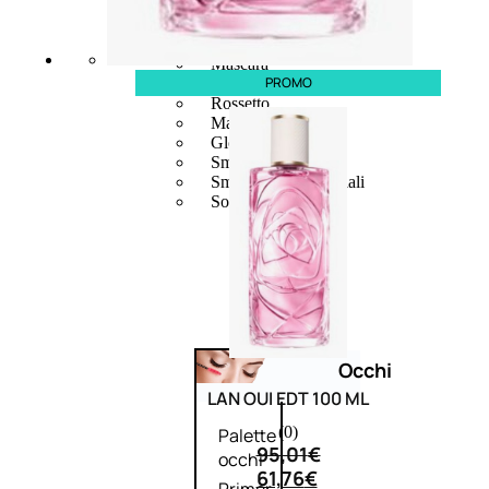
Bb E Cc Cream
Matita Occhi
Matita Sopracciglia
Mascara
PROMO
Eyeliner
Rossetto
Matita Labbra
Gloss
Smalto
Smalto Effetti Speciali
Solventi Unghie
Occhi
LAN OUI EDT 100 ML
(0)
Palette
95,01
€
occhi
61,76
€