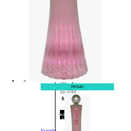
Fragranze
Nature
Donna
L’OCCITANE
EDT
VERBENA
1
Valutato
0
su
5
(0)
PROMO
56,00
€
42,00
€
AGGIUNGI
AL
CARRELLO
Esaurito