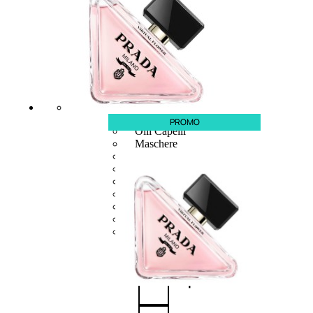
CAPELLI
Shampoo
Balsamo
Mousse
PROMO
Olii Capelli
Maschere
Lozioni
Fiale
Sieri e Cristalli
Spray
Cera e Crema
Gel Capelli
Colorazione
Shampoo