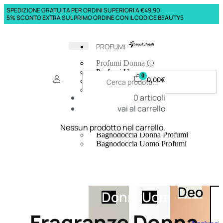
SPEDIZIONE GRATUITA PER ORDINI SUPERIORI A €49,90
5% SCONTO EXTRA SUL PRIMO ORDINE CON IL CODICE BEAUTY5
PROFUMI
Profumi Donna
Profumi Uomo
0
0,00
€
Deodoranti Donna
Deodoranti Uomo
0
articoli
Corpo Donna
vai al carrello
Corpo Uomo
Profumi Capelli
Creme Mani
Nessun prodotto nel carrello.
Bagnodoccia Donna Profumi
Bagnodoccia Uomo Profumi
Deo
Donna
Uomo
Fragranze Donna