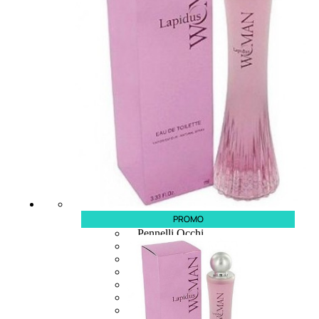
6,83
€
ESAURITO
ACCESSORI
PROMO
Pennelli Viso
Pennelli Occhi
Pennelli Labbra
Accessori Make Up
Accessori Occhi
Ciglia Finte
Pinzette
Temperamatite