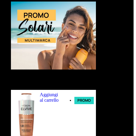
Ultimi arrivi
Aggiungi
al carrello
PROMO