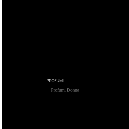
PROFUMI
Profumi Donna
Profumi Uomo
Deodoranti Donna
Deodoranti Uomo
Corpo Donna
Corpo Uomo
Profumi Capelli
Creme Mani