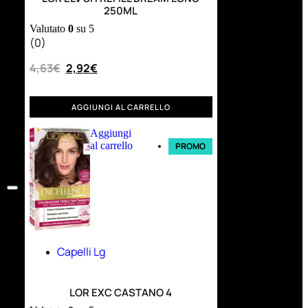
250ML
Valutato
0
su 5
(0)
4,63
€
2,92
€
AGGIUNGI AL CARRELLO
Aggiungi
al carrello
PROMO
Capelli Lg
LOR EXC CASTANO 4