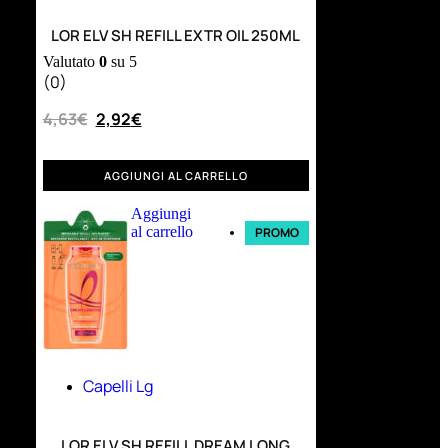
LOR ELV SH REFILL EXTR OIL 250ML
Valutato
0
su 5
(0)
4,63
€
2,92
€
AGGIUNGI AL CARRELLO
Aggiungi
al carrello
PROMO
Capelli Lg
LOR ELV SH REFILL DREAM LONG