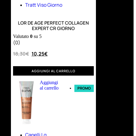
Tratt Viso Giorno
LOR DE AGE PERFECT COLLAGEN
EXPERT CR GIORNO
Valutato
0
su 5
(0)
18,30
€
10,25
€
AGGIUNGI AL CARRELLO
Aggiungi
al carrello
PROMO
Capelli Lg