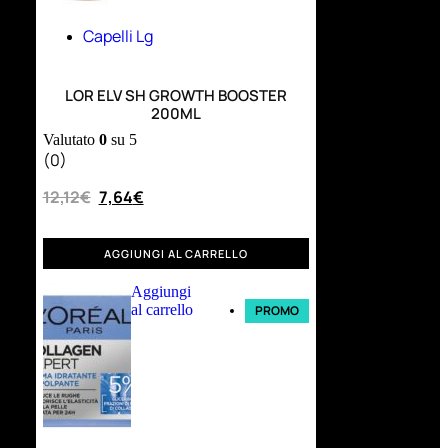
Capelli Lg
LOR ELV SH GROWTH BOOSTER
200ML
Valutato
0
su 5
(0)
12,12
€
7,64
€
AGGIUNGI AL CARRELLO
Aggiungi
al carrello
PROMO