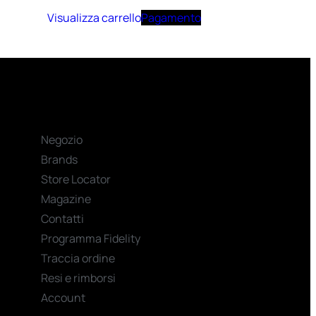
Visualizza carrello
Pagamento
Negozio
Brands
Store Locator
Magazine
Contatti
Programma Fidelity
Traccia ordine
Resi e rimborsi
Account