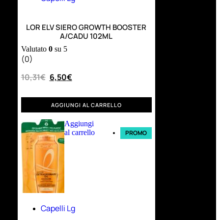
LOR ELV SIERO GROWTH BOOSTER
A/CADU 102ML
Valutato
0
su 5
(0)
10,31
€
6,50
€
AGGIUNGI AL CARRELLO
Aggiungi
al carrello
PROMO
Capelli Lg