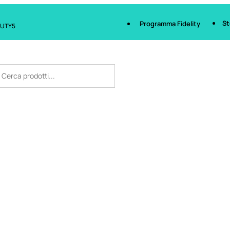
St
Programma Fidelity
AUTY5