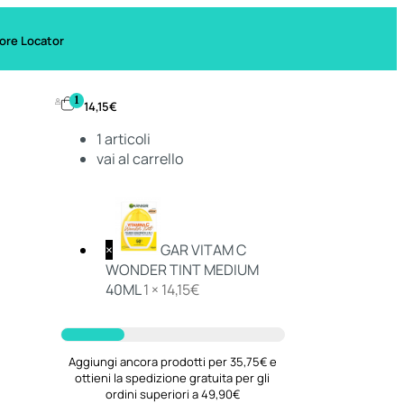
ore Locator
1
14,15
€
1
articoli
vai al carrello
×
GAR VITAM C
WONDER TINT MEDIUM
40ML
1 ×
14,15
€
Aggiungi ancora prodotti per 35,75€ e
ottieni la spedizione gratuita per gli
ordini superiori a 49,90€