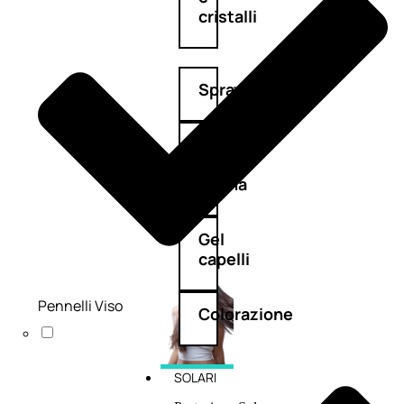
cristalli
Spray
Cera
e
crema
Gel
capelli
Pennelli Viso
Colorazione
SOLARI