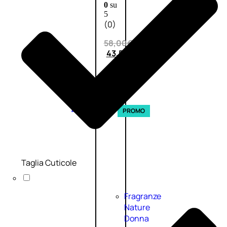
0
su
5
(0)
58,00
€
43,50
€
ESAURITO
Esaurito
PROMO
Taglia Cuticole
Fragranze
Nature
Donna