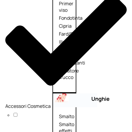
Primer
viso
Fondotinta
Cipria
Fard/Blush
Illuminante
viso
Terre
abbronzanti
Fissatore
trucco
Unghie
Accessori Cosmetica
Smalto
Smalto
effetti