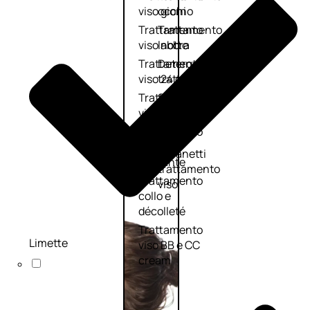
viso giorno
occhi
Trattamento
Trattamento
viso notte
labbra
Trattamento
Detergenti
viso 24 ore
trattanti
Trattamento
Scrub
viso antietà
Maschere
Trattamento
Sieri
viso
Cofanetti
idratante
trattamento
Trattamento
viso
collo e
décolleté
Trattamento
Limette
viso BB e CC
cream