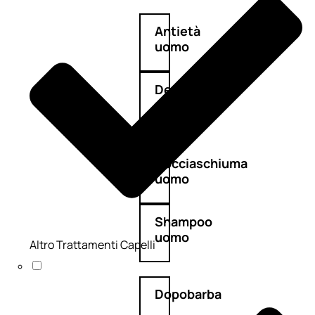
Antietà
uomo
Detergente
viso
uomo
Docciaschiuma
uomo
Shampoo
uomo
Altro Trattamenti Capelli
Dopobarba