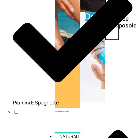
Doposole
Docce
doposole
Piumini E Spugnette
NATURALI