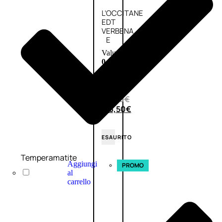
L’OCCITANE
EDT
VERBENA
E
Valutato
0
su
5
(0)
58,00
€
43,50
€
ESAURITO
Temperamatite
Aggiungi
PROMO
al
carrello