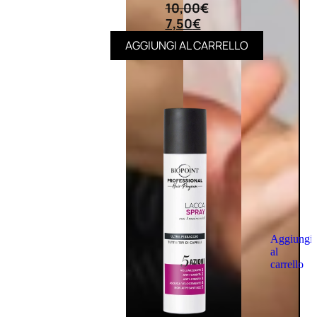
10,00
€
7,50
€
AGGIUNGI AL CARRELLO
Aggiungi
al
carrello