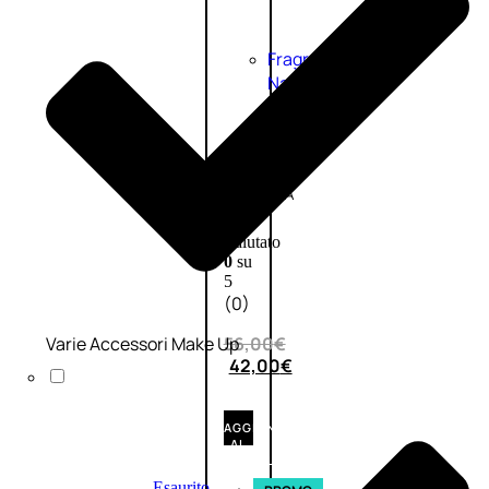
Fragranze
Nature
Donna
L’OCCITANE
EDT
VERBENA
1
Valutato
0
su
5
(0)
Varie Accessori Make Up
56,00
€
42,00
€
AGGIUNGI
AL
CARRELLO
Esaurito