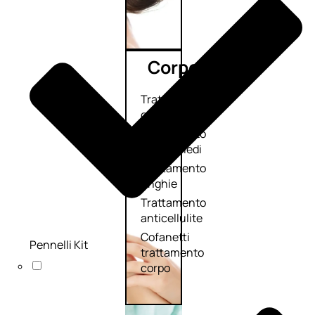
Corpo
Trattamento
corpo
Trattamento
mani e piedi
Trattamento
unghie
Trattamento
anticellulite
Cofanetti
Pennelli Kit
trattamento
corpo