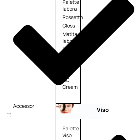
Palette
labbra
Rossetto
Gloss
Matita
labbra
Rimpolpante
Balsamo
labbra
BB e
CC
Cream
Accessori
Viso
Palette
viso