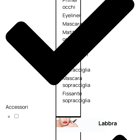
Primer
occhi
Eyeliner
Mascara
Matita
occhi
Antiocchiaie
e correttori
Matita
sopracciglia
Mascara
sopracciglia
Fissante
sopracciglia
Accessori
Labbra