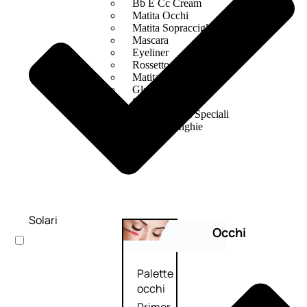
Bb E Cc Cream
Matita Occhi
Matita Sopracciglia
Mascara
Eyeliner
Rossetto
Matita Labbra
Gloss
Smalto
Smalto Effetti Speciali
Solventi Unghie
Solari
Occhi
Palette
occhi