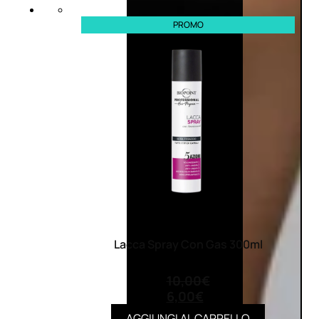
PROMO
Lacca Spray Con Gas 300ml
(0)
10,00
€
6,00
€
AGGIUNGI AL CARRELLO