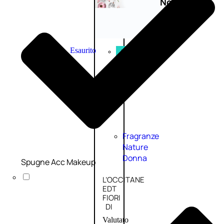
Novità
profumi
nature
Esaurito
PROMO
Fragranze
Nature
Donna
Spugne Acc Makeup
L’OCCITANE
EDT
FIORI
DI
Valutato