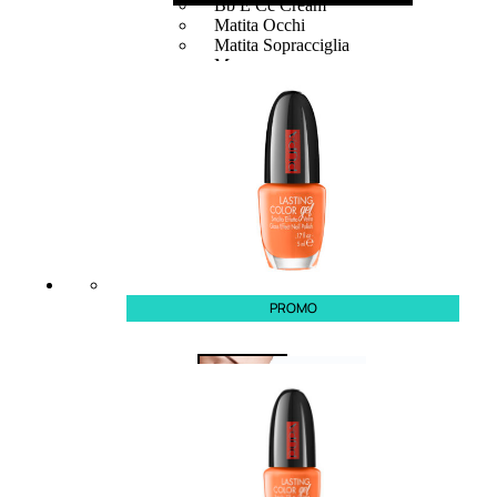
Bb E Cc Cream
Matita Occhi
Matita Sopracciglia
Mascara
Eyeliner
Rossetto
Matita Labbra
Gloss
Smalto
Smalto Effetti Speciali
Solventi Unghie
PROMO
Occhi
Palette
occhi