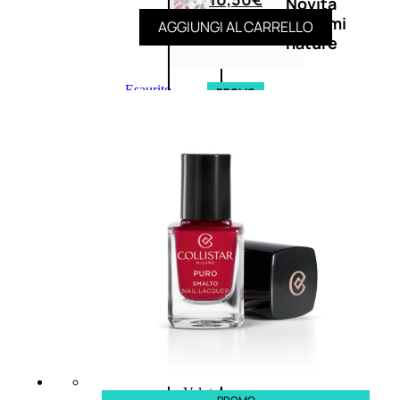
Novità
profumi
AGGIUNGI AL CARRELLO
nature
Esaurito
PROMO
Fragranze
Nature
Donna
L’OCCITANE
EDT
FIORI
DI
Valutato