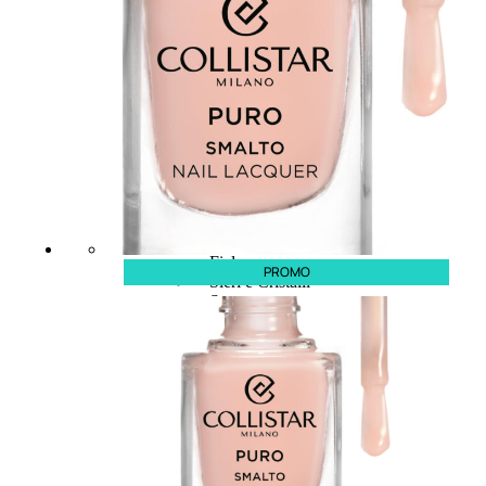
CAPELLI
Shampoo
Balsamo
Mousse
Olii Capelli
Maschere
Lozioni
Fiale
PROMO
Sieri e Cristalli
Spray
Cera e Crema
Gel Capelli
Colorazione
Shampoo