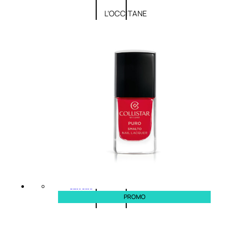
L’OCCITANE
EDT
VERBENA
E
Valutato
0
su
5
(0)
58,00
€
43,50
€
ESAURITO
Aggiungi
PROMO
al
carrello
PROMO