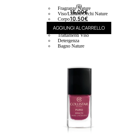
(0)
Fragranze Nature
15,00
€
Viso/Labbra/Occhi Nature
10,50
€
Corpo
Mani
AGGIUNGI AL CARRELLO
Maschera Nature
Trattamenti Viso
Detergenza
Bagno Nature
Deodoranti
Profumi
nature
Viso/Labbra/Occhi