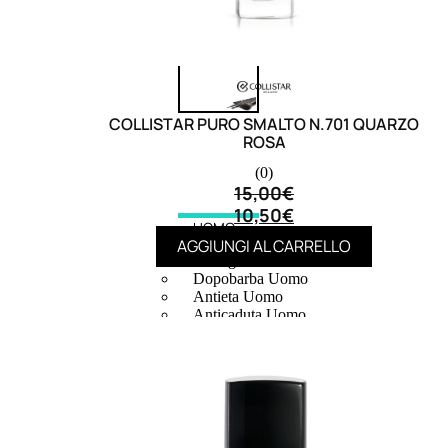
COLLISTAR PURO SMALTO N.701 QUARZO
ROSA
(0)
15,00
€
10,50
€
UOMO
AGGIUNGI AL CARRELLO
Detergente Viso Uomo
Dopobarba Uomo
Antieta Uomo
Anticaduta Uomo
Contorno Occhi Uomo
Bagnodoccia Uomo Profumi
Docciaschiuma Uomo
Corpo Uomo
Deodoranti Uomo
Confezioni Trattamenti Uomo