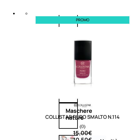
Corpo
PROMO
Mani
Bagno
Detergenza
Trattamenti
viso
Maschere
COLLISTAR PURO SMALTO N.114
nature
(0)
15,00
€
10,50
€