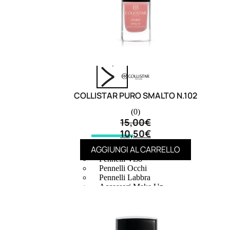
6,83
€
ESAURITO
COLLISTAR PURO SMALTO N.102
(0)
15,00
€
10,50
€
ACCESSORI
AGGIUNGI AL CARRELLO
Pennelli Viso
Pennelli Occhi
Pennelli Labbra
Accessori Make Up
Accessori Occhi
Ciglia Finte
Pinzette
Temperamatite