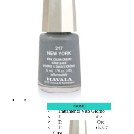
speciali
Solvente
Trattamenti
unghie
Cofanetti
unghie
TRATTAMENTI
Trattamento Viso Antieta
PROMO
Trattamento Viso Giorno
Trattamento Viso Notte
Trattamento Viso 24 Ore
Trattamento Viso Bb E Cc
Cream