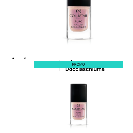
Antietà
uomo
Detergente
viso
uomo
PROMO
Docciaschiuma
uomo
Shampoo
uomo
Dopobarba