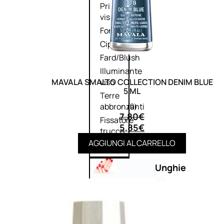
Primer
viso
Fondotinta
Cipria
Fard/Blush
Illuminante
MAVALA SMALTO COLLECTION DENIM BLUE
viso
5 ML
Terre
abbronzanti
(0)
7,80
€
Fissatore
5,85
€
trucco
AGGIUNGI AL CARRELLO
Unghie
Smalto
Smalto
effetti