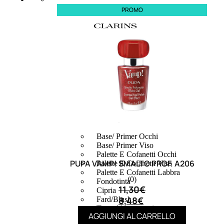
PROMO
MAKE UP
Base/ Primer Occhi
Base/ Primer Viso
Palette E Cofanetti Occhi
PUPA VAMP! SMALTO PROF. A206
Palette E Cofanetti Viso
Palette E Cofanetti Labbra
(0)
Fondotinta
11,30
€
Cipria
8,48
€
Fard/Blush
Terre Abbronzanti
AGGIUNGI AL CARRELLO
Illuminante Viso