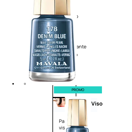
Palette
labbra
Rossetto
Gloss
Matita
labbra
Rimpolpante
Balsamo
labbra
BB e
CC
Cream
PROMO
Viso
Palette
viso