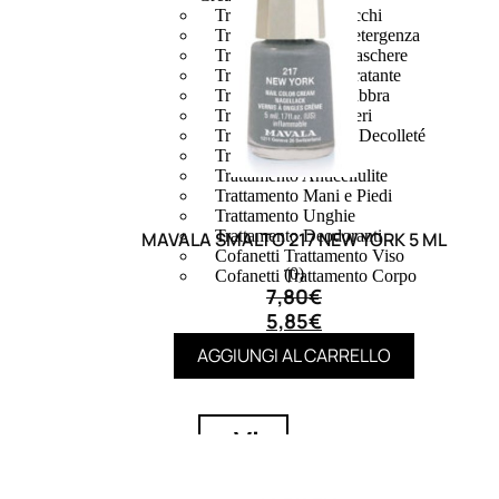
Trattamento Viso Occhi
Trattamento Viso Detergenza
Trattamento Viso Maschere
Trattamento Viso Idratante
Trattamento Viso Labbra
Trattamento Viso Sieri
Trattamento Collo e Decolleté
Trattamento Corpo
Trattamento Anticellulite
Trattamento Mani e Piedi
Trattamento Unghie
Trattamento Deodoranti
MAVALA SMALTO 217 NEW YORK 5 ML
Cofanetti Trattamento Viso
(0)
Cofanetti Trattamento Corpo
7,80
€
5,85
€
AGGIUNGI AL CARRELLO
Viso
Trattamento
Trattamento