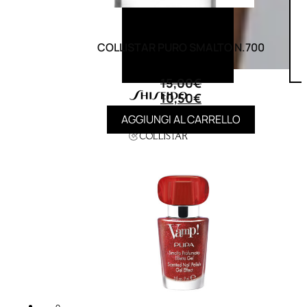
COLLISTAR PURO SMALTO N.700
(0)
15,00
€
10,50
€
AGGIUNGI AL CARRELLO