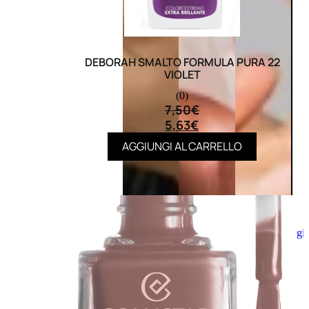
DEBORAH SMALTO FORMULA PURA 22
VIOLET
(0)
7,50
€
5,63
€
AGGIUNGI AL CARRELLO
Aggiungi
al
carrello