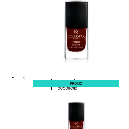
viso giorno
occhi
Trattamento
Trattamento
viso notte
labbra
Trattamento
Detergenti
viso 24 ore
trattanti
Trattamento
Scrub
viso antietà
Maschere
Trattamento
Sieri
viso
Cofanetti
idratante
trattamento
Trattamento
viso
collo e
PROMO
décolleté
Trattamento
viso BB e CC
cream