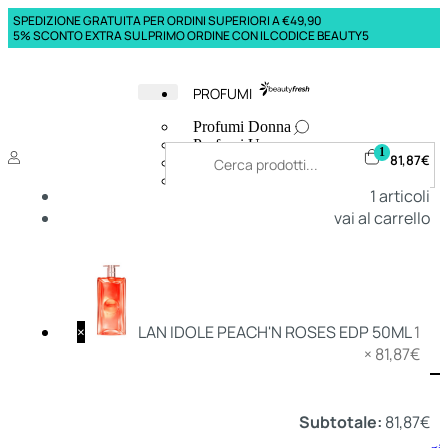
SPEDIZIONE GRATUITA PER ORDINI SUPERIORI A €49,90
5% SCONTO EXTRA SUL PRIMO ORDINE CON IL CODICE BEAUTY5
PROFUMI
Profumi Donna
Profumi Uomo
1
81,87
€
Deodoranti Donna
Deodoranti Uomo
1
articoli
Corpo Donna
vai al carrello
Corpo Uomo
Profumi Capelli
Creme Mani
Bagnodoccia Donna Profumi
Bagnodoccia Uomo Profumi
×
LAN IDOLE PEACH'N ROSES EDP 50ML
1
×
81,87
€
Deo
Donna
Uomo
Subtotale:
81,87
€