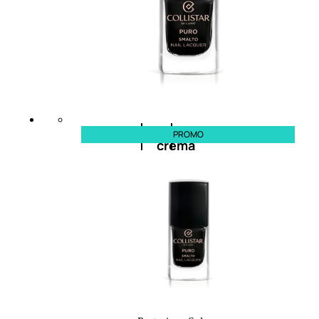
cristalli
Spray
Cera
e
PROMO
crema
Gel
capelli
Colorazione
SOLARI