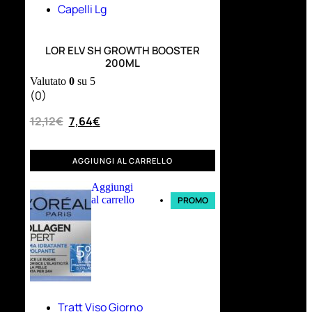
Capelli Lg
LOR ELV SH GROWTH BOOSTER
200ML
Valutato
0
su 5
(0)
12,12
€
7,64
€
AGGIUNGI AL CARRELLO
Aggiungi
al carrello
PROMO
Tratt Viso Giorno