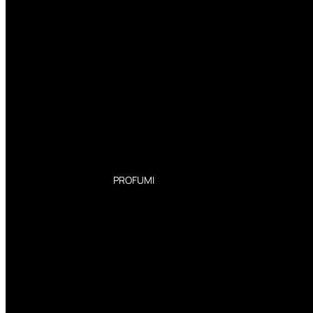
PROFUMI
Profumi Donna
Profumi Uomo
Deodoranti Donna
Deodoranti Uomo
Corpo Donna
Corpo Uomo
Profumi Capelli
Creme Mani
Bagnodoccia Donna Profumi