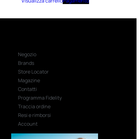
Visualizza carrello
Pagamento
Negozio
Brands
Store Locator
Magazine
Contatti
Programma Fidelity
Traccia ordine
Resi e rimborsi
Account