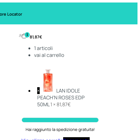
ore Locator
1
81,87
€
1
articoli
vai al carrello
×
LAN IDOLE
PEACH'N ROSES EDP
50ML
1 ×
81,87
€
Hai raggiunto la spedizione gratuita!