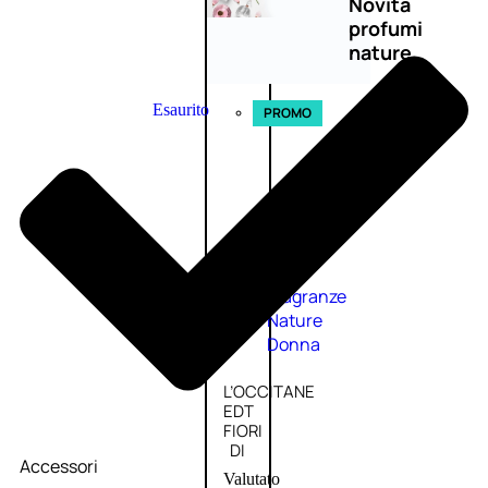
Novità
profumi
nature
Esaurito
PROMO
Fragranze
Nature
Donna
L’OCCITANE
EDT
FIORI
DI
Accessori
Valutato