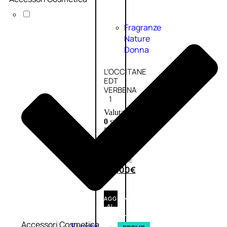
Fragranze
Nature
Donna
L’OCCITANE
EDT
VERBENA
1
Valutato
0
su
5
(0)
56,00
€
42,00
€
AGGIUNGI
AL
CARRELLO
Accessori Cosmetica
Esaurito