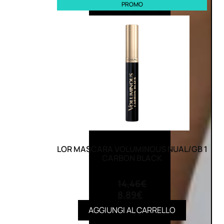
PROMO
LOR MASCARA VOLUMINOUS NUAL/GB 1
CARBON BLACK
(0)
14,46
€
8,89
€
AGGIUNGI AL CARRELLO