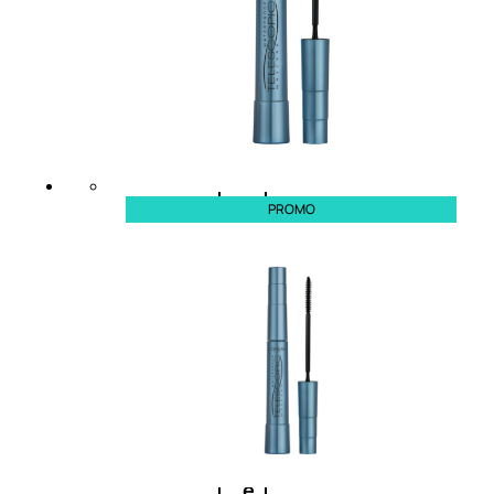
Balsamo
Mousse
Olii
capelli
PROMO
Maschere
Lozioni
Fiale
Sieri
e