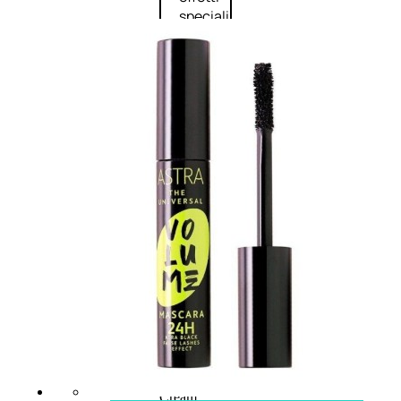
speciali
Solvente
Trattamenti
unghie
Cofanetti
unghie
TRATTAMENTI
Trattamento Viso Antieta
Trattamento Viso Giorno
Trattamento Viso Notte
Trattamento Viso 24 Ore
Trattamento Viso Bb E Cc
Cream