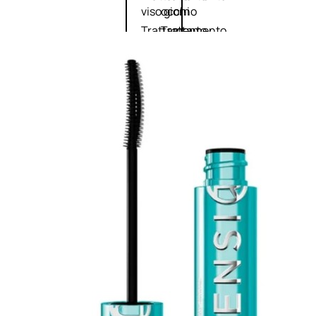
viso giorno
occhi
Trattamento
Trattamento
viso notte
labbra
Trattamento
Detergenti
viso 24 ore
trattanti
Trattamento
Scrub
viso antietà
Maschere
Trattamento
Sieri
viso
Cofanetti
idratante
trattamento
Trattamento
viso
collo e
décolleté
Trattamento
viso BB e CC
cream