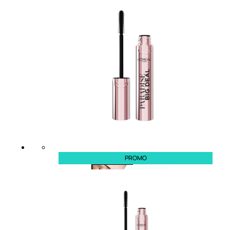
Bb E Cc Cream
Matita Occhi
Matita Sopracciglia
Mascara
Eyeliner
Rossetto
Matita Labbra
Gloss
Smalto
Smalto Effetti Speciali
Solventi Unghie
PROMO
Occhi
Palette
occhi