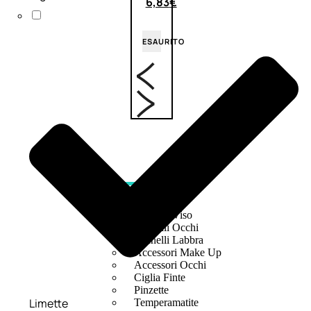
6,83
€
ESAURITO
ACCESSORI
Pennelli Viso
Pennelli Occhi
Pennelli Labbra
Accessori Make Up
Accessori Occhi
Ciglia Finte
Pinzette
Limette
Temperamatite