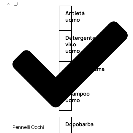
Antietà
uomo
Detergente
viso
uomo
Docciaschiuma
uomo
Shampoo
uomo
Dopobarba
Pennelli Occhi