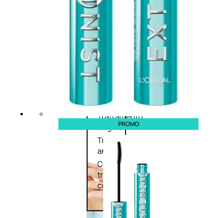
Corpo
Trattamento
corpo
Trattamento
mani e piedi
Trattamento
PROMO
unghie
Trattamento
anticellulite
Cofanetti
trattamento
corpo