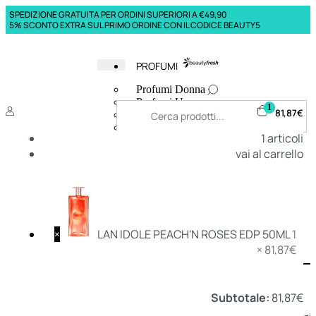
SPEDIZIONE GRATUITA PER ORDINI SUPERIORI A €49,90
5% SCONTO EXTRA SUL PRIMO ORDINE CON IL CODICE BEAUTY5
PROFUMI
Profumi Donna
Profumi Uomo
1
81,87
€
Deodoranti Donna
Deodoranti Uomo
1
articoli
Corpo Donna
vai al carrello
Corpo Uomo
Profumi Capelli
Creme Mani
Bagnodoccia Donna Profumi
Bagnodoccia Uomo Profumi
×
LAN IDOLE PEACH'N ROSES EDP 50ML
1
×
81,87
€
Deo
Donna
Uomo
Subtotale:
81,87
€