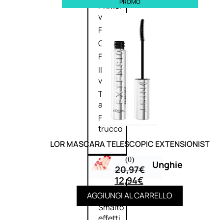
PROMO
Primer
viso
Fondotinta
Cipria
Fard/Blush
Illuminante
viso
Terre
abbronzanti
Fissatore
trucco
LOR MASCARA TELESCOPIC EXTENSIONIST
(0)
Unghie
20,97
€
12,94
€
Smalto
AGGIUNGI AL CARRELLO
Smalto
effetti