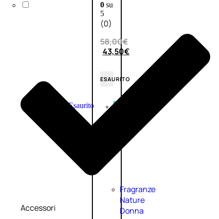
0
su
5
(0)
58,00
€
43,50
€
ESAURITO
Esaurito
PROMO
Fragranze
Nature
Accessori
Donna