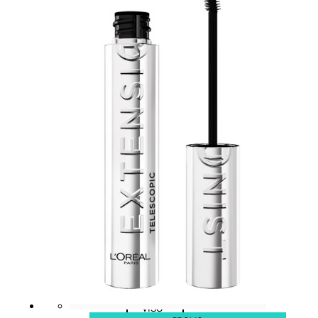
Palette
labbra
Rossetto
Gloss
Matita
labbra
Rimpolpante
Balsamo
labbra
BB e
CC
Cream
Viso
Palette
viso