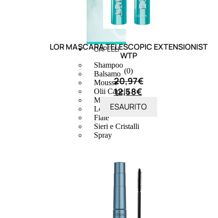
LOR MASCARA TELESCOPIC EXTENSIONIST
CAPELLI
WTP
Shampoo
(0)
Balsamo
20,97
€
Mousse
12,58
€
Olii Capelli
Maschere
ESAURITO
Lozioni
Fiale
Sieri e Cristalli
Spray
Cera e Crema
Gel Capelli
Colorazione
Shampoo