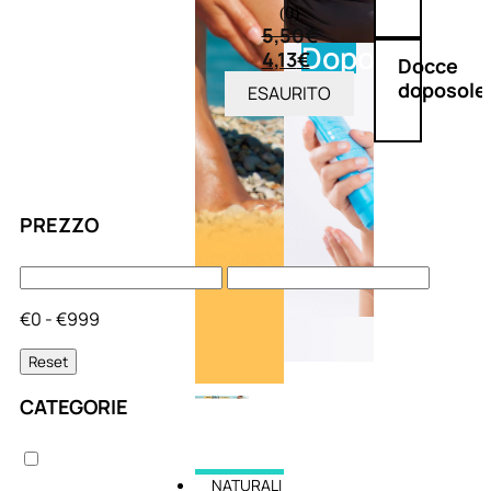
(0)
5,50
€
Doposole
4,13
€
Docce
doposole
ESAURITO
PREZZO
€0 - €999
Reset
CATEGORIE
NATURALI