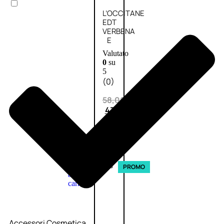
L’OCCITANE
EDT
VERBENA
E
Valutato
0
su
5
(0)
58,00
€
43,50
€
ESAURITO
Aggiungi
PROMO
al
carrello
Accessori Cosmetica