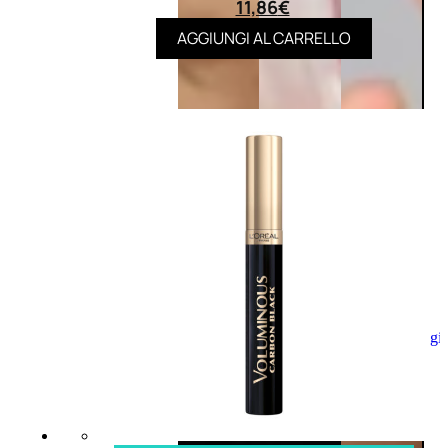
11,86
€
AGGIUNGI AL CARRELLO
Aggiungi
al
carrello