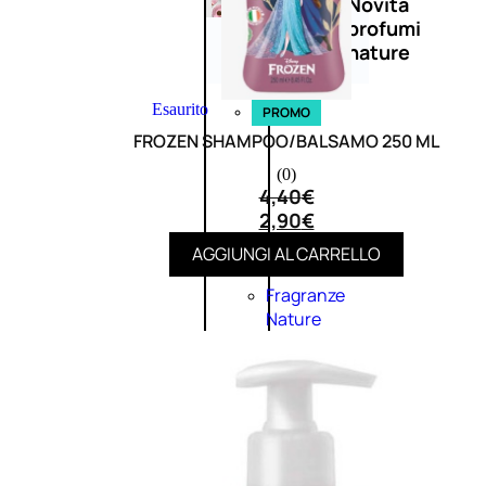
Novità
profumi
nature
Esaurito
PROMO
FROZEN SHAMPOO/BALSAMO 250 ML
(0)
4,40
€
2,90
€
AGGIUNGI AL CARRELLO
Fragranze
Nature
Donna
L’OCCITANE
EDT
FIORI
DI
Valutato