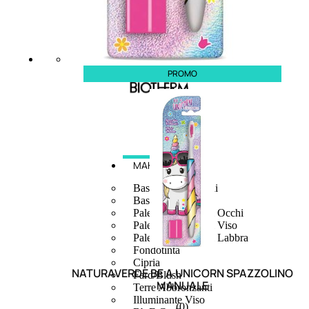
PROMO
MAKE UP
Base/ Primer Occhi
Base/ Primer Viso
Palette E Cofanetti Occhi
Palette E Cofanetti Viso
Palette E Cofanetti Labbra
Fondotinta
Cipria
NATURAVERDE BE A UNICORN SPAZZOLINO
Fard/Blush
MANUALE
Terre Abbronzanti
Illuminante Viso
(0)