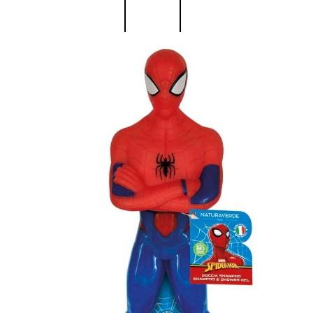
UOMO
Detergente Viso Uomo
Dopobarba Uomo
Antieta Uomo
Anticaduta Uomo
Contorno Occhi Uomo
Bagnodoccia Uomo Profumi
Docciaschiuma Uomo
Corpo Uomo
Deodoranti Uomo
Confezioni Trattamenti Uomo