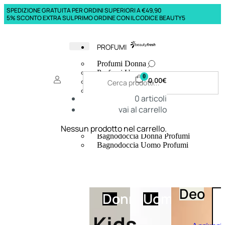
SPEDIZIONE GRATUITA PER ORDINI SUPERIORI A €49,90
5% SCONTO EXTRA SUL PRIMO ORDINE CON IL CODICE BEAUTY5
PROFUMI
Profumi Donna
Profumi Uomo
0
0,00
€
Deodoranti Donna
Deodoranti Uomo
0
articoli
Corpo Donna
vai al carrello
Corpo Uomo
Profumi Capelli
Creme Mani
Nessun prodotto nel carrello.
Bagnodoccia Donna Profumi
Bagnodoccia Uomo Profumi
Deo
Donna
Uomo
Kids