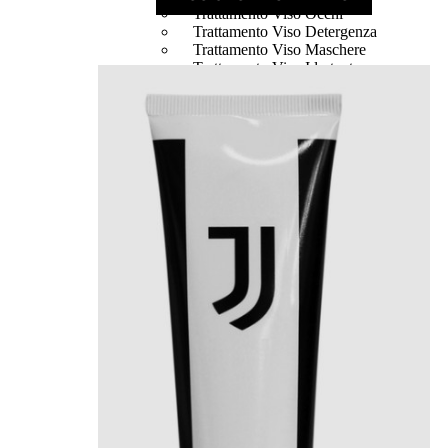
Trattamento Viso Occhi
Trattamento Viso Detergenza
Trattamento Viso Maschere
Trattamento Viso Idratante
Trattamento Viso Labbra
Trattamento Viso Sieri
Trattamento Collo e Decolleté
Trattamento Corpo
Trattamento Anticellulite
Trattamento Mani e Piedi
Trattamento Unghie
Trattamento Deodoranti
Cofanetti Trattamento Viso
Cofanetti Trattamento Corpo
Viso
Trattamento
Trattamento