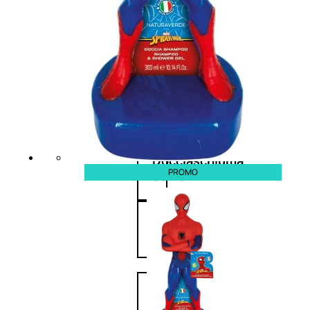
Antietà
uomo
Detergente
viso
uomo
Docciaschiuma
PROMO
uomo
Shampoo
uomo
Dopobarba