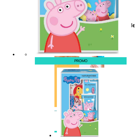
Doposole
Docce
doposole
PROMO
NATURALI