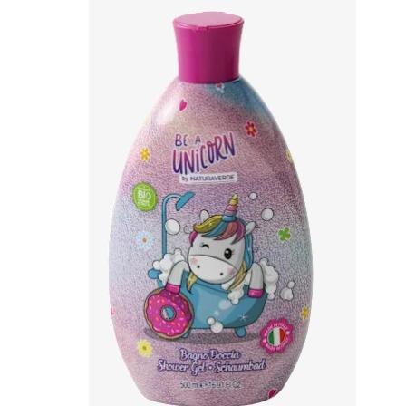
Primer
viso
Fondotinta
Cipria
Fard/Blush
Illuminante
viso
Terre
abbronzanti
Fissatore
trucco
Unghie
Smalto
Smalto
effetti