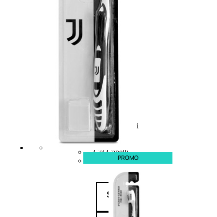
CAPELLI
Shampoo
Balsamo
Mousse
Olii Capelli
Maschere
Lozioni
Fiale
Sieri e Cristalli
Spray
Cera e Crema
Gel Capelli
PROMO
Colorazione
Shampoo