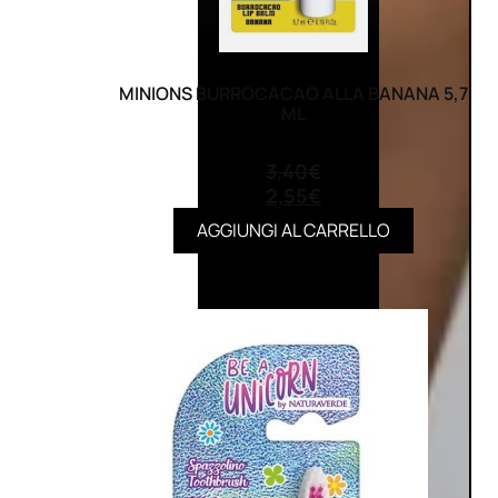
MINIONS BURROCACAO ALLA BANANA 5,7
ML
(0)
3,40
€
2,55
€
AGGIUNGI AL CARRELLO