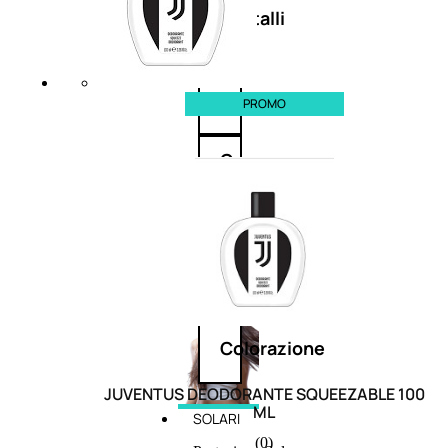
cristalli
Spray
PROMO
Cera
e
crema
Gel
capelli
Colorazione
JUVENTUS DEODORANTE SQUEEZABLE 100
ML
SOLARI
(0)