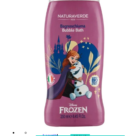
Fragranze
Nature
Donna
L’OCCITANE
EDT
VERBENA
1
Valutato
0
su
5
(0)
56,00
€
42,00
€
AGGIUNGI
AL
CARRELLO
Esaurito