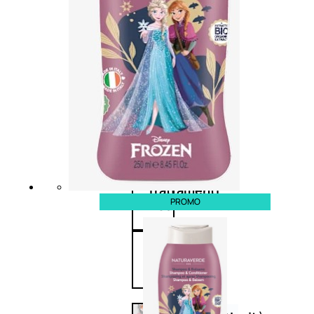
Corpo
Mani
Bagno
Detergenza
Trattamenti
PROMO
viso
Maschere
nature