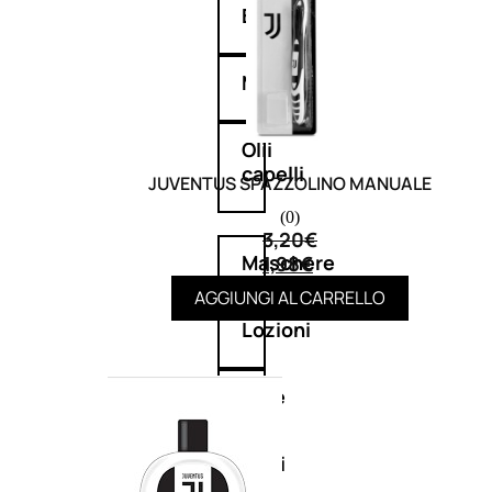
Balsamo
Mousse
Olii
capelli
JUVENTUS SPAZZOLINO MANUALE
(0)
3,20
€
Maschere
1,98
€
AGGIUNGI AL CARRELLO
Lozioni
Fiale
Sieri
e