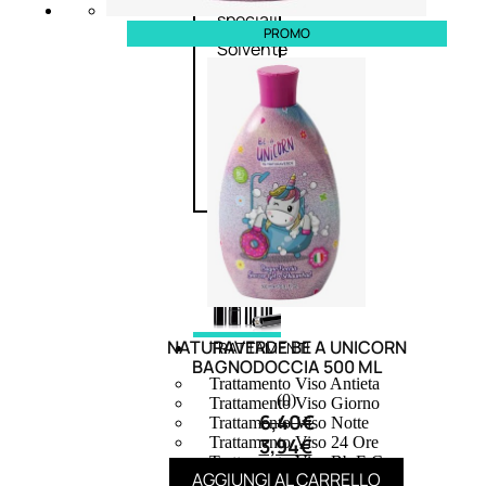
speciali
PROMO
Solvente
Trattamenti
unghie
Cofanetti
unghie
NATURAVERDE BE A UNICORN
TRATTAMENTI
BAGNODOCCIA 500 ML
Trattamento Viso Antieta
(0)
Trattamento Viso Giorno
6,40
€
Trattamento Viso Notte
3,94
€
Trattamento Viso 24 Ore
Trattamento Viso Bb E Cc
AGGIUNGI AL CARRELLO
Cream