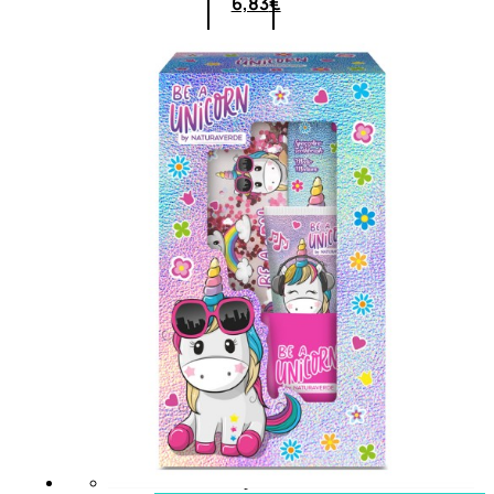
6,83
€
ESAURITO
ACCESSORI
Pennelli Viso
Pennelli Occhi
Pennelli Labbra
Accessori Make Up
Accessori Occhi
Ciglia Finte
Pinzette
Temperamatite