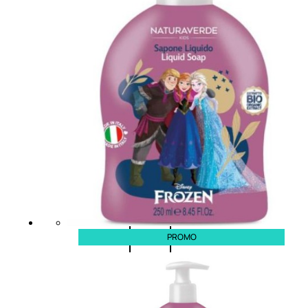
0
su
5
(0)
58,00
€
43,50
€
ESAURITO
Esaurito
PROMO
PROMO
Fragranze
Nature
Donna