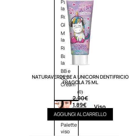
Palette
labbra
Rossetto
Gloss
Matita
labbra
Rimpolpante
Balsamo
labbra
BB e
NATURAVERDE BE A UNICORN DENTIFRICIO
CC
FRAGOLA 75 ML
Cream
(0)
2,90
€
1,89
€
Viso
AGGIUNGI AL CARRELLO
Palette
viso