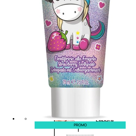
Primer
occhi
Eyeliner
Mascara
Matita
occhi
Antiocchiaie
e correttori
Matita
sopracciglia
Mascara
sopracciglia
Fissante
sopracciglia
Labbra
PROMO