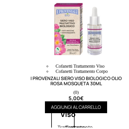
Trattamento Viso Occhi
Trattamento Viso Detergenza
Trattamento Viso Maschere
Trattamento Viso Idratante
Trattamento Viso Labbra
Trattamento Viso Sieri
Trattamento Collo e Decolleté
Trattamento Corpo
Trattamento Anticellulite
Trattamento Mani e Piedi
Trattamento Unghie
Trattamento Deodoranti
Cofanetti Trattamento Viso
Cofanetti Trattamento Corpo
I PROVENZALI SIERO VISO BIOLOGICO OLIO
ROSA MOSQUETA 30ML
(0)
5,00
€
AGGIUNGI AL CARRELLO
Viso
Trattamento
Trattamento