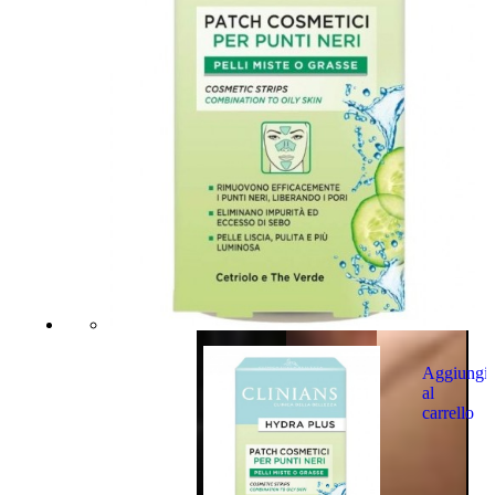
Aggiungi
al
carrello