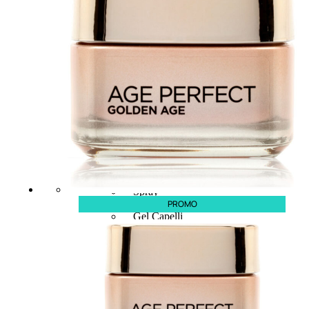
CAPELLI
Shampoo
Balsamo
Mousse
Olii Capelli
Maschere
Lozioni
Fiale
Sieri e Cristalli
Spray
PROMO
Cera e Crema
Gel Capelli
Colorazione
Shampoo