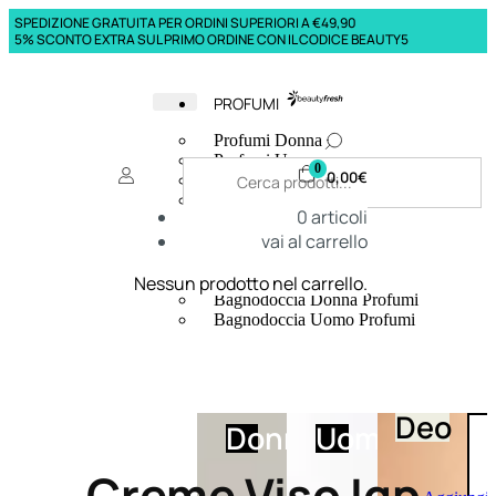
SPEDIZIONE GRATUITA PER ORDINI SUPERIORI A €49,90
5% SCONTO EXTRA SUL PRIMO ORDINE CON IL CODICE BEAUTY5
PROFUMI
Profumi Donna
Profumi Uomo
0
0,00
€
Deodoranti Donna
Deodoranti Uomo
0
articoli
Corpo Donna
vai al carrello
Corpo Uomo
Profumi Capelli
Creme Mani
Nessun prodotto nel carrello.
Bagnodoccia Donna Profumi
Bagnodoccia Uomo Profumi
Deo
Donna
Uomo
Creme Viso Igp