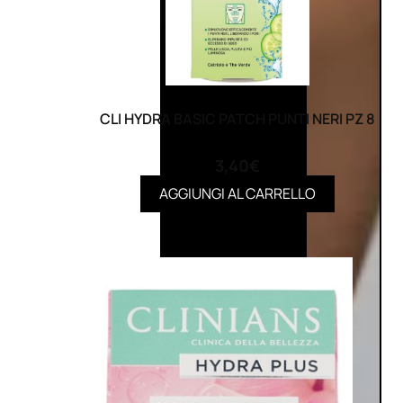
CLI HYDRA BASIC PATCH PUNTI NERI PZ 8
(0)
3,40
€
AGGIUNGI AL CARRELLO