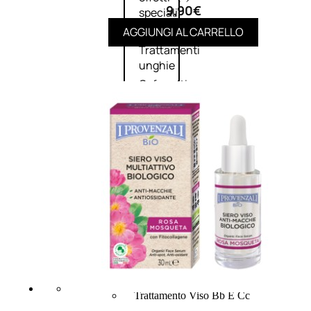
9,90
€
speciali
Solvente
AGGIUNGI AL CARRELLO
Trattamenti
unghie
Cofanetti
unghie
TRATTAMENTI
Trattamento Viso Antieta
Trattamento Viso Giorno
Trattamento Viso Notte
Trattamento Viso 24 Ore
Trattamento Viso Bb E Cc
Cream