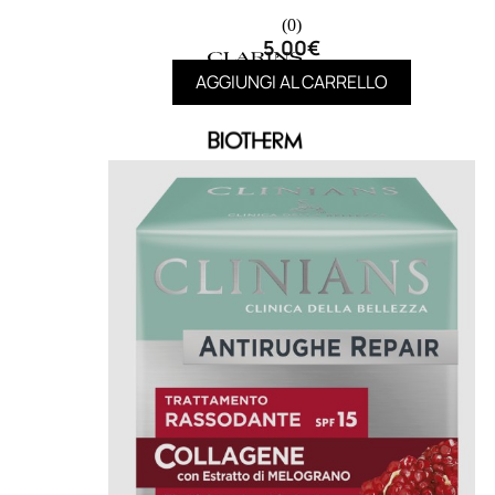
(0)
5,00
€
AGGIUNGI AL CARRELLO
MAKE UP
Base/ Primer Occhi
Base/ Primer Viso
Palette E Cofanetti Occhi
Palette E Cofanetti Viso
Palette E Cofanetti Labbra
Fondotinta
Cipria
Fard/Blush
Terre Abbronzanti
Illuminante Viso