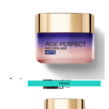
viso giorno
occhi
Trattamento
Trattamento
viso notte
labbra
Trattamento
Detergenti
viso 24 ore
trattanti
Trattamento
Scrub
viso antietà
Maschere
Trattamento
Sieri
viso
Cofanetti
idratante
trattamento
Trattamento
viso
collo e
décolleté
Trattamento
PROMO
viso BB e CC
cream