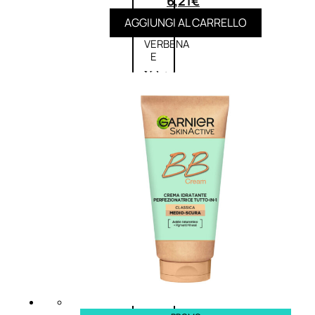
6,21
€
L’OCCITANE
AGGIUNGI AL CARRELLO
EDT
VERBENA
E
Valutato
0
su
5
(0)
58,00
€
43,50
€
ESAURITO
Aggiungi
PROMO
al
carrello