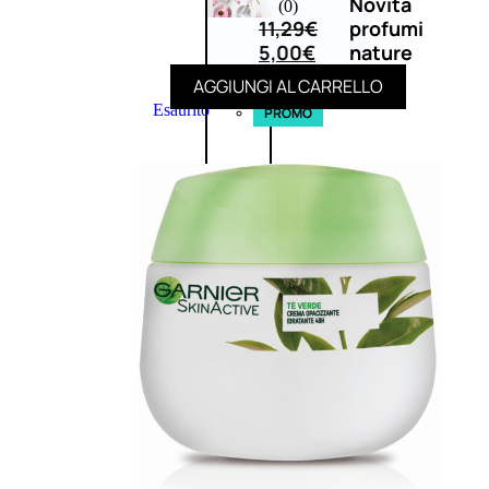
Novità
(0)
11,29
€
profumi
5,00
€
nature
AGGIUNGI AL CARRELLO
Esaurito
PROMO
Fragranze
Nature
Donna
L’OCCITANE
EDT
FIORI
DI
Valutato