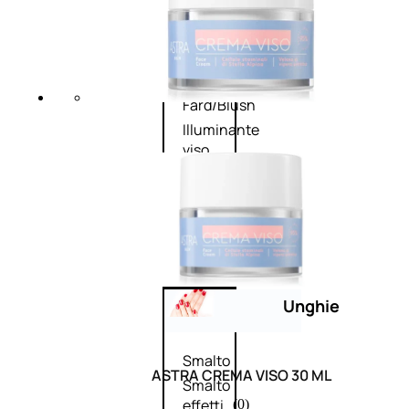
Primer
viso
Fondotinta
Cipria
Fard/Blush
Illuminante
viso
Terre
abbronzanti
Fissatore
trucco
Unghie
Smalto
ASTRA CREMA VISO 30 ML
Smalto
effetti
(0)