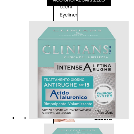
Primer
occhi
Eyeliner
Mascara
Matita
occhi
Antiocchiaie
e correttori
Matita
sopracciglia
Mascara
sopracciglia
Fissante
sopracciglia
Labbra