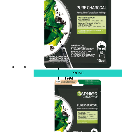
cristalli
Spray
Cera
e
crema
PROMO
Gel
capelli
Colorazione
SOLARI