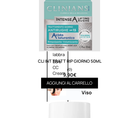
Palette
labbra
Rossetto
Gloss
Matita
labbra
Rimpolpante
Balsamo
labbra
CLI INT TRATT RIP GIORNO 50ML
BB e
CC
(0)
Cream
9,90
€
AGGIUNGI AL CARRELLO
Viso
Palette
viso