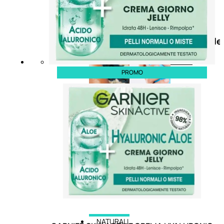
Doposole
Docce
doposole
PROMO
NATURALI