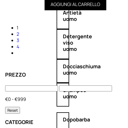
AGGIUNGI AL CARRELLO
Antietà
uomo
1
2
Detergente
3
viso
4
uomo
Docciaschiuma
uomo
PREZZO
Shampoo
uomo
€0 - €999
Reset
Dopobarba
CATEGORIE