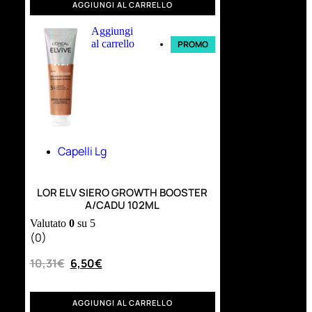
AGGIUNGI AL CARRELLO
Aggiungi
al carrello
PROMO
Capelli Lg
LOR ELV SIERO GROWTH BOOSTER
A/CADU 102ML
Valutato
0
su 5
(0)
10,31
€
6,50
€
AGGIUNGI AL CARRELLO