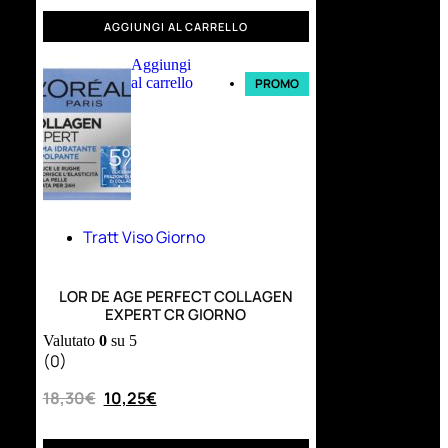
AGGIUNGI AL CARRELLO
Aggiungi
al carrello
PROMO
Tratt Viso Giorno
LOR DE AGE PERFECT COLLAGEN
EXPERT CR GIORNO
Valutato
0
su 5
(0)
18,30
€
10,25
€