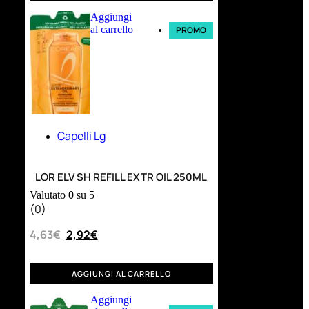
Aggiungi
al carrello
PROMO
Capelli Lg
LOR ELV SH REFILL EXTR OIL 250ML
Valutato
0
su 5
(0)
4,63
€
2,92
€
AGGIUNGI AL CARRELLO
Aggiungi