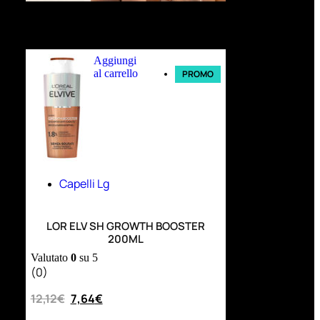
Ultimi arrivi
Aggiungi
al carrello
PROMO
Capelli Lg
LOR ELV SH GROWTH BOOSTER
200ML
Valutato
0
su 5
(0)
12,12
€
7,64
€