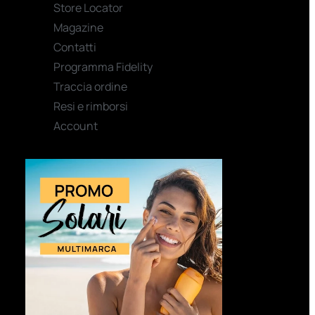
Store Locator
Magazine
Contatti
Programma Fidelity
Traccia ordine
Resi e rimborsi
Account