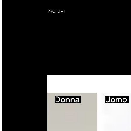
PROFUMI
Profumi Donna
Profumi Uomo
Deodoranti Donna
Deodoranti Uomo
Corpo Donna
Corpo Uomo
Profumi Capelli
Creme Mani
Bagnodoccia Donna Profumi
Bagnodoccia Uomo Profumi
Donna
Uomo