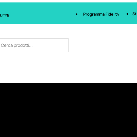
St
Programma Fidelity
AUTY5