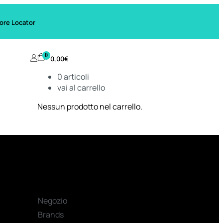
ore Locator
0
0,00
€
0
articoli
vai al carrello
Nessun prodotto nel carrello.
Negozio
Brands