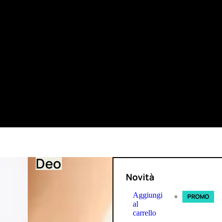
Deo
Novità
Aggiungi
PROMO
al
carrello