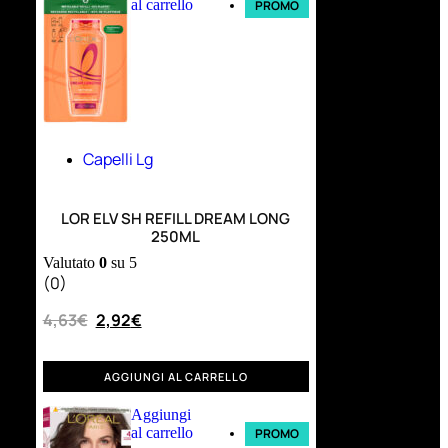
al carrello
PROMO
Capelli Lg
LOR ELV SH REFILL DREAM LONG
250ML
Valutato
0
su 5
(0)
4,63
€
2,92
€
AGGIUNGI AL CARRELLO
Aggiungi
al carrello
PROMO