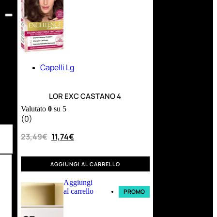
Capelli Lg
LOR EXC CASTANO 4
Valutato
0
su 5
(0)
23,49
€
11,74
€
AGGIUNGI AL CARRELLO
Aggiungi
al carrello
PROMO