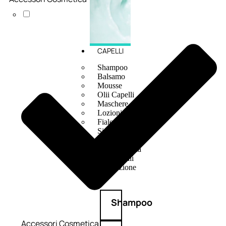
CAPELLI
Shampoo
Balsamo
Mousse
Olii Capelli
Maschere
Lozioni
Fiale
Sieri e Cristalli
Spray
Cera e Crema
Gel Capelli
Colorazione
Shampoo
Accessori Cosmetica