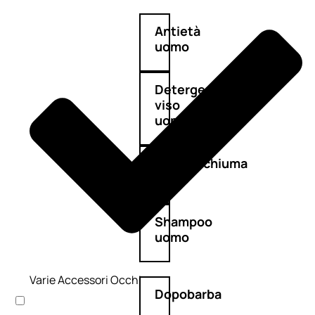
Antietà
uomo
Detergente
viso
uomo
Docciaschiuma
uomo
Shampoo
uomo
Varie Accessori Occhi
Dopobarba