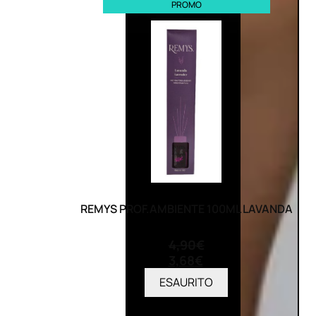
PROMO
REMYS PROF.AMBIENTE 100ML LAVANDA
(0)
4,90
€
3,68
€
ESAURITO