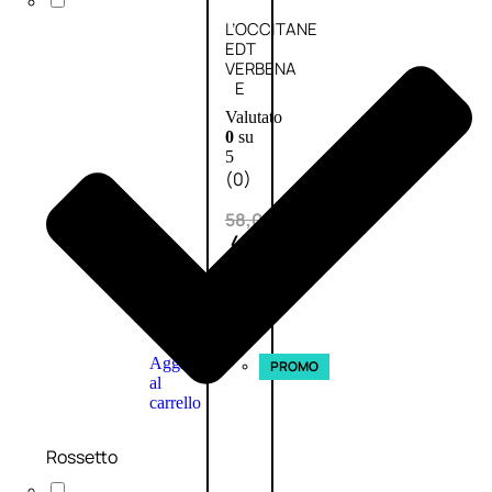
L’OCCITANE
EDT
VERBENA
E
Valutato
0
su
5
(0)
58,00
€
43,50
€
ESAURITO
Aggiungi
PROMO
al
carrello
Rossetto