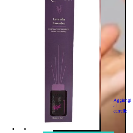
Aggiungi
al
carrello