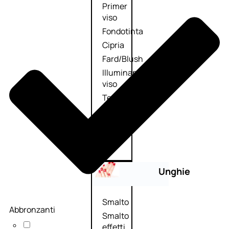
Primer
viso
Fondotinta
Cipria
Fard/Blush
Illuminante
viso
Terre
abbronzanti
Fissatore
trucco
Unghie
Smalto
Abbronzanti
Smalto
effetti