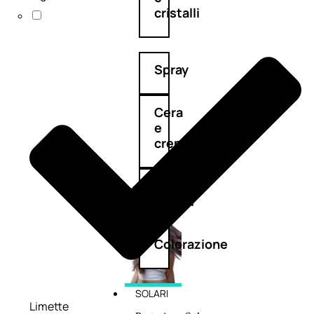
cristalli
Spray
Cera
e
crema
Gel
capelli
Colorazione
SOLARI
Limette