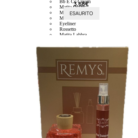
Bb E Cc Cream
3,68
€
Matita Occhi
ESAURITO
Matita Sopracciglia
Mascara
Eyeliner
Rossetto
Matita Labbra
Gloss
Smalto
Smalto Effetti Speciali
Solventi Unghie
Occhi
Palette
occhi