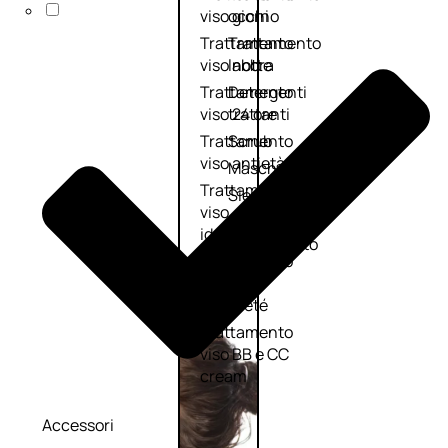
viso giorno
occhi
Trattamento
Trattamento
viso notte
labbra
Trattamento
Detergenti
viso 24 ore
trattanti
Trattamento
Scrub
viso antietà
Maschere
Trattamento
Sieri
viso
Cofanetti
idratante
trattamento
Trattamento
viso
collo e
décolleté
Trattamento
viso BB e CC
cream
Accessori