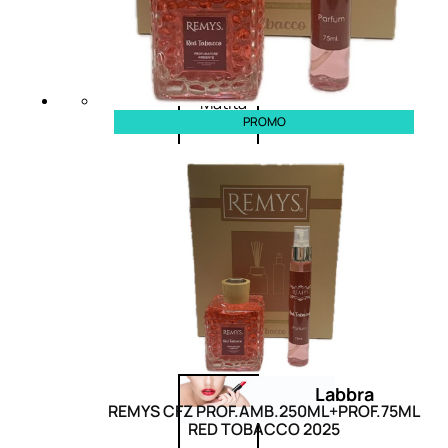
Primer
occhi
Eyeliner
Mascara
Matita
PROMO
occhi
Antiocchiaie
e correttori
Matita
sopracciglia
Mascara
sopracciglia
Fissante
sopracciglia
Labbra
REMYS CFZ PROF.AMB.250ML+PROF.75ML
RED TOBACCO 2025