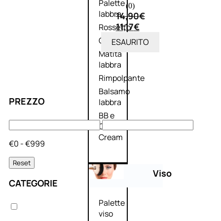
Palette
(0)
labbra
14,90
€
11,17
€
Rossetto
Gloss
ESAURITO
Matita
labbra
Rimpolpante
Balsamo
PREZZO
labbra
BB e
CC
Cream
€0 - €999
Reset
Viso
CATEGORIE
Palette
viso