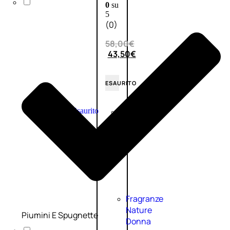
0
su
5
(0)
58,00
€
43,50
€
ESAURITO
Esaurito
PROMO
Fragranze
Nature
Piumini E Spugnette
Donna