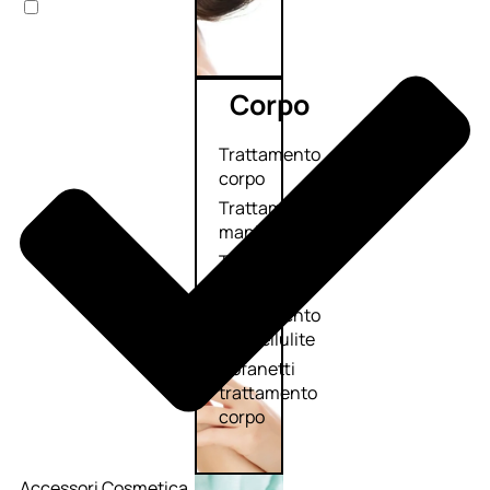
Corpo
Trattamento
corpo
Trattamento
mani e piedi
Trattamento
unghie
Trattamento
anticellulite
Cofanetti
trattamento
corpo
Accessori Cosmetica