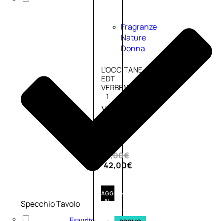
Fragranze
Nature
Donna
L’OCCITANE
EDT
VERBENA
1
Valutato
0
su
5
(0)
56,00
€
42,00
€
AGGIUNGI
AL
Specchio Tavolo
CARRELLO
Esaurito