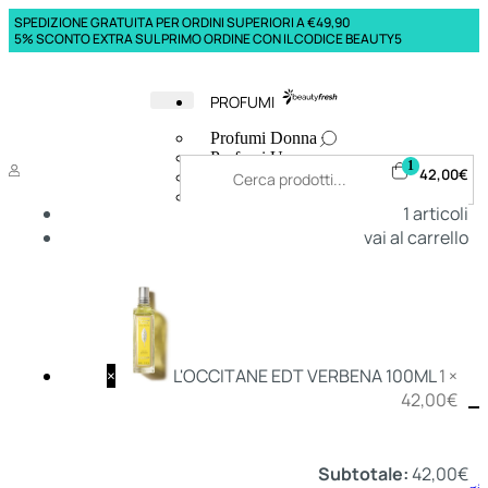
SPEDIZIONE GRATUITA PER ORDINI SUPERIORI A €49,90
5% SCONTO EXTRA SUL PRIMO ORDINE CON IL CODICE BEAUTY5
PROFUMI
Profumi Donna
Profumi Uomo
1
42,00
€
Deodoranti Donna
Deodoranti Uomo
1
articoli
Corpo Donna
vai al carrello
Corpo Uomo
Profumi Capelli
Creme Mani
Bagnodoccia Donna Profumi
Bagnodoccia Uomo Profumi
×
L'OCCITANE EDT VERBENA 100ML
1 ×
42,00
€
Deo
Donna
Uomo
Subtotale:
42,00
€