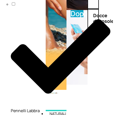
Doposole
Docce
doposole
Pennelli Labbra
NATURALI