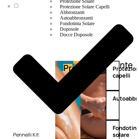
Protezione Solare
Protezione Solare Capelli
Abbronzanti
Autoabbronzanti
Fondotinta Solare
Doposole
Docce Doposole
Abbronzante
Protezione
Protezio
capelli
Autoabbr
Fondotin
solare
Pennelli Kit