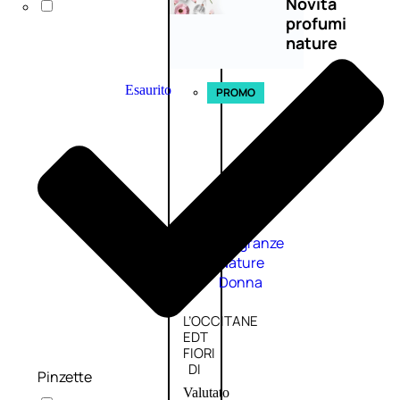
Novità
profumi
nature
Esaurito
PROMO
Fragranze
Nature
Donna
L’OCCITANE
EDT
FIORI
DI
Pinzette
Valutato