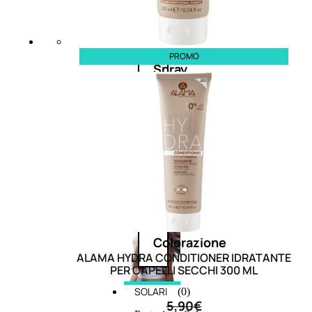
cristalli
PROMO
Spray
Cera
e
crema
Gel
capelli
Colorazione
ALAMA HYDRA CONDITIONER IDRATANTE
PER CAPELLI SECCHI 300 ML
SOLARI
(0)
5,90
€