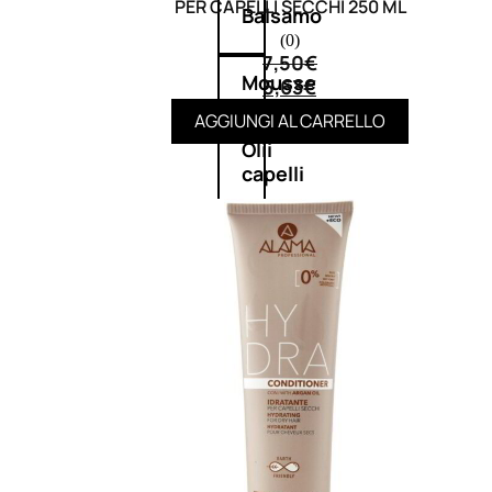
PER CAPELLI SECCHI 250 ML
Balsamo
(0)
7,50
€
Mousse
5,63
€
AGGIUNGI AL CARRELLO
Olii
capelli
Maschere
Lozioni
Fiale
Sieri
e