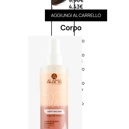
5,90
€
4,43
€
AGGIUNGI AL CARRELLO
Corpo
Trattamento
corpo
Trattamento
mani e piedi
Trattamento
unghie
Trattamento
anticellulite
Cofanetti
trattamento
corpo