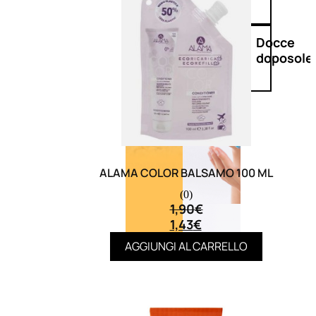
Doposole
Docce
doposole
ALAMA COLOR BALSAMO 100 ML
(0)
1,90
€
1,43
€
AGGIUNGI AL CARRELLO
NATURALI