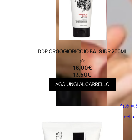
DDP ORGOGIORICCIO BALS IDR 200ML
(0)
18,00
€
13,50
€
AGGIUNGI AL CARRELLO
Aggiungi
al
carrello