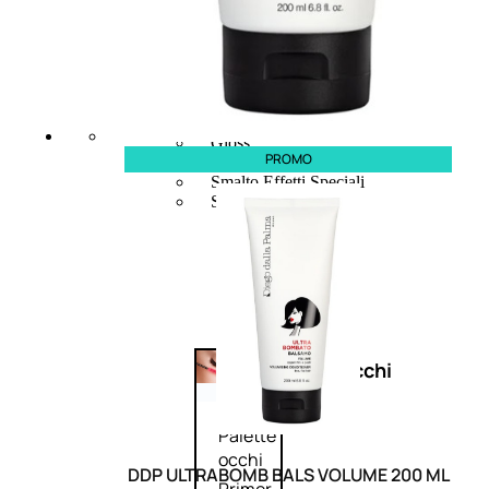
Bb E Cc Cream
Matita Occhi
Matita Sopracciglia
Mascara
Eyeliner
Rossetto
Matita Labbra
Gloss
PROMO
Smalto
Smalto Effetti Speciali
Solventi Unghie
Occhi
Palette
occhi
DDP ULTRABOMB BALS VOLUME 200 ML