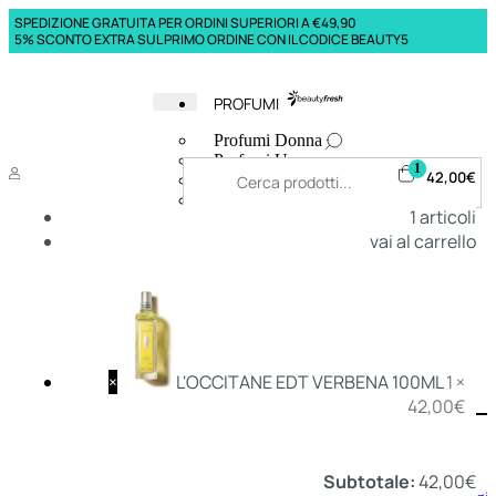
SPEDIZIONE GRATUITA PER ORDINI SUPERIORI A €49,90
5% SCONTO EXTRA SUL PRIMO ORDINE CON IL CODICE BEAUTY5
PROFUMI
Profumi Donna
Profumi Uomo
1
42,00
€
Deodoranti Donna
Deodoranti Uomo
1
articoli
Corpo Donna
vai al carrello
Corpo Uomo
Profumi Capelli
Creme Mani
Bagnodoccia Donna Profumi
Bagnodoccia Uomo Profumi
×
L'OCCITANE EDT VERBENA 100ML
1 ×
42,00
€
Deo
Donna
Uomo
Subtotale:
42,00
€