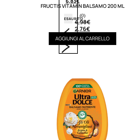
6,83
€
FRUCTIS VITAMIN BALSAMO 200 ML
(0)
ESAURITO
4,98
€
2,76
€
AGGIUNGI AL CARRELLO
ACCESSORI
Pennelli Viso
Pennelli Occhi
Pennelli Labbra
Accessori Make Up
Accessori Occhi
Ciglia Finte
Pinzette
Temperamatite