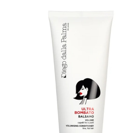
MAKE UP
Base/ Primer Occhi
Base/ Primer Viso
Palette E Cofanetti Occhi
Palette E Cofanetti Viso
Palette E Cofanetti Labbra
Fondotinta
Cipria
Fard/Blush
Terre Abbronzanti
Illuminante Viso