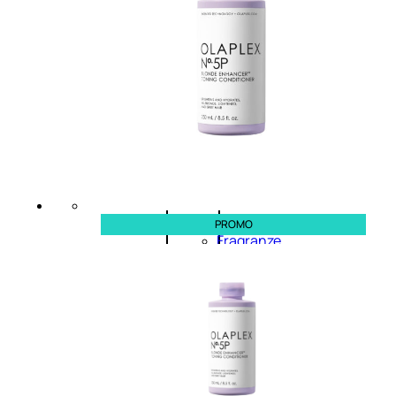
Novità
profumi
nature
Esaurito
PROMO
PROMO
Fragranze
Nature
Donna
L’OCCITANE
EDT
FIORI
DI
Valutato