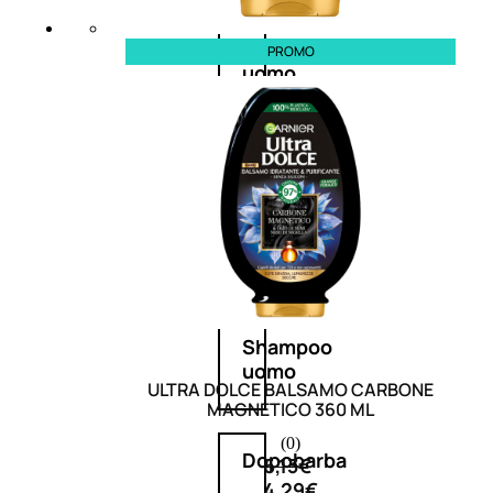
Antietà
PROMO
uomo
Detergente
viso
uomo
Docciaschiuma
uomo
Shampoo
uomo
ULTRA DOLCE BALSAMO CARBONE
MAGNETICO 360 ML
(0)
Dopobarba
6,13
€
4,29
€