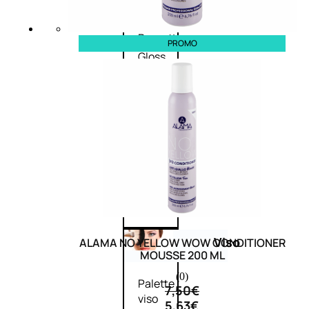
Palette
labbra
Rossetto
PROMO
Gloss
Matita
labbra
Rimpolpante
Balsamo
labbra
BB e
CC
Cream
Viso
ALAMA NO YELLOW WOW CONDITIONER
MOUSSE 200 ML
(0)
Palette
7,50
€
viso
5,63
€