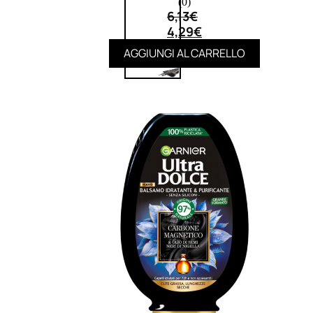
(0)
6,13
€
4,29
€
AGGIUNGI AL CARRELLO
UOMO
Detergente Viso Uomo
Dopobarba Uomo
Antieta Uomo
Anticaduta Uomo
Contorno Occhi Uomo
Bagnodoccia Uomo Profumi
Docciaschiuma Uomo
Corpo Uomo
Deodoranti Uomo
Confezioni Trattamenti Uomo