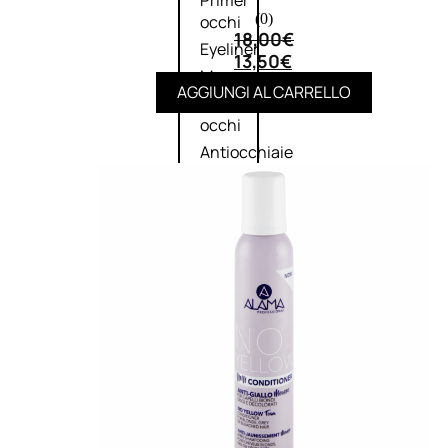
Primer
(0)
occhi
18,00
€
Eyeliner
13,50
€
Mascara
AGGIUNGI AL CARRELLO
Matita
occhi
Antiocchiaie
e correttori
Matita
sopracciglia
Mascara
sopracciglia
Fissante
sopracciglia
Labbra