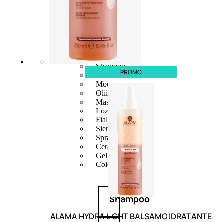
CAPELLI
Shampoo
PROMO
Balsamo
Mousse
Olii Capelli
Maschere
Lozioni
Fiale
Sieri e Cristalli
Spray
Cera e Crema
Gel Capelli
Colorazione
Shampoo
ALAMA HYDRA LIGHT BALSAMO IDRATANTE