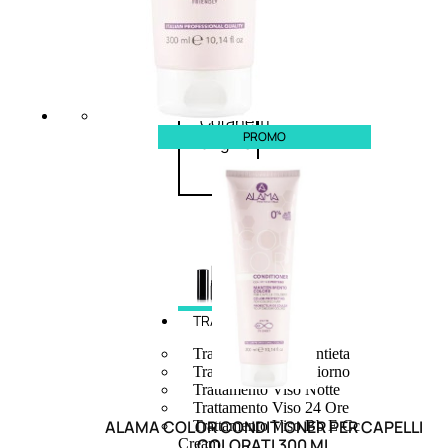
speciali
Solvente
Trattamenti
unghie
Cofanetti
PROMO
unghie
TRATTAMENTI
Trattamento Viso Antieta
Trattamento Viso Giorno
Trattamento Viso Notte
Trattamento Viso 24 Ore
ALAMA COLOR CONDITIONER PER CAPELLI
Trattamento Viso Bb E Cc
COLORATI 300 ML
Cream