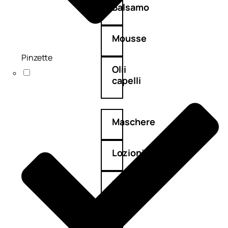
Balsamo
Mousse
Pinzette
Olii
capelli
Maschere
Lozioni
Fiale
Sieri
e