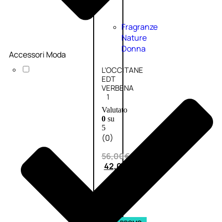
Fragranze
Nature
Donna
Accessori Moda
L’OCCITANE
EDT
VERBENA
1
Valutato
0
su
5
(0)
56,00
€
42,00
€
AGGIUNGI
AL
CARRELLO
Esaurito