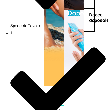
Doposole
Docce
doposole
Specchio Tavolo
NATURALI