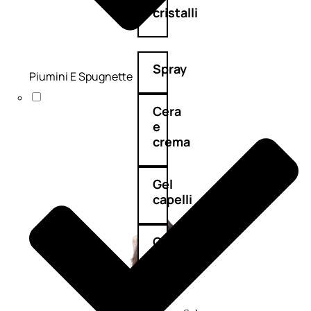
cristalli
Spray
Piumini E Spugnette
Cera
e
crema
Gel
capelli
Colorazione
SOLARI