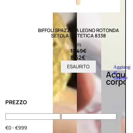
BIFFOLI SPAZZOLA LEGNO ROTONDA
SETOLA SINTETICA 8338
(0)
11,49
€
8,62
€
ESAURITO
Aggiungi
Acqua
al
carrello
corpo
PREZZO
€0 - €999