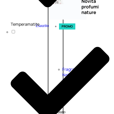
Novità
profumi
nature
Temperamatite
Esaurito
PROMO
Fragranze
Nature
Donna
L’OCCITANE
EDT
FIORI
DI
Valutato