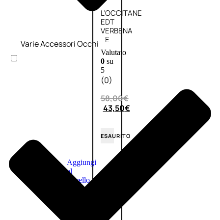
L’OCCITANE
EDT
VERBENA
E
Varie Accessori Occhi
Valutato
0
su
5
(0)
58,00
€
43,50
€
ESAURITO
Aggiungi
PROMO
al
carrello