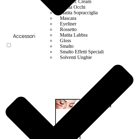
Bb E Cc Cream
Matita Occhi
Matita Sopracciglia
Mascara
Eyeliner
Rossetto
Matita Labbra
Accessori
Gloss
Smalto
Smalto Effetti Speciali
Solventi Unghie
Occhi
Palette
occhi