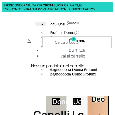
SPEDIZIONE GRATUITA PER ORDINI SUPERIORI A €49,90
5% SCONTO EXTRA SUL PRIMO ORDINE CON IL CODICE BEAUTY5
PROFUMI
Profumi Donna
Profumi Uomo
0
0,00
€
Deodoranti Donna
Deodoranti Uomo
0
articoli
Corpo Donna
vai al carrello
Corpo Uomo
Profumi Capelli
Creme Mani
Nessun prodotto nel carrello.
Bagnodoccia Donna Profumi
Bagnodoccia Uomo Profumi
Deo
Donna
Uomo
Capelli Lg