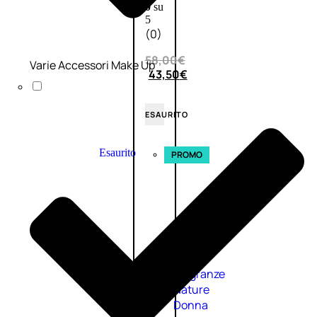
0
su
5
(0)
58,00
€
Varie Accessori Make Up
43,50
€
ESAURITO
Esaurito
PROMO
Fragranze
Nature
Donna