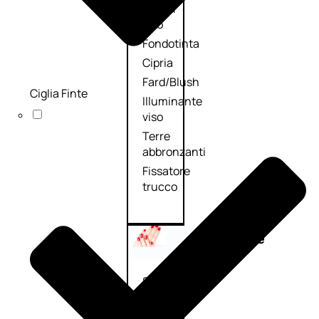
Primer
viso
Fondotinta
Cipria
Fard/Blush
Ciglia Finte
Illuminante
viso
Terre
abbronzanti
Fissatore
trucco
Unghie
Smalto
Smalto
effetti