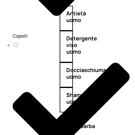
Antietà
uomo
Capelli
Detergente
viso
uomo
Docciaschiuma
uomo
Shampoo
uomo
Dopobarba