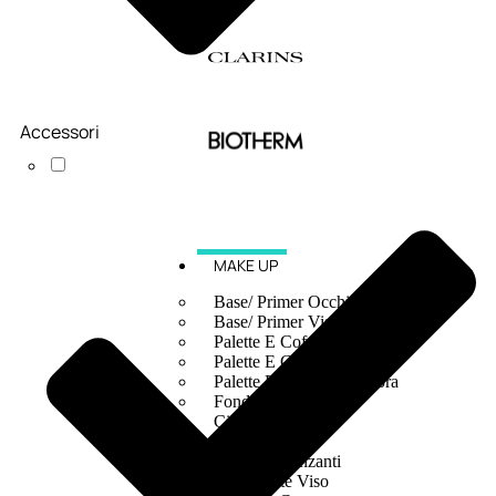
Accessori
MAKE UP
Base/ Primer Occhi
Base/ Primer Viso
Palette E Cofanetti Occhi
Palette E Cofanetti Viso
Palette E Cofanetti Labbra
Fondotinta
Cipria
Fard/Blush
Terre Abbronzanti
Illuminante Viso