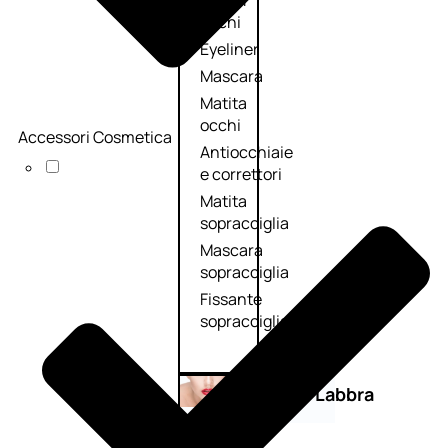
Primer
occhi
Eyeliner
Mascara
Matita
occhi
Accessori Cosmetica
Antiocchiaie
e correttori
Matita
sopracciglia
Mascara
sopracciglia
Fissante
sopracciglia
Labbra