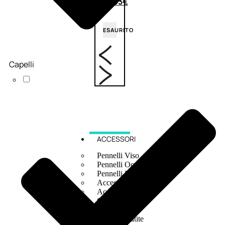
6,83
€
ESAURITO
Capelli
ACCESSORI
Pennelli Viso
Pennelli Occhi
Pennelli Labbra
Accessori Make Up
Accessori Occhi
Ciglia Finte
Pinzette
Temperamatite