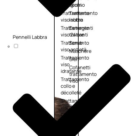
viso giorno
occhi
Trattamento
Trattamento
viso notte
labbra
Trattamento
Detergenti
viso 24 ore
trattanti
Pennelli Labbra
Trattamento
Scrub
viso antietà
Maschere
Trattamento
Sieri
viso
Cofanetti
idratante
trattamento
Trattamento
viso
collo e
décolleté
Trattamento
viso BB e CC
cream