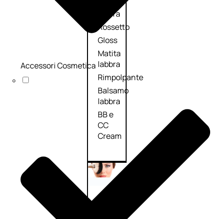
Palette
labbra
Rossetto
Gloss
Matita
labbra
Accessori Cosmetica
Rimpolpante
Balsamo
labbra
BB e
CC
Cream
Viso
Palette
viso