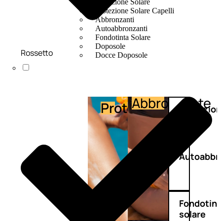
Protezione Solare
Protezione Solare Capelli
Abbronzanti
Autoabbronzanti
Fondotinta Solare
Doposole
Rossetto
Docce Doposole
Abbronzante
Protezione
Protezio
capelli
Autoabbr
Fondotin
solare