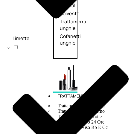
speciali
Solvente
Trattamenti
unghie
Cofanetti
Limette
unghie
TRATTAMENTI
Trattamento Viso Antieta
Trattamento Viso Giorno
Trattamento Viso Notte
Trattamento Viso 24 Ore
Trattamento Viso Bb E Cc
Cream