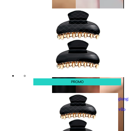
PROMO
Aggiungi
al
carrello