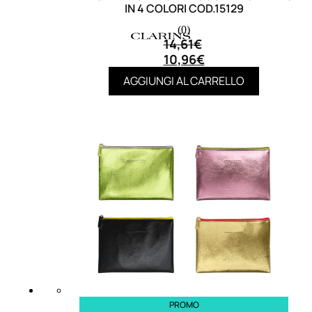
IN 4 COLORI COD.15129
(0)
14,61
€
10,96
€
AGGIUNGI AL CARRELLO
MAKE UP
Base/ Primer Occhi
Base/ Primer Viso
Palette E Cofanetti Occhi
Palette E Cofanetti Viso
Palette E Cofanetti Labbra
Fondotinta
Cipria
Fard/Blush
Terre Abbronzanti
Illuminante Viso
PROMO