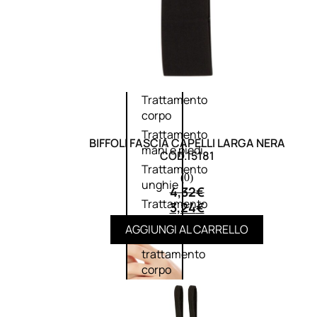
Corpo
Trattamento
corpo
Trattamento
BIFFOLI FASCIA CAPELLI LARGA NERA
mani e piedi
COD.15181
Trattamento
(0)
unghie
4,32
€
Trattamento
3,24
€
anticellulite
AGGIUNGI AL CARRELLO
Cofanetti
trattamento
corpo