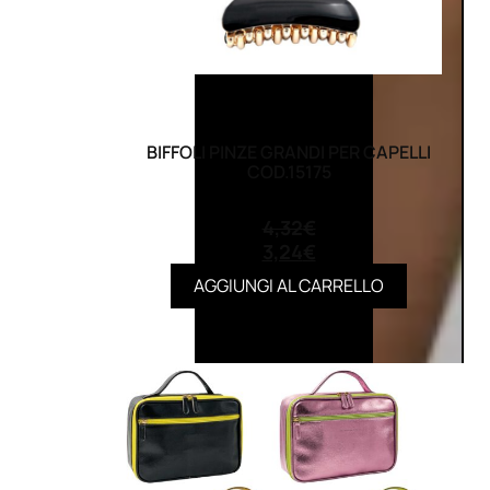
BIFFOLI PINZE GRANDI PER CAPELLI
COD.15175
(0)
4,32
€
3,24
€
AGGIUNGI AL CARRELLO