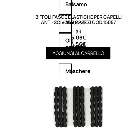
Balsamo
BIFFOLI FASCE ELASTICHE PER CAPELLI
Mousse
ANTI-SCIVOLO 2 PEZZI COD.15057
(0)
6,08
€
Olii
4,56
€
capelli
AGGIUNGI AL CARRELLO
Maschere
Lozioni
Fiale
Sieri
e