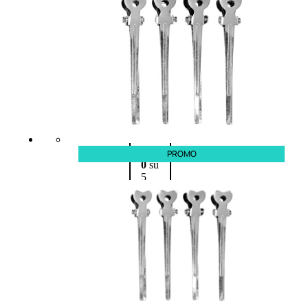
Fragranze
Nature
Donna
L’OCCITANE
EDT
VERBENA
1
Valutato
PROMO
0
su
5
(0)
56,00
€
42,00
€
AGGIUNGI
AL
CARRELLO
Esaurito