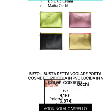
Bb E Cc Cream
Matita Occhi
Matita Sopracciglia
Mascara
Eyeliner
Rossetto
Matita Labbra
Gloss
Smalto
Smalto Effetti Speciali
Solventi Unghie
BIFFOLI BUSTA RETTANGOLARE PORTA
COSMETICI PICCOLA IN PVC LUCIDA IN 4
COLORI COD.15128
Occhi
(0)
9,16
€
Palette
6,87
€
occhi
AGGIUNGI AL CARRELLO