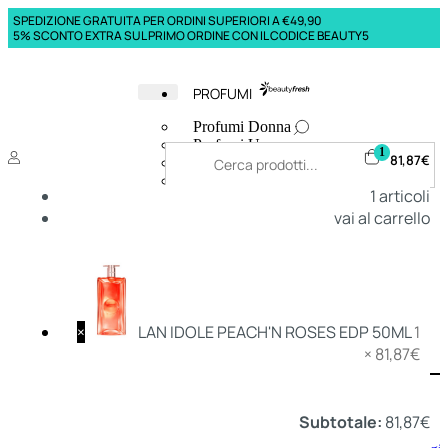
SPEDIZIONE GRATUITA PER ORDINI SUPERIORI A €49,90
5% SCONTO EXTRA SUL PRIMO ORDINE CON IL CODICE BEAUTY5
PROFUMI
Profumi Donna
Profumi Uomo
1
81,87
€
Deodoranti Donna
Deodoranti Uomo
1
articoli
Corpo Donna
vai al carrello
Corpo Uomo
Profumi Capelli
Creme Mani
Bagnodoccia Donna Profumi
Bagnodoccia Uomo Profumi
×
LAN IDOLE PEACH'N ROSES EDP 50ML
1
×
81,87
€
Deo
Donna
Uomo
Subtotale:
81,87
€