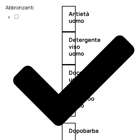
Abbronzanti
Antietà
uomo
Detergente
viso
uomo
Docciaschiuma
uomo
Shampoo
uomo
Dopobarba