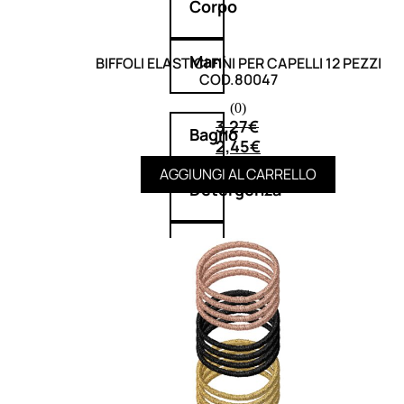
Corpo
Mani
BIFFOLI ELASTICI FINI PER CAPELLI 12 PEZZI
COD.80047
(0)
3,27
€
Bagno
2,45
€
AGGIUNGI AL CARRELLO
Detergenza
Trattamenti
viso
Maschere
nature