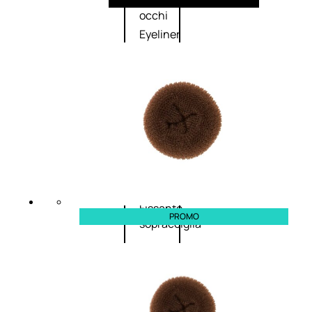
Primer
occhi
Eyeliner
Mascara
Matita
occhi
Antiocchiaie
e correttori
Matita
sopracciglia
Mascara
sopracciglia
Fissante
PROMO
sopracciglia
Labbra