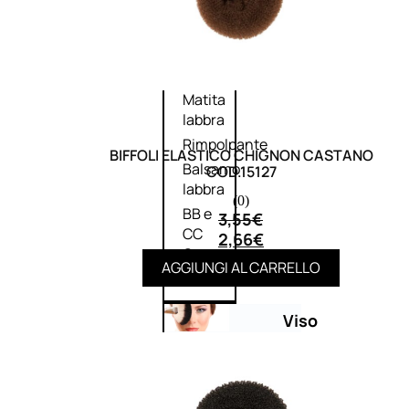
Palette
labbra
Rossetto
Gloss
Matita
labbra
Rimpolpante
BIFFOLI ELASTICO CHIGNON CASTANO
Balsamo
COD.15127
labbra
(0)
BB e
3,55
€
CC
2,66
€
Cream
AGGIUNGI AL CARRELLO
Viso
Palette
viso