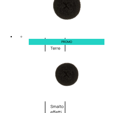
Primer
viso
Fondotinta
Cipria
Fard/Blush
Illuminante
viso
PROMO
Terre
abbronzanti
Fissatore
trucco
Unghie
Smalto
Smalto
effetti