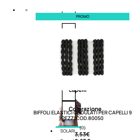
cristalli
PROMO
Spray
Cera
e
crema
Gel
capelli
Colorazione
BIFFOLI ELASTICI ONDULATI PER CAPELLI 9
PEZZI COD.80050
(0)
SOLARI
3,53
€