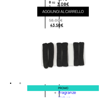
0
su
3,08
€
5
AGGIUNGI AL CARRELLO
(0)
58,00
€
43,50
€
ESAURITO
Esaurito
PROMO
PROMO
Fragranze
Nature
Donna