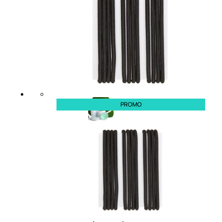
Fragranze Nature
Viso/Labbra/Occhi Nature
Corpo
Mani
Maschera Nature
Trattamenti Viso
Detergenza
Bagno Nature
Deodoranti
PROMO
Profumi
nature
Viso/Labbra/Occhi