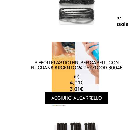
Doposole
Docce
doposole
BIFFOLI ELASTICI FINI PER CAPELLI CON
FILIGRANA ARGENTO 24 PEZZI COD.80048
(0)
4,01
€
3,01
€
AGGIUNGI AL CARRELLO
NATURALI