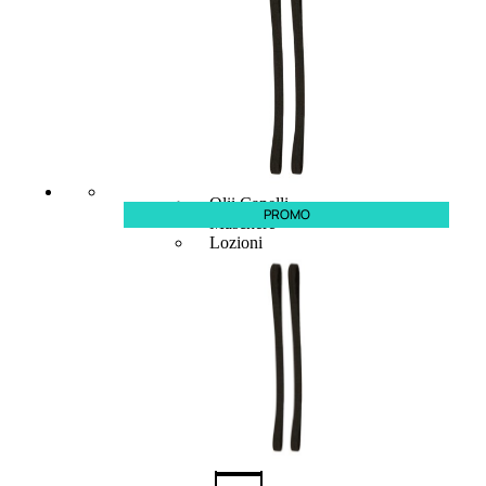
CAPELLI
Shampoo
Balsamo
Mousse
Olii Capelli
PROMO
Maschere
Lozioni
Fiale
Sieri e Cristalli
Spray
Cera e Crema
Gel Capelli
Colorazione
Shampoo