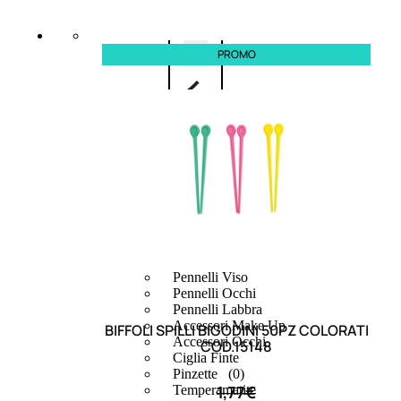
6,83
€
ESAURITO
PROMO
ACCESSORI
Pennelli Viso
Pennelli Occhi
Pennelli Labbra
Accessori Make Up
BIFFOLI SPILLI BIGODINI 50PZ COLORATI
Accessori Occhi
COD.15148
Ciglia Finte
(0)
Pinzette
1,77
€
Temperamatite