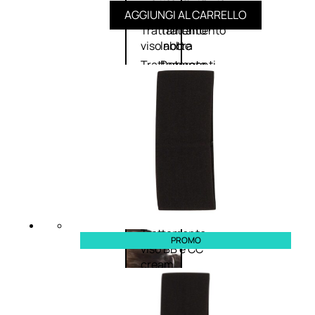
viso giorno
occhi
AGGIUNGI AL CARRELLO
Trattamento
Trattamento
viso notte
labbra
Trattamento
Detergenti
viso 24 ore
trattanti
Trattamento
Scrub
viso antietà
Maschere
Trattamento
Sieri
viso
Cofanetti
idratante
trattamento
Trattamento
viso
collo e
décolleté
Trattamento
PROMO
viso BB e CC
cream