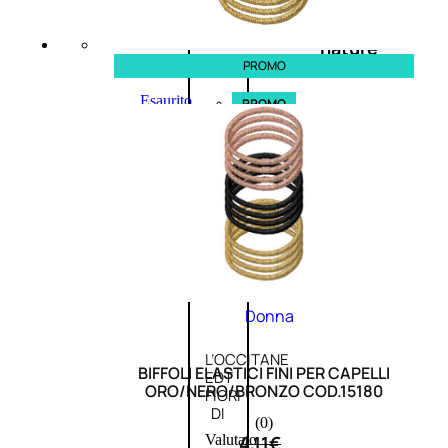
Novità
profumi
nature
PROMO
Esaurito
PROMO
Fragranze
Nature
Donna
L’OCCITANE
BIFFOLI ELASTICI FINI PER CAPELLI
EDT
ORO/NERO/BRONZO COD.15180
FIORI
DI
(0)
4,11
€
Valutato