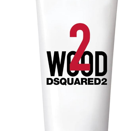
Trattamento Viso 24 Ore
Trattamento Viso Bb E Cc
Cream
Trattamento Viso Occhi
Trattamento Viso Detergenza
Trattamento Viso Maschere
Trattamento Viso Idratante
Trattamento Viso Labbra
Trattamento Viso Sieri
Trattamento Collo e Decolleté
Trattamento Corpo
Trattamento Anticellulite
Trattamento Mani e Piedi
Trattamento Unghie
Trattamento Deodoranti
Cofanetti Trattamento Viso
Cofanetti Trattamento Corpo
Viso