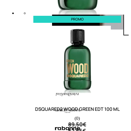
PROMO
DSQUARED2 WOOD GREEN EDT 100 ML
(0)
89,50
€
62,65
€