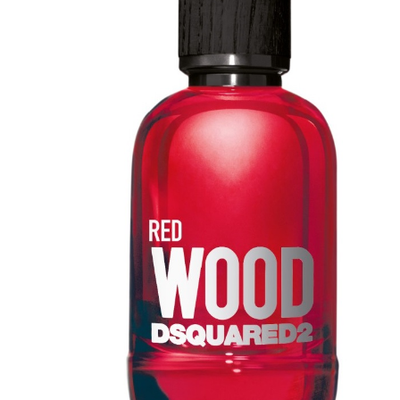
NATURALI
Fragranze Nature
Viso/Labbra/Occhi Nature
Corpo
Mani
Maschera Nature
Trattamenti Viso
Detergenza
Bagno Nature