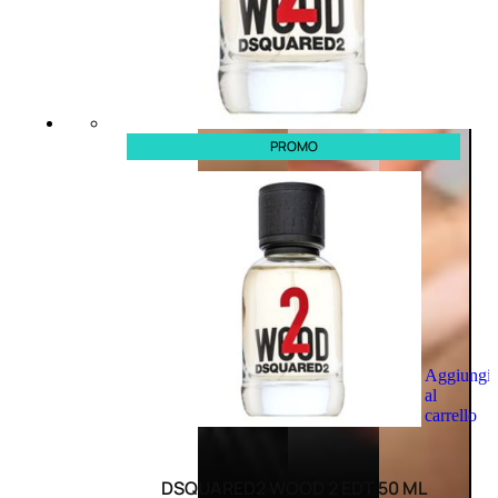
PROMO
Aggiungi
al
carrello
DSQUARED2 WOOD 2 EDT 50 ML