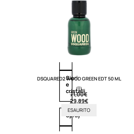
Maschere
Lozioni
Fiale
Sieri
DSQUARED2 WOOD GREEN EDT 50 ML
e
(0)
cristalli
71,00
€
29,89
€
ESAURITO
Spray
Cera