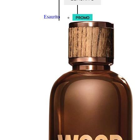
Esaurito
PROMO
Fragranze
Nature
Donna
L’OCCITANE
EDT
VERBENA
E
Valutato
0
su
5