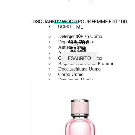
DSQUARED2 WOOD POUR FEMME EDT 100
ML
UOMO
(0)
Detergente Viso Uomo
89,50
€
Dopobarba Uomo
Antieta Uomo
67,13
€
Anticaduta Uomo
ESAURITO
Contorno Occhi Uomo
Bagnodoccia Uomo Profumi
Docciaschiuma Uomo
Corpo Uomo
Deodoranti Uomo
Confezioni Trattamenti Uomo
Antietà
uomo
Detergente