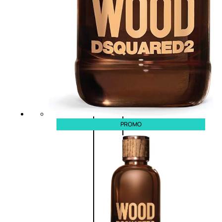
(0)
58,00
€
43,50
€
ESAURITO
Aggiungi
PROMO
al
carrello
PROMO
Fragranze
Nature
Donna
L’OCCITANE
EDT