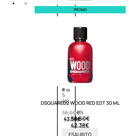
PROMO
Fragranze
Nature
Donna
L’OCCITANE
EDT
FIORI
DI
Valutato
0
su
5
(0)
DSQUARED2 WOOD RED EDT 30 ML
58,00
€
(0)
56,50
€
43,50
€
42,38
€
ESAURITO
ESAURITO