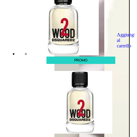
Aggiungi
al
carrello
PROMO