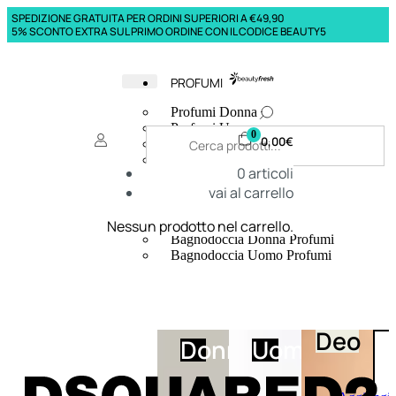
SPEDIZIONE GRATUITA PER ORDINI SUPERIORI A €49,90
5% SCONTO EXTRA SUL PRIMO ORDINE CON IL CODICE BEAUTY5
PROFUMI
Profumi Donna
Profumi Uomo
0
0,00
€
Deodoranti Donna
Deodoranti Uomo
0
articoli
Corpo Donna
vai al carrello
Corpo Uomo
Profumi Capelli
Creme Mani
Nessun prodotto nel carrello.
Bagnodoccia Donna Profumi
Bagnodoccia Uomo Profumi
Deo
Donna
Uomo