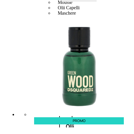
Mousse
Olii Capelli
Maschere
Lozioni
Fiale
Sieri e Cristalli
Spray
Cera e Crema
Gel Capelli
Colorazione
Shampoo
Balsamo
Mousse
PROMO
Olii
capelli