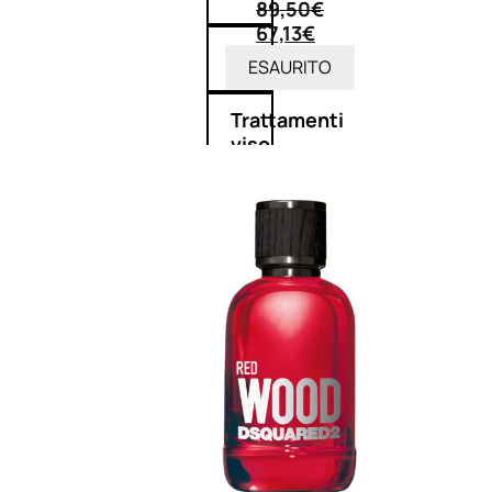
89,50
€
67,13
€
Detergenza
ESAURITO
Trattamenti
viso
Maschere
nature
Novità
profumi
nature
Esaurito
PROMO