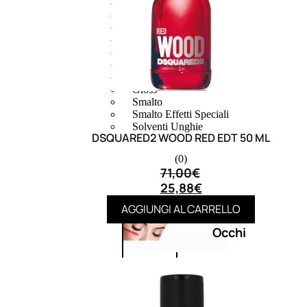
Bb E Cc Cream
Matita Occhi
Matita Sopracciglia
Mascara
Eyeliner
Rossetto
Matita Labbra
Gloss
Smalto
Smalto Effetti Speciali
Solventi Unghie
DSQUARED2 WOOD RED EDT 50 ML
(0)
71,00
€
25,88
€
AGGIUNGI AL CARRELLO
Occhi
Palette
occhi