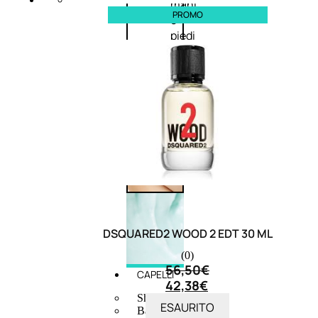
mani
PROMO
e
piedi
Trattamento
unghie
Trattamento
anticellulite
Cofanetti
trattamento
corpo
DSQUARED2 WOOD 2 EDT 30 ML
(0)
56,50
€
CAPELLI
42,38
€
Shampoo
ESAURITO
Balsamo