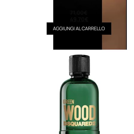
(0)
71,00
€
49,70
€
AGGIUNGI AL CARRELLO