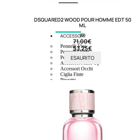
DSQUARED2 WOOD POUR HOMME EDT 50
ML
(0)
ACCESSORI
71,00
€
Pennelli Viso
53,25
€
Pennelli Occhi
ESAURITO
Pennelli Labbra
Accessori Make Up
Accessori Occhi
Ciglia Finte
Pinzette
Temperamatite
Kit Pennelli
Accessori