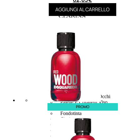
AGGIUNGI AL CARRELLO
MAKE UP
Base/ Primer Occhi
Base/ Primer Viso
Palette E Cofanetti Occhi
Palette E Cofanetti Viso
PROMO
Palette E Cofanetti Labbra
Fondotinta
Cipria
Fard/Blush
Terre Abbronzanti
Illuminante Viso