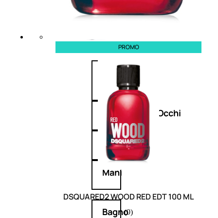
Deodoranti
PROMO
Profumi
nature
Viso/Labbra/Occhi
Corpo
Mani
DSQUARED2 WOOD RED EDT 100 ML
Bagno
(0)