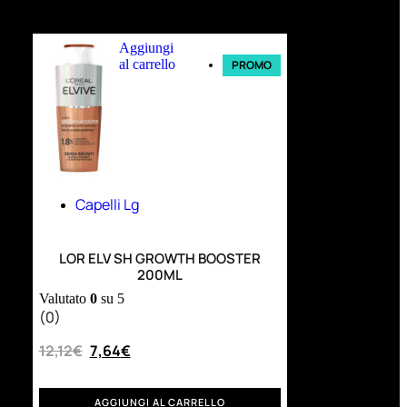
Ultimi arrivi
Aggiungi
al carrello
PROMO
Capelli Lg
LOR ELV SH GROWTH BOOSTER
200ML
Valutato
0
su 5
(0)
12,12
€
7,64
€
AGGIUNGI AL CARRELLO