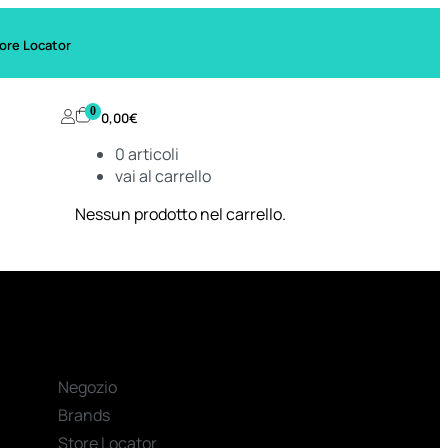
ore Locator
0
0,00
€
0
articoli
vai al carrello
Nessun prodotto nel carrello.
Negozio
Brands
Store Locator