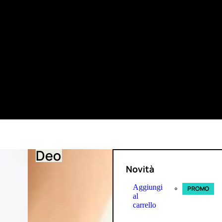
Deo
Novità
Aggiungi
PROMO
al
carrello