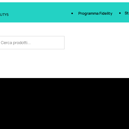
St
Programma Fidelity
AUTY5