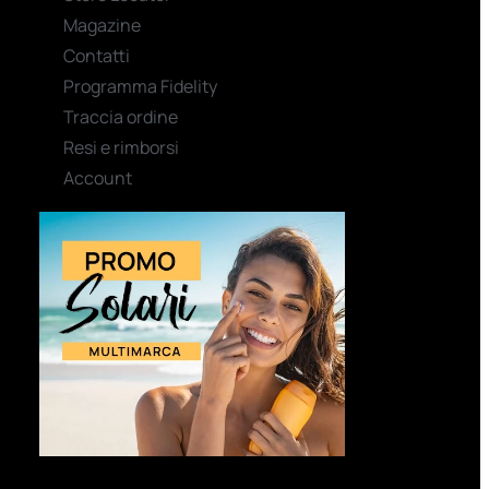
Magazine
Contatti
Programma Fidelity
Traccia ordine
Resi e rimborsi
Account