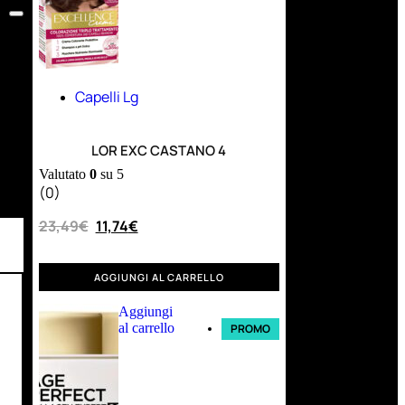
Capelli Lg
LOR EXC CASTANO 4
Valutato
0
su 5
(0)
23,49
€
11,74
€
AGGIUNGI AL CARRELLO
Aggiungi
al carrello
PROMO