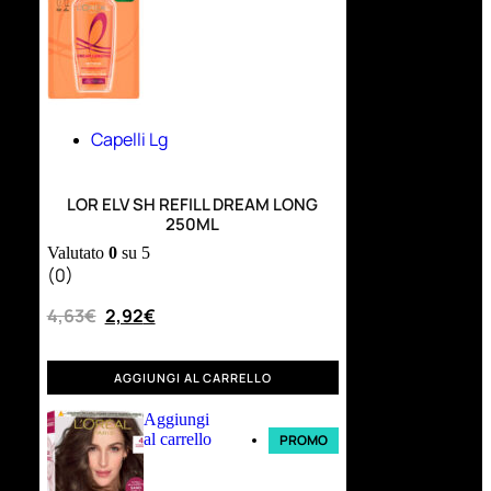
Capelli Lg
LOR ELV SH REFILL DREAM LONG
250ML
Valutato
0
su 5
(0)
4,63
€
2,92
€
AGGIUNGI AL CARRELLO
Aggiungi
al carrello
PROMO