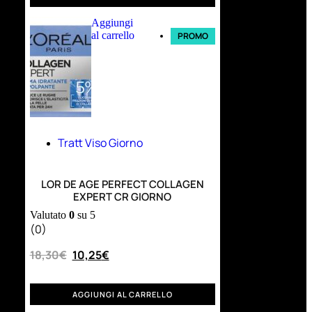
Aggiungi
al carrello
PROMO
Tratt Viso Giorno
LOR DE AGE PERFECT COLLAGEN
EXPERT CR GIORNO
Valutato
0
su 5
(0)
18,30
€
10,25
€
AGGIUNGI AL CARRELLO