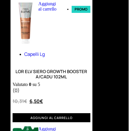
Aggiungi
al carrello
PROMO
Capelli Lg
LOR ELV SIERO GROWTH BOOSTER
A/CADU 102ML
Valutato
0
su 5
(0)
10,31
€
6,50
€
AGGIUNGI AL CARRELLO
Aggiungi