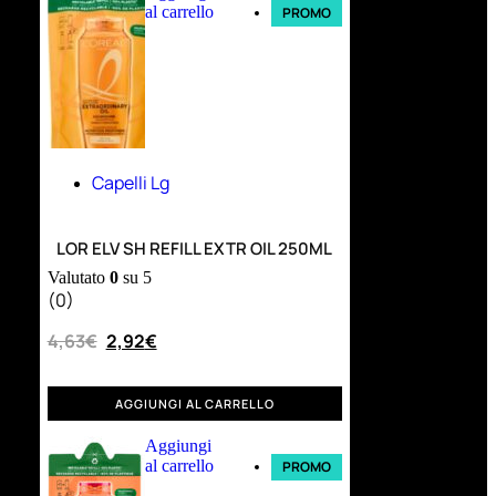
al carrello
PROMO
Capelli Lg
LOR ELV SH REFILL EXTR OIL 250ML
Valutato
0
su 5
(0)
4,63
€
2,92
€
AGGIUNGI AL CARRELLO
Aggiungi
al carrello
PROMO