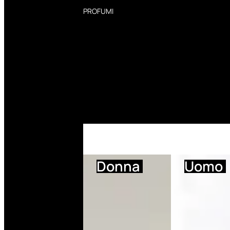
PROFUMI
Profumi Donna
Profumi Uomo
Deodoranti Donna
Deodoranti Uomo
Corpo Donna
Corpo Uomo
Profumi Capelli
Creme Mani
Bagnodoccia Donna Profumi
Bagnodoccia Uomo Profumi
Donna
Uomo