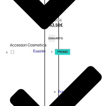
0
su
5
(0)
58,00
€
43,50
€
ESAURITO
Accessori Cosmetica
Esaurito
PROMO
Fragranze
Nature
Donna