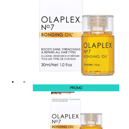
Bb E Cc Cream
Matita Occhi
Matita Sopracciglia
Mascara
Eyeliner
Rossetto
Matita Labbra
Gloss
Smalto
Smalto Effetti Speciali
Solventi Unghie
PROMO
Occhi
Palette
occhi