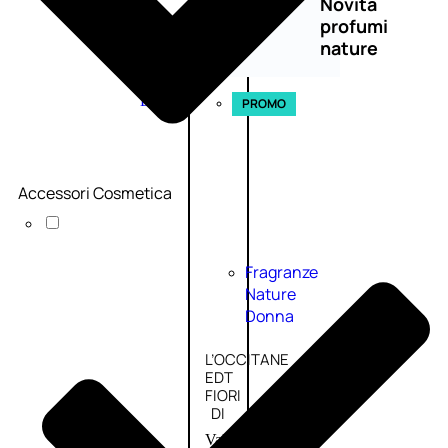
Novità
profumi
nature
Esaurito
PROMO
Accessori Cosmetica
Fragranze
Nature
Donna
L’OCCITANE
EDT
FIORI
DI
Valutato