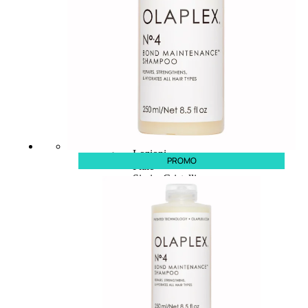
CAPELLI
Shampoo
Balsamo
Mousse
Olii Capelli
Maschere
Lozioni
PROMO
Fiale
Sieri e Cristalli
Spray
Cera e Crema
Gel Capelli
Colorazione
Shampoo