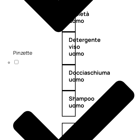
Antietà
uomo
Detergente
viso
Pinzette
uomo
Docciaschiuma
uomo
Shampoo
uomo
Dopobarba