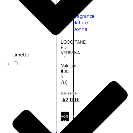
Fragranze
Nature
Donna
L’OCCITANE
EDT
VERBENA
Limette
1
Valutato
0
su
5
(0)
56,00
€
42,00
€
AGGIUNGI
AL
CARRELLO
Esaurito