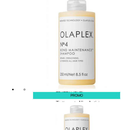
speciali
Solvente
Trattamenti
unghie
Cofanetti
unghie
TRATTAMENTI
PROMO
Trattamento Viso Antieta
Trattamento Viso Giorno
Trattamento Viso Notte
Trattamento Viso 24 Ore
Trattamento Viso Bb E Cc
Cream