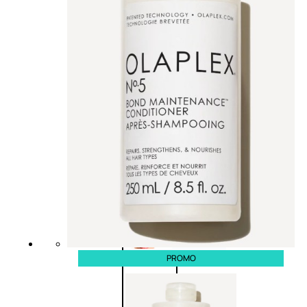
Palette
labbra
Rossetto
Gloss
Matita
labbra
Rimpolpante
Balsamo
labbra
BB e
CC
Cream
Viso
PROMO
Palette
viso