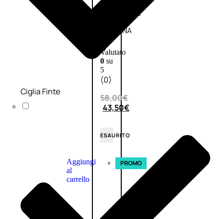
L’OCCITANE
EDT
VERBENA
E
Valutato
0
su
5
(0)
Ciglia Finte
58,00
€
43,50
€
ESAURITO
Aggiungi
PROMO
al
carrello