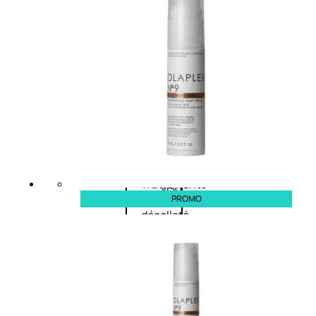
viso giorno
occhi
Trattamento
Trattamento
viso notte
labbra
Trattamento
Detergenti
viso 24 ore
trattanti
Trattamento
Scrub
viso antietà
Maschere
Trattamento
Sieri
viso
Cofanetti
idratante
trattamento
Trattamento
viso
collo e
PROMO
décolleté
Trattamento
viso BB e CC
cream