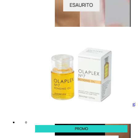
ESAURITO
Aggiungi
al
carrello
PROMO