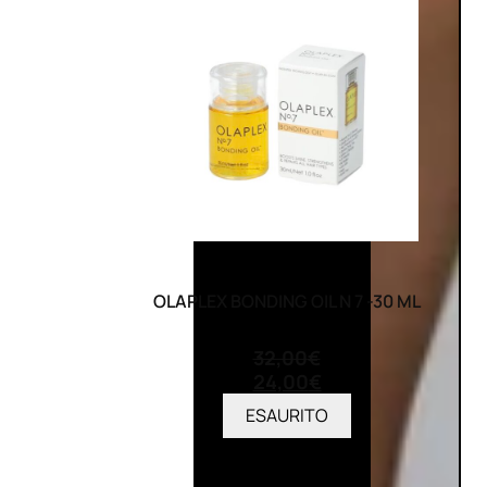
OLAPLEX BONDING OIL N 7 -30 ML
(0)
32,00
€
24,00
€
ESAURITO