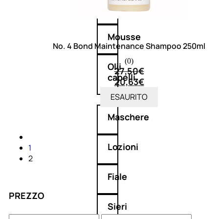
Balsamo
Mousse
No. 4 Bond Maintenance Shampoo 250ml
(0)
Olii
27,50
€
capelli
20,63
€
ESAURITO
Maschere
Lozioni
1
2
Fiale
PREZZO
Sieri
e