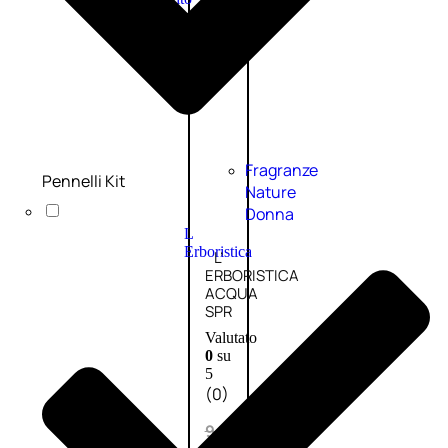
PROMO
Fragranze
Pennelli Kit
Nature
Donna
L
Erboristica
L’
ERBORISTICA
ACQUA
SPR
Valutato
0
su
5
(0)
9,10
€