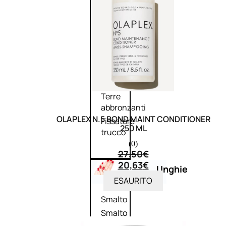
Primer
viso
Fondotinta
Cipria
Fard/Blush
Illuminante
viso
Terre
abbronzanti
OLAPLEX N.5 BOND MAINT CONDITIONER
Fissatore
250 ML
trucco
(0)
27,50
€
20,63
€
Unghie
ESAURITO
Smalto
Smalto
effetti