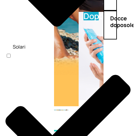
Doposole
Docce
doposole
Solari
NATURALI