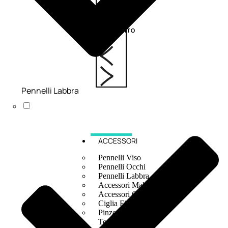
6,83
€
ESAURITO
Pennelli Labbra
ACCESSORI
Pennelli Viso
Pennelli Occhi
Pennelli Labbra
Accessori Make Up
Accessori Occhi
Ciglia Finte
Pinzette
Temperamatite