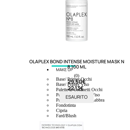
OLAPLEX BOND INTENSE MOISTURE MASK N
8 100 ML
MAKE UP
(0)
Base/ Primer Occhi
29,50
€
Base/ Primer Viso
22,13
€
Palette E Cofanetti Occhi
Palette E Cofanetti Viso
ESAURITO
Palette E Cofanetti Labbra
Fondotinta
Cipria
Fard/Blush
Terre Abbronzanti
Illuminante Viso