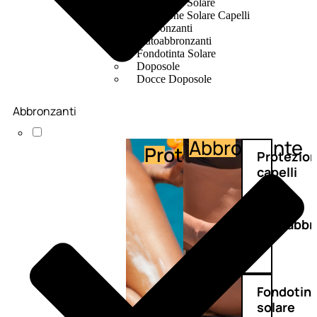
Protezione Solare
Protezione Solare Capelli
Abbronzanti
Autoabbronzanti
Fondotinta Solare
Doposole
Docce Doposole
Abbronzanti
Abbronzante
Protezione
Protezio
capelli
Autoabbr
Fondotin
solare