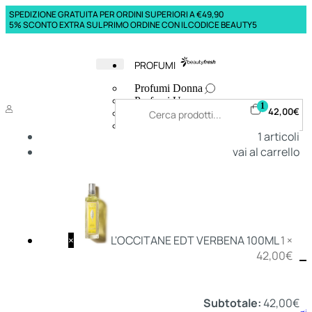
SPEDIZIONE GRATUITA PER ORDINI SUPERIORI A €49,90
5% SCONTO EXTRA SUL PRIMO ORDINE CON IL CODICE BEAUTY5
PROFUMI
Profumi Donna
Profumi Uomo
1
42,00
€
Deodoranti Donna
Deodoranti Uomo
1
articoli
Corpo Donna
vai al carrello
Corpo Uomo
Profumi Capelli
Creme Mani
Bagnodoccia Donna Profumi
Bagnodoccia Uomo Profumi
×
L'OCCITANE EDT VERBENA 100ML
1 ×
42,00
€
Deo
Donna
Uomo
Subtotale:
42,00
€