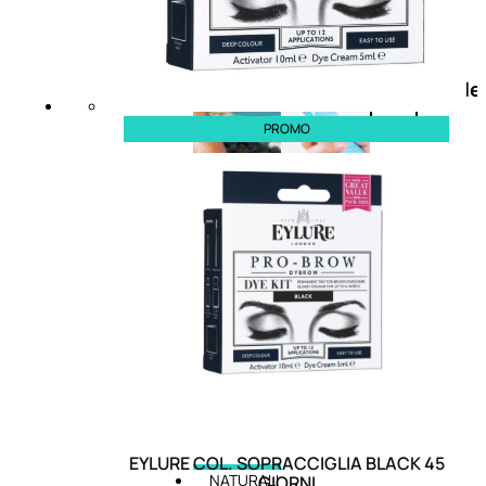
Doposole
Docce
doposole
PROMO
EYLURE COL. SOPRACCIGLIA BLACK 45
NATURALI
GIORNI