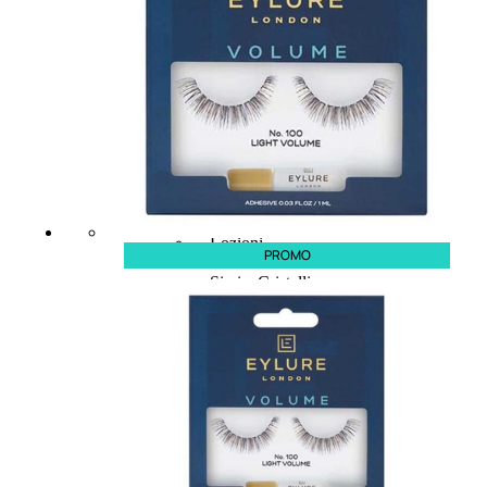
CAPELLI
Shampoo
Balsamo
Mousse
Olii Capelli
Maschere
Lozioni
PROMO
Fiale
Sieri e Cristalli
Spray
Cera e Crema
Gel Capelli
Colorazione
Shampoo