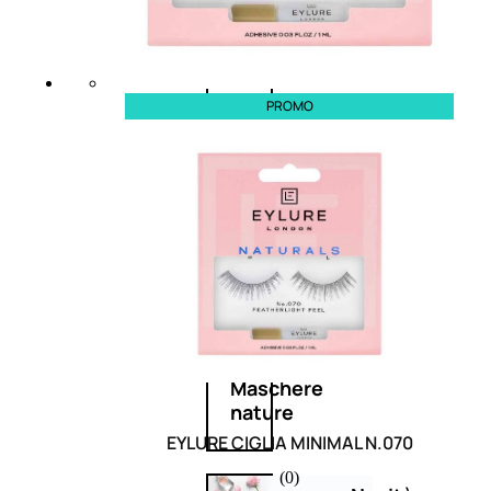
Corpo
Mani
PROMO
Bagno
Detergenza
Trattamenti
viso
Maschere
nature
EYLURE CIGLIA MINIMAL N.070
(0)