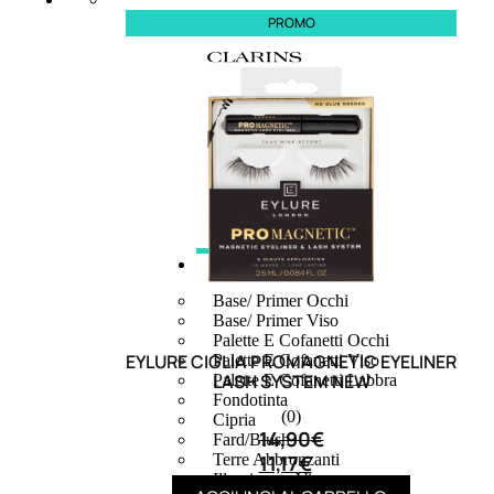
PROMO
MAKE UP
Base/ Primer Occhi
Base/ Primer Viso
Palette E Cofanetti Occhi
EYLURE CIGLIA PROMAGNETIC EYELINER
Palette E Cofanetti Viso
LASH SYSTEM NEW
Palette E Cofanetti Labbra
Fondotinta
(0)
Cipria
14,90
€
Fard/Blush
11,17
€
Terre Abbronzanti
Illuminante Viso