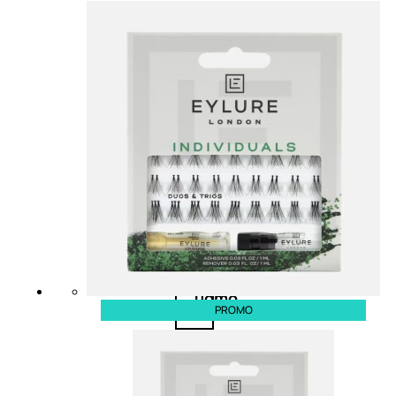
Antietà
uomo
Detergente
viso
uomo
Docciaschiuma
uomo
Shampoo
uomo
PROMO
Dopobarba