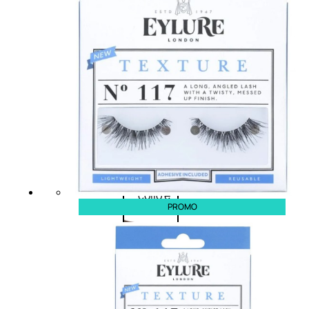
viso giorno
occhi
Trattamento
Trattamento
viso notte
labbra
Trattamento
Detergenti
viso 24 ore
trattanti
Trattamento
Scrub
viso antietà
Maschere
Trattamento
Sieri
viso
Cofanetti
idratante
trattamento
Trattamento
viso
collo e
PROMO
décolleté
Trattamento
viso BB e CC
cream