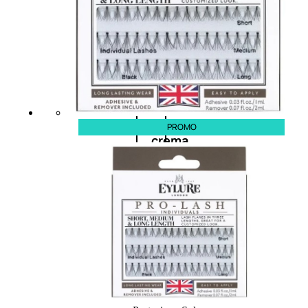
cristalli
Spray
Cera
e
PROMO
crema
Gel
capelli
Colorazione
SOLARI