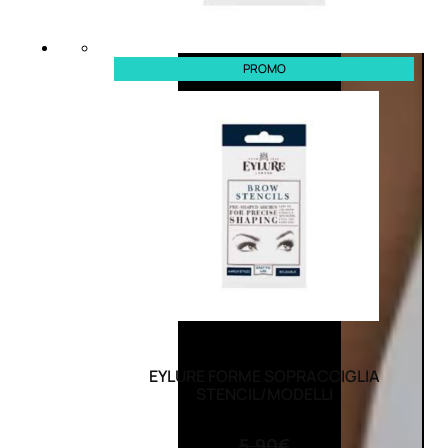
PROMO
EYLURE FORME SOPRACCIGLIA
STENCIL/MODELLI
(0)
5,90
€