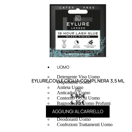
UOMO
Detergente Viso Uomo
EYLURE COLLE CIGLIA COMPL NERA 3,5 ML
Dopobarba Uomo
Antieta Uomo
(0)
Anticaduta Uomo
5,80
€
Contorno Occhi Uomo
4,35
€
Bagnodoccia Uomo Profumi
Docciaschiuma Uomo
AGGIUNGI AL CARRELLO
Corpo Uomo
Deodoranti Uomo
Confezioni Trattamenti Uomo