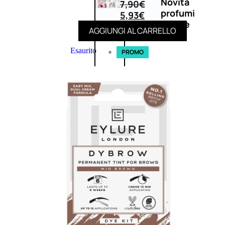
Novità
7,90
€
profumi
5,93
€
nature
AGGIUNGI AL CARRELLO
Esaurito
PROMO
Fragranze
Nature
Donna
L’OCCITANE
EDT
FIORI
DI
Valutato