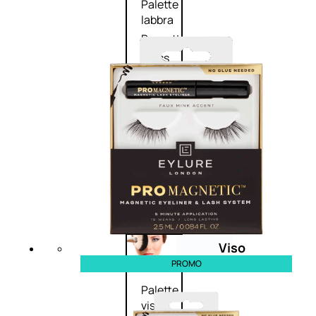
Palette
labbra
Rossetto
Gloss
Matita
labbra
Rimpolpante
Balsamo
labbra
BB e
CC
Cream
Viso
PROMO
Palette
viso