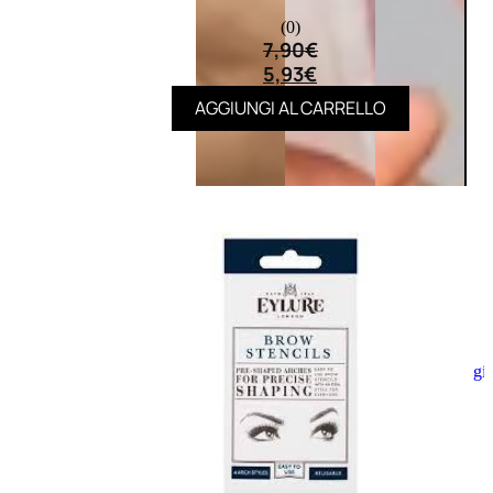
(0)
7,90
€
5,93
€
AGGIUNGI AL CARRELLO
Aggiungi
al
carrello