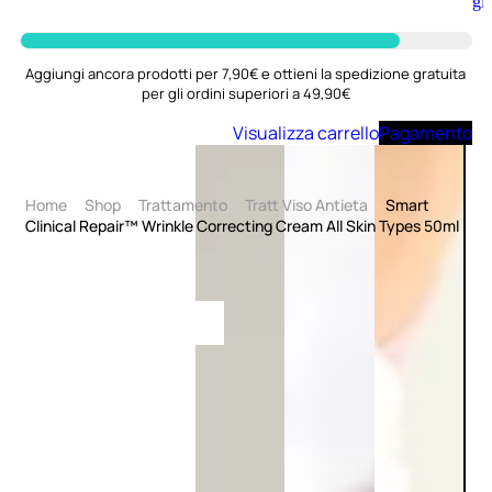
Aggiungi
al
carrello
Aggiungi ancora prodotti per 7,90€ e ottieni la spedizione gratuita
per gli ordini superiori a 49,90€
Visualizza carrello
Pagamento
Home
Shop
Trattamento
Tratt Viso Antieta
Smart
Clinical Repair™ Wrinkle Correcting Cream All Skin Types 50ml