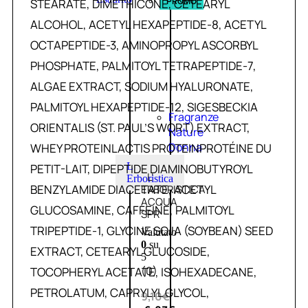
PROMO
STEARATE, DIMETHICONE, CETEARYL
ALCOHOL, ACETYL HEXAPEPTIDE-8, ACETYL
OCTAPEPTIDE-3, AMINOPROPYL ASCORBYL
PHOSPHATE, PALMITOYL TETRAPEPTIDE-7,
ALGAE EXTRACT, SODIUM HYALURONATE,
PALMITOYL HEXAPEPTIDE-12, SIGESBECKIA
Fragranze
ORIENTALIS (ST. PAUL’S WORT) EXTRACT,
Nature
Donna
WHEY PROTEINLACTIS PROTEINPROTÉINE DU
L
PETIT-LAIT, DIPEPTIDE DIAMINOBUTYROYL
L’
Erboristica
BENZYLAMIDE DIACETATE, ACETYL
ERBORISTICA
ACQUA
GLUCOSAMINE, CAFFEINE, PALMITOYL
SPR
TRIPEPTIDE-1, GLYCINE SOJA (SOYBEAN) SEED
Valutato
0
su
EXTRACT, CETEARYL GLUCOSIDE,
5
(0)
TOCOPHERYL ACETATE, ISOHEXADECANE,
PETROLATUM, CAPRYLYL GLYCOL,
9,10
€