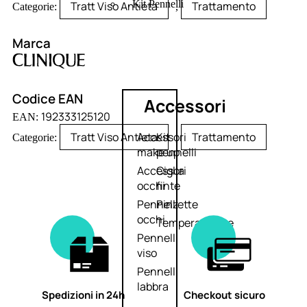
Kit Pennelli
Tratt Viso Antieta
Trattamento
Categorie:
,
Marca
Codice EAN
Accessori
192333125120
EAN:
Tratt Viso Antieta
Trattamento
Accessori
Kit
Categorie:
,
make up
pennelli
Accessori
Ciglia
occhi
finte
Pennelli
Pinzette
occhi
Temperamatite
Pennelli
viso
Pennelli
labbra
Spedizioni in 24h
Checkout sicuro