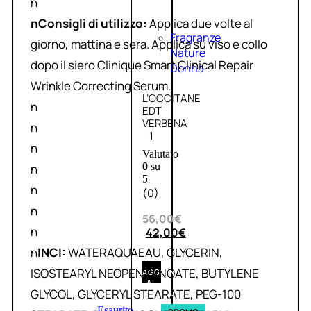
n
nConsigli di utilizzo:
Applica due volte al
Fragranze
giorno, mattina e sera. Applica su viso e collo
Nature
dopo il siero Clinique Smart Clinical Repair
Donna
Wrinkle Correcting Serum.
L’OCCITANE
n
EDT
VERBENA
n
1
n
Valutato
0
su
n
5
n
(0)
n
56,00
€
n
42,00
€
n
INCI:
WATERAQUAEAU, GLYCERIN,
ISOSTEARYL NEOPENTANOATE, BUTYLENE
AGGIUNGI
AL
GLYCOL, GLYCERYL STEARATE, PEG-100
CARRELLO
Esaurito