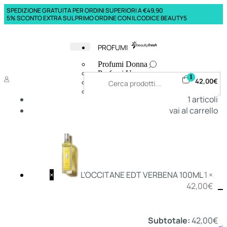
SPEDIZIONE GRATUITA PER ORDINI SUPERIORI A €49,90
5% SCONTO EXTRA SUL PRIMO ORDINE CON IL CODICE BEAUTY5
PROFUMI
Profumi Donna
Profumi Uomo
1
42,00
€
Deodoranti Donna
Deodoranti Uomo
1
articoli
Corpo Donna
vai al carrello
Corpo Uomo
Profumi Capelli
Creme Mani
Bagnodoccia Donna Profumi
Bagnodoccia Uomo Profumi
×
L'OCCITANE EDT VERBENA 100ML
1 ×
42,00
€
Deo
Donna
Uomo
Subtotale:
42,00
€