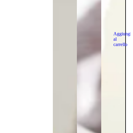
Aggiungi
al
carrello