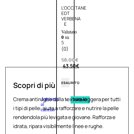
L’OCCITANE
EDT
VERBENA
E
Valutato
0
su
5
(0)
58,00
€
43,50
€
Scopri di più
ESAURITO
Crema antirughe dalla texture leggera per tutti
Aggiungi
PROMO
al
i tipi di pelle: aiuta a rafforzare e nutrire la pelle
carrello
rendendola più levigata e giovane. Rafforza e
idrata, ripara visibilmente linee e rughe.