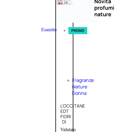
Novità
profumi
nature
Esaurito
PROMO
Fragranze
Nature
Donna
L’OCCITANE
EDT
FIORI
DI
Valutato