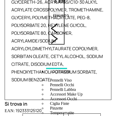
6,83
€
GLYCERETH-26, ACRYLATES/C10-30 ALKYL
ACRYLATE CROSSPOLYMER, TROMETHAMINE,
ESAURITO
GLYCERYL POLYMETHACRYLATE, PEG-8,
POLYSORBATE 20, HEXYLENE GLYCOL,
POLYSORBATE 80, CARBOMER,
ACRYLAMIDE/SODIUM
ACRYLOYLDIMETHYLTAURATE COPOLYMER,
SORBITAN OLEATE, CETYL ALCOHOL, SODIUM
CITRATE, DISODIUM EDTA,
PHENOXYETHANOL, POTASSIUM SORBATE,
ACCESSORI
SODIUM BENZOATE
Pennelli Viso
Pennelli Occhi
Pennelli Labbra
Accessori Make Up
Accessori Occhi
Si trova in
Ciglia Finte
Pinzette
192333125120
EAN:
Temperamatite