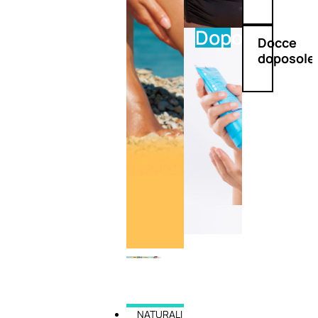
Doposole
Docce
doposole
NATURALI