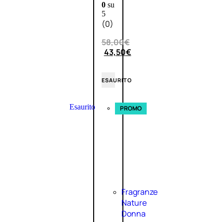
0
su
5
(0)
58,00
€
43,50
€
ESAURITO
Esaurito
PROMO
Fragranze
Nature
Donna