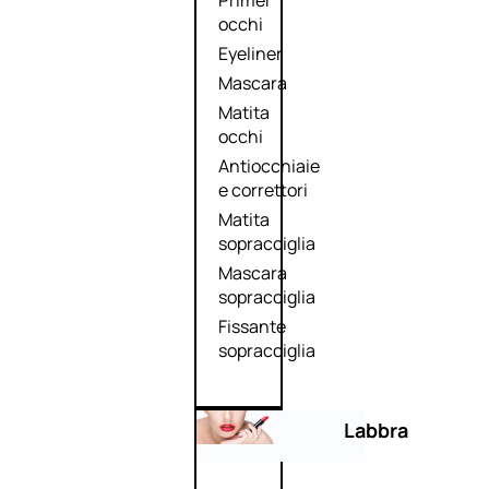
Primer
occhi
Eyeliner
Mascara
Matita
occhi
Antiocchiaie
e correttori
Matita
sopracciglia
Mascara
sopracciglia
Fissante
sopracciglia
Labbra