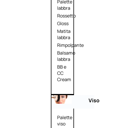
Palette
labbra
Rossetto
Gloss
Matita
labbra
Rimpolpante
Balsamo
labbra
BB e
CC
Cream
Viso
Palette
viso