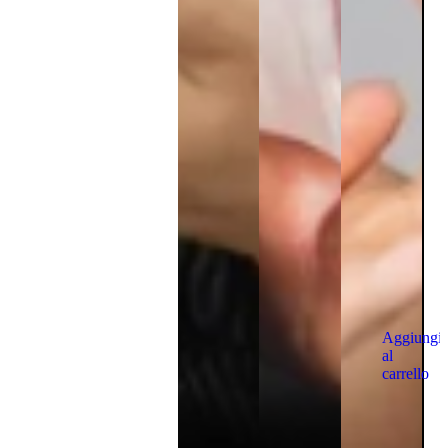
Aggiungi
al
carrello