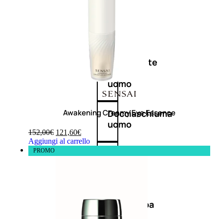
Antietà
uomo
Detergente
viso
uomo
Awakening Creamy Eye Essence
Docciaschiuma
uomo
152,00
€
121,60
€
Aggiungi al carrello
PROMO
Shampoo
uomo
Dopobarba