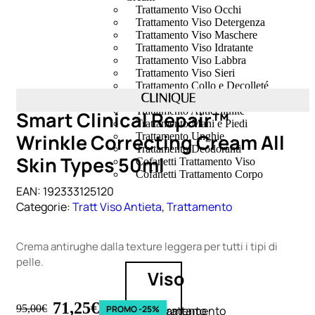
Trattamento Viso Occhi
Trattamento Viso Detergenza
Trattamento Viso Maschere
Trattamento Viso Idratante
Trattamento Viso Labbra
Trattamento Viso Sieri
Trattamento Collo e Decolleté
Trattamento Corpo
Trattamento Anticellulite
Smart Clinical Repair™
Trattamento Mani e Piedi
Wrinkle Correcting Cream All
Trattamento Unghie
Trattamento Deodoranti
Skin Types 50ml
Cofanetti Trattamento Viso
Cofanetti Trattamento Corpo
EAN:
192333125120
Categorie:
Tratt Viso Antieta
,
Trattamento
Crema antirughe dalla texture leggera per tutti i tipi di
pelle.
Viso
71,25
€
95,00
€
PROMO -25%
Trattamento
Trattamento