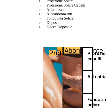
Protezione Solare
Protezione Solare Capelli
Abbronzanti
Autoabbronzanti
Fondotinta Solare
Doposole
Docce Doposole
Abbronzante
Protezione
Protezio
capelli
Autoabbr
Fondotin
solare