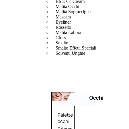
Bb E Cc Cream
Matita Occhi
Matita Sopracciglia
Mascara
Eyeliner
Rossetto
Matita Labbra
Gloss
Smalto
Smalto Effetti Speciali
Solventi Unghie
Occhi
Palette
occhi